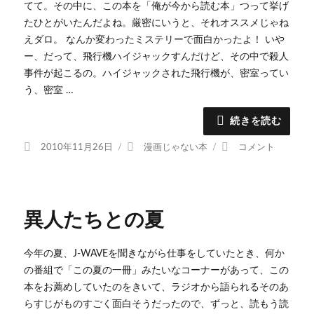
てて。その中に、この本を「俺が今から読む本」つって挙げ
ャ
たひとがいたんだよね。厳密にいうと、それオススメじゃね
ー
ジ
えダロ。 なんか変わったミステリーで面白かったよ！ いや
の
ー、だって、飛行機ハイジャックすんだけど、その中で殺人
二
事件が起こるの。ハイジャックされた飛行機が、密室ってい
人
う、密室 …
に
続きを読む
投
カ
月
2010年11月26日
漫画じゃない本
コメント
稿
テ
の
日:
ゴ
扉
リ
に
ー
異人たちとの夏
今年の夏、J-WAVEを聞きながら仕事をしていたとき、何か
の番組で「この夏の一冊」みたいなコーナーがあって、この
本をお薦めしていたのをきいて、ラジオから語られるそのあ
らすじがものすごく面白そうだったので、ずっと、読もう読