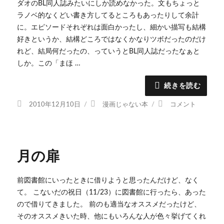
ダオのBL同人誌みたいにしか読めなかった。文もちょっと
ラノベ的なくどい書き方してるところもあったりして余計
に。エピソードそれぞれは面白かったし、細かい描写も結構
好きというか、結構どころではなくかなりツボだったのだけ
れど、結局何だったの、っていうとBL同人誌だったなぁと
しか。この「まほ …
続きを読む
投
カ
ま
2010年12月10日
漫画じゃない本
コメント
稿
テ
ほ
日:
ゴ
ろ
リ
駅
ー
前
月の扉
多
田
便
前図書館にいったときに借りようと思ったんだけど、なく
利
て。 こないだの祝日（11/23）に図書館に行ったら、あった
軒
ので借りてきました。 前のも適当なオススメだったけど、
／
そのオススメきいた時、他にもいろんな人が色々挙げてくれ
ジ