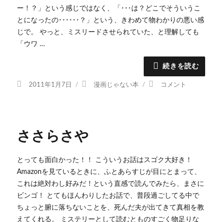
ー！？」という感じではなく、「･･･は？どこでそういうこ
とになったの･･････？」という、きわめて物わかりの悪い感
じで。 やっと、ミスリードさせられていた、と理解しても
「ウワ …
続きを読む
投
カ
殺
2011年1月7日
漫画じゃない本
コメント
稿
テ
戮
日:
ゴ
に
リ
至
ー
る
ささらさや
病
に
とっても面白かった！！ こういうお話はスゴク大好き！
Amazonを見ているときに、ふとあらすじが目にとまって、
これは絶対わし好みだ！という直感で読んでみたら、まさに
ビンゴ！ とてもほんわりしたお話で、普段過ごしてる中で
ちょっと腑に落ちないことを、死んだ夫が出てきて真相を教
えてくれる。 ミステリーとして読むとものすごく物足りな