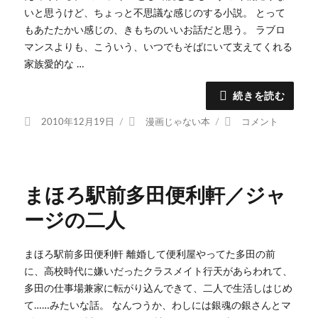
いと思うけど、ちょっと不思議な感じのする小説。 とって
もあたたかい感じの、きもちのいいお話だと思う。 ラブロ
マンスよりも、こういう、いつでもそばにいて支えてくれる
家族愛的な …
続きを読む
投
カ
さ
2010年12月19日
漫画じゃない本
コメント
稿
テ
さ
日:
ゴ
ら
リ
さ
ー
や
まほろ駅前多田便利軒／ジャ
に
ージの二人
まほろ駅前多田便利軒 離婚して便利屋やってた多田の前
に、高校時代に嫌いだったクラスメイト行天があらわれて、
多田の仕事場兼家に転がり込んできて、二人で生活しはじめ
て……みたいな話。 なんつうか、わしには銀魂の銀さんとマ