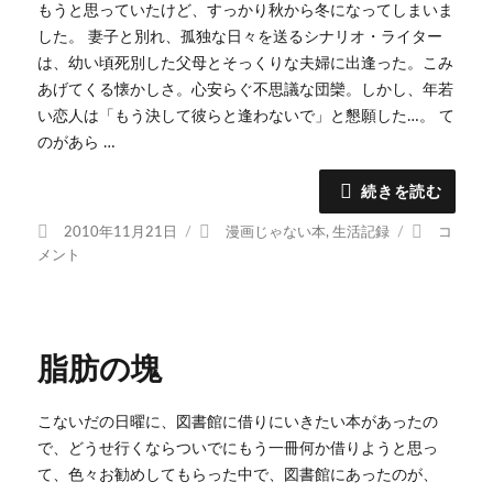
もうと思っていたけど、すっかり秋から冬になってしまいま
した。 妻子と別れ、孤独な日々を送るシナリオ・ライター
は、幼い頃死別した父母とそっくりな夫婦に出逢った。こみ
あげてくる懐かしさ。心安らぐ不思議な団欒。しかし、年若
い恋人は「もう決して彼らと逢わないで」と懇願した…。 て
のがあら …
続きを読む
投
カ
異
2010年11月21日
漫画じゃない本
,
生活記録
コ
稿
テ
人
メント
日:
ゴ
た
リ
ち
ー
と
の
脂肪の塊
夏
に
こないだの日曜に、図書館に借りにいきたい本があったの
で、どうせ行くならついでにもう一冊何か借りようと思っ
て、色々お勧めしてもらった中で、図書館にあったのが、