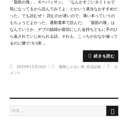
「脂肪の塊」。モーパッサン。 「なんかすごいタイトルで
気になってるから読んでみてよ」とかいう適当なおすすめだ
った。でも読むぜ！ 読むのが遅いので、薄い本っていうの
もちょうどよかった。通勤電車で読んだ。 「脂肪の塊」は
なんていうか、デブの娼婦が親切にした金持ちどもに手のひ
ら返されていじめられる話。それも、こっちがおなか減って
るのに隣でﾆﾖﾆﾖ美 …
続きを読む
投
カ
脂
2010年11月16日
漫画じゃない本
,
生活記録
コ
稿
テ
肪
メント
日:
ゴ
の
リ
塊
ー
に
検
検
索
索: