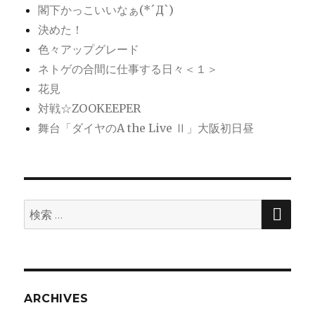
閣下かっこいいなぁ(*´Д`)
決めた！
色々アップグレード
ネトゲの合間に仕事する日々＜１＞
花見
対戦☆ZOOKEEPER
舞台「ダイヤのA the Live Ⅱ」大阪初日昼
検
検
索
索:
ARCHIVES