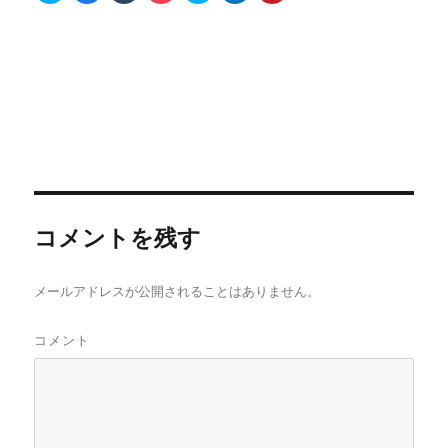
ッ
c
ッ
ッ
ッ
ッ
ッ
ク
e
ク
ク
ク
ク
ク
し
b
し
し
し
し
し
て
o
て
て
て
て
て
T
o
T
P
S
L
P
w
k
u
o
k
i
i
i
で
m
c
y
n
n
t
共
b
k
p
k
t
t
有
l
e
e
e
e
e
す
r
t
で
d
r
r
る
で
で
共
I
e
で
に
共
シ
有
n
s
共
は
有
ェ
(
で
t
有
ク
(
ア
新
共
で
(
リ
新
(
し
有
共
新
ッ
し
新
い
(
有
し
ク
い
し
ウ
新
(
い
し
ウ
い
ィ
し
新
ウ
て
ィ
ウ
ン
い
し
コメントを残す
ィ
く
ン
ィ
ド
ウ
い
ン
だ
ド
ン
ウ
ィ
ウ
ド
さ
ウ
ド
で
ン
ィ
ウ
い
で
ウ
開
ド
ン
で
(
開
で
き
ウ
ド
メールアドレスが公開されることはありません。
開
新
き
開
ま
で
ウ
き
し
ま
き
す
開
で
ま
い
す
ま
)
き
開
す
ウ
)
す
ま
き
コメント
)
ィ
)
す
ま
ン
)
す
ド
)
ウ
で
開
き
ま
す