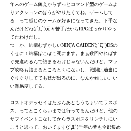
年末のゲーム飢えからずっとコマンド型のゲームよ
りアクションのほうがやりたくてね。ゲームして
る！って感じのゲームが好きになってきた。下手な
んだけどね(;´Д`)元々苦手だからRPGばっかりやっ
てたわけだし。
つーか、結構むずかしいNINJA GAIDEN(;´Д`)DSの
くせに！結構ぽこぽこ死にます。まぁ数回やればす
ぐ先進めるんで詰まるわけじゃないんだけど。マッ
プ攻略も詰まるところとくにないし、戦闘は適当に
ぐりぐりしてても技が出るのに、なんか難しい。い
い難易度してる。
ロストオデッセイはたぶんあともうちょいでラスボ
ス、ってとこくらいまでは行ってるんだけど、他の
サブイベントこなしてからラスボスをリンチしにい
こうと思って、おいてます(;´Д`)千年の夢も全部集め