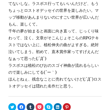
てないしな。ラスボス行ってもいいんだけど、もう
ちょっとロストオデッセイの世界を楽しみたい。マ
ップ移動があんまりないのにすごい世界が広いんだ
もん、楽しくて。
千年の夢が始まると画面に向き直って、じっくり味
わって、泣く。文章がそこんじょそこらのRPGテキ
ストではない上に、植松伸夫の曲がよすぎる。絶対
泣いてしまう。初めて、直木賞作家ってすげえんだ
なぁって思った(;´Д`)
ラスボスは植松のびおのスゴイ神曲が流れるらしい
ので楽しみにしてる(´ー｀)
ほんとねぇ、残念なことに売れてないけど(;´Д`)ロス
トオデッセイは隠れた名作だと思う。
ク
F
ク
ク
ク
ク
ク
リ
a
リ
リ
リ
リ
リ