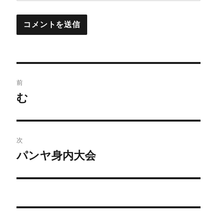
投
前
稿
む
前
の
ナ
投
ビ
稿:
次
ゲ
パンヤ身内大会
次
の
ー
投
シ
稿:
ョ