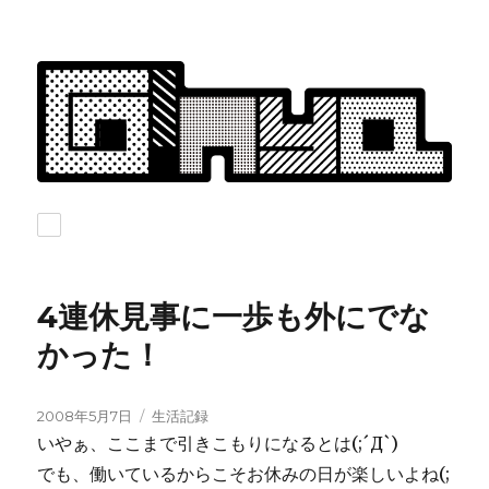
4連休見事に一歩も外にでな
かった！
投
カ
2008年5月7日
生活記録
稿
テ
いやぁ、ここまで引きこもりになるとは(;´Д`)
日:
ゴ
でも、働いているからこそお休みの日が楽しいよね(;
リ