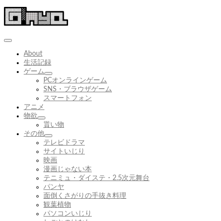
コ
ン
テ
ン
ツ
About
へ
生活記録
ス
ゲーム
キ
サ
PCオンラインゲーム
ッ
ブ
SNS・ブラウザゲーム
プ
メ
スマートフォン
ニ
アニメ
ュ
物欲
サ
ー
貰い物
ブ
を
その他
メ
展
サ
テレビドラマ
ニ
開
ブ
サイトいじり
ュ
メ
映画
ー
ニ
漫画じゃない本
を
ュ
テニミュ・ダイステ・2.5次元舞台
展
ー
パンヤ
開
を
面倒くさがりの手抜き料理
展
観葉植物
開
パソコンいじり