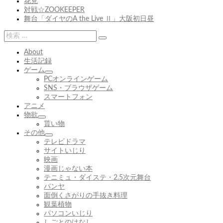
花見
ョ
つ
対戦☆ZOOKEEPER
り
ン
舞台「ダイヤのA the Live Ⅱ」大阪初日昼
そ
ー
検
検
索:
索
About
生活記録
ゲーム
サ
PCオンラインゲーム
ブ
SNS・ブラウザゲーム
メ
スマートフォン
ニ
アニメ
ュ
物欲
サ
ー
貰い物
ブ
を
その他
メ
展
サ
テレビドラマ
ニ
開
ブ
サイトいじり
ュ
メ
映画
ー
ニ
漫画じゃない本
を
ュ
テニミュ・ダイステ・2.5次元舞台
展
ー
パンヤ
開
を
面倒くさがりの手抜き料理
展
観葉植物
開
パソコンいじり
しごとのはなし