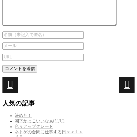
投
稿
次
前
次
こ
前
蔓
ナ
の
の
ぴ
人気の記事
ビ
投
投
ぺ
稿:
稿:
し
ゲ
決めた！
す
閣下かっこいいなぁ(*´Д`)
ー
ぎ
色々アップグレード
て
シ
ネトゲの合間に仕事する日々＜１＞
指