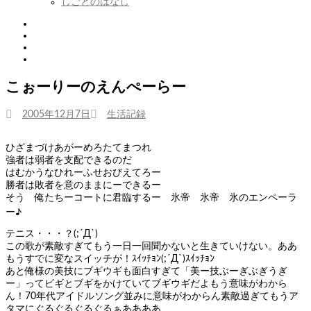
しごとのはなし
Twitter
Tumblr
Instagram
Youtube
こぉーりーのえんぺーらー
投
カ
2005年12月7日
生活記録
稿
テ
日:
ゴ
ひざまづけあがーめろたてまつれ
リ
強者は弱者を支配できるのだ
ー
はむかうなひれーふせおびえてろー
勝者は敗者を意のままにーできるー
そう 俺たちーコートに君臨するー 氷帝 氷帝 氷のエンペーラ
ー♪
テニス・・・？(;´Д`)
この歌が素敵すぎてもう一日一回聞かないと生きていけない。ああ
もうすでに変なスイッチが！ｽｲｯﾁｮﾝ(;´Д`)ｽｲｯﾁｮﾝ
あと俺様の美技にブギウギも面白すぎて「美ー技ぶーぎぶぎうぎ
ー」ってビギとブギをかけていてブギウギだよもう意味がわから
ん！70年代アイドルソング並みに意味がわからん素敵過ぎてもうア
タマにぐるぐるぐるぐるぁああああ