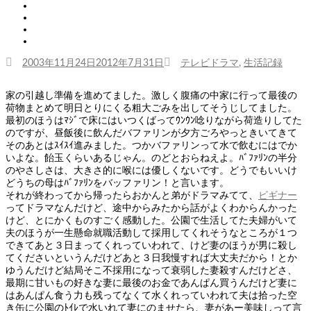
Twitter
Tumblr
Instagram
Youtube
投
カ
2003年11月24日
2012年7月31日
テレビドラマ
,
生活記録
稿
テ
日:
ゴ
家の引越し準備を進めてました。激しく腹痛の中家に行って最後の
リ
荷物まとめて明日とりにくる粗大ごみを出してそうじしてました。
ー
最初のほうはﾏｼﾞで床にはいつくばってｳﾝｳﾝ唸りながら荷造りしてた
のですが、昼飯後に飲んだバファリンが夕方ごろやっときいてきて
そのあとはｽｲｽｲ進みました。つかバファリンって水で飲むにはでか
いよな。飴玉くらいあるじゃん。のどとおらねえよ。ﾊﾞﾌｧﾘﾝの半分
のやさしさは、大きさ的に喉には優しくないです。どうでもいいけ
どうちの母はﾊﾞﾌｧﾘﾝをバッファリン！と言います。
それが終わってから帰ったらおかんと弟がドラマみてて、
ビギナー
ってドラマなんだけど、途中からみたから話がよくわからんかった
けど、とにかくものすごく感動した。公園で生活してた夫婦がいて
夫のほうが一生懸命就職活動して採用してくれそうなところが１つ
できてあと３日まってくれっていわれて、けど妻のほうが男に殺し
てくださいというんだけどあと３日我慢すれば大丈夫だから！とか
ゆうんだけど結局そこ不採用になって衰弱した妻殺すんだけどさ、
最期に甘いもの好きな妻に最後のお金であんぱん買うんだけど妻に
はあんぱん食う力も残ってなくて水くれっていわれて夫は拾った空
き缶に公園のﾄｲﾚで水いれて妻にのませたら、妻があー美味しって言