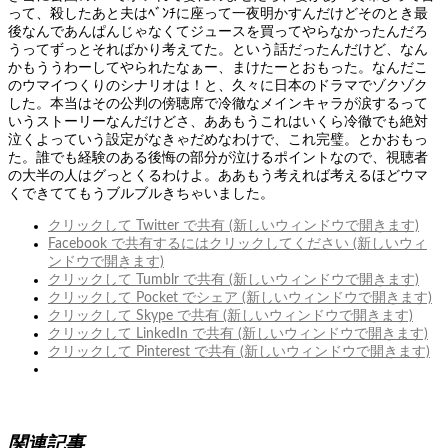
って、殺したあと夫はﾍﾞﾝﾁに座って一夜明かすんだけどそのとき最
後なんであんぱんじゃなくてジュースを買ってやらなかったんだろ
うってずっとそればかり考えてた。という話だったんだけど、なん
かもううわーしてやられたなぁー、まけたーとおもった。なんだこ
のウマイつくりのシナリオは！と、久々に日本のドラマでゾクゾク
した。本当はその公判の傍聴席で冷徹なメインキャラが涙するって
いうストーリーなんだけどさ、ああもうこれはいくら冷徹でも絶対
泣くよっていう設定がなきゃだめなわけで、これ完璧。とかおもっ
た。誰でも経験のある後悔の部分が泣けるポイントなので、視聴者
の大半の人はグっとくるわけよ。ああもう考えれば考えるほどウマ
くできててもうブルブルきちゃいました。
クリックして Twitter で共有 (新しいウィンドウで開きます)
Facebook で共有するにはクリックしてください (新しいウィ
ンドウで開きます)
クリックして Tumblr で共有 (新しいウィンドウで開きます)
クリックして Pocket でシェア (新しいウィンドウで開きます)
クリックして Skype で共有 (新しいウィンドウで開きます)
クリックして LinkedIn で共有 (新しいウィンドウで開きます)
クリックして Pinterest で共有 (新しいウィンドウで開きます)
関連記事