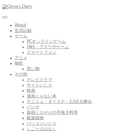
コ
ン
テ
ン
About
ツ
生活記録
へ
ゲーム
ス
PCオンラインゲーム
キ
SNS・ブラウザゲーム
ッ
スマートフォン
プ
アニメ
物欲
貰い物
その他
テレビドラマ
サイトいじり
映画
漫画じゃない本
テニミュ・ダイステ・2.5次元舞台
パンヤ
面倒くさがりの手抜き料理
観葉植物
パソコンいじり
しごとのはなし