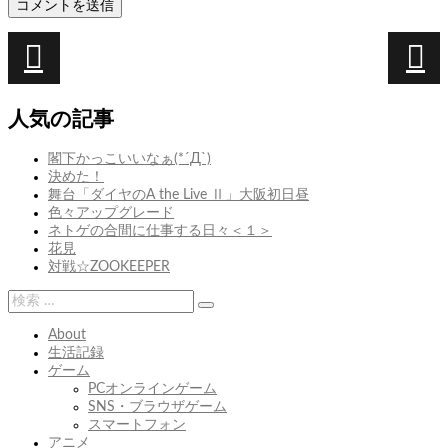
投
稿
次
前
次
次
前
前
ナ
の
の
の
の
人気の記事
ビ
投
投
投
投
稿:
稿:
稿
稿
ゲ
閣下かっこいいなぁ(*´Д`)
決めた！
ー
舞台「ダイヤのA the Live Ⅱ」大阪初日昼
シ
色々アップグレード
ネトゲの合間に仕事する日々＜１＞
ョ
花見
ン
対戦☆ZOOKEEPER
検
検
索:
索
About
生活記録
ゲーム
PCオンラインゲーム
SNS・ブラウザゲーム
スマートフォン
アニメ