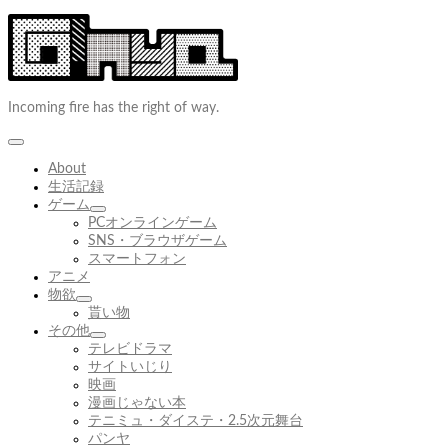
コ
ン
テ
ン
ツ
Incoming fire has the right of way.
へ
ス
キ
ッ
About
プ
生活記録
ゲーム
サ
PCオンラインゲーム
ブ
SNS・ブラウザゲーム
メ
スマートフォン
ニ
アニメ
ュ
物欲
サ
ー
貰い物
ブ
を
その他
メ
展
サ
テレビドラマ
ニ
開
ブ
サイトいじり
ュ
メ
映画
ー
ニ
漫画じゃない本
を
ュ
テニミュ・ダイステ・2.5次元舞台
展
ー
パンヤ