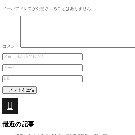
メールアドレスが公開されることはありません。
コメント
投
稿
次
次
ね
ナ
の
と
最近の記事
ビ
投
ら
稿:
じ