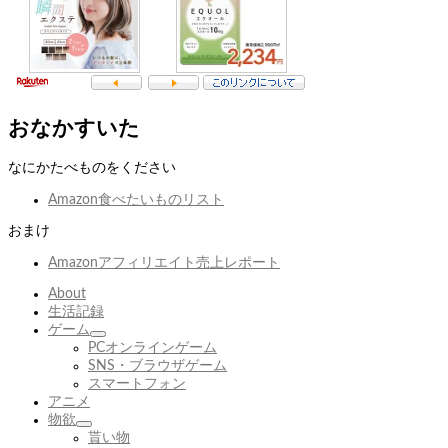
おなかすいた
なにかたべものをください
Amazon食べたいものリスト
おまけ
Amazonアフィリエイト売上レポート
About
生活記録
ゲーム
サ
PCオンラインゲーム
ブ
SNS・ブラウザゲーム
メ
スマートフォン
ニ
アニメ
ュ
物欲
サ
ー
貰い物