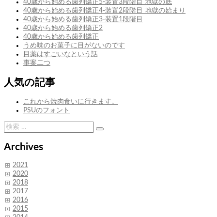
ゲ
40歳から始める歯列矯正5-装置3段階目 地獄の底
関
40歳から始める歯列矯正4-装置2段階目 地獄の始まり
ー
西
40歳から始める歯列矯正3-装置1段階目
組
シ
40歳から始める歯列矯正2
40歳から始める歯列矯正
ョ
うめ味のお菓子に目がないのです
ン
目薬はすごいなという話
事案二つ
人気の記事
これから焼肉食いに行きます。
PSUのフォント
検
検
索:
索
Archives
2021
2020
2018
2017
2016
2015