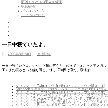
開
を
面倒くさがりの手抜き料理
展
観葉植物
開
パソコンいじり
しごとのはなし
Twitter
Tumblr
Instagram
Youtube
一日中寝ていたよ。
投
カ
2003年8月24日
生活記録
稿
テ
日:
ゴ
一日中寝ていたよ。いや、正確に言うと、起きてちょこっとアスガル
リ
工）また寝るという繰り返し。軽く17時間は寝た。寝過ぎ。
ー
クリックして Twitter で共有 (新しいウィンドウで開きます)
Facebook で共有するにはクリックしてください (新しいウ
クリックして Tumblr で共有 (新しいウィンドウで開きます)
クリックして Pocket でシェア (新しいウィンドウで開きます
クリックして Skype で共有 (新しいウィンドウで開きます)
クリックして LinkedIn で共有 (新しいウィンドウで開きます)
クリックして Pinterest で共有 (新しいウィンドウで開きます)