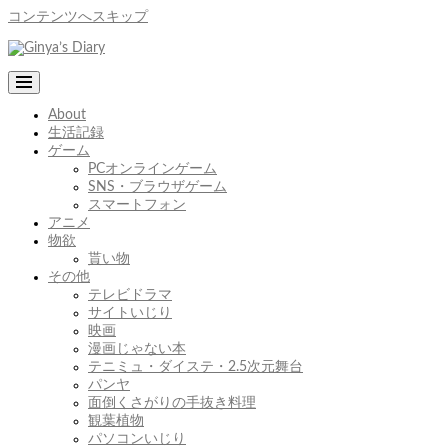
コンテンツへスキップ
About
生活記録
ゲーム
PCオンラインゲーム
SNS・ブラウザゲーム
スマートフォン
アニメ
物欲
貰い物
その他
テレビドラマ
サイトいじり
映画
漫画じゃない本
テニミュ・ダイステ・2.5次元舞台
パンヤ
面倒くさがりの手抜き料理
観葉植物
パソコンいじり