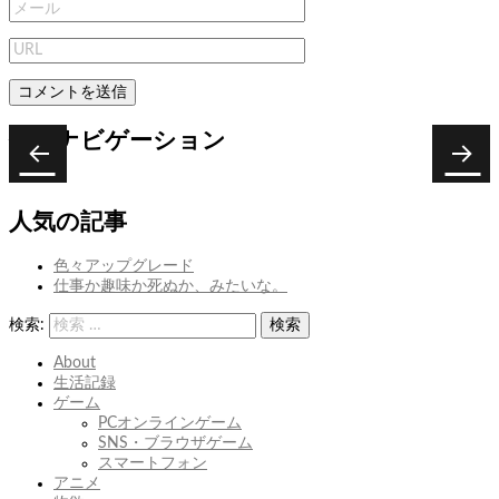
投稿ナビゲーション
次
次の
前
前の
投稿:
ぬ
投稿:
ヘ
人気の記事
ら
ア
ぬ
モ
色々アップグレード
ら
デ
仕事か趣味か死ぬか、みたいな。
と
ル
黒
検索:
検索
光
り
About
し
生活記録
た
ゲーム
そ
PCオンラインゲーム
れ
SNS・ブラウザゲーム
は
スマートフォン
アニメ