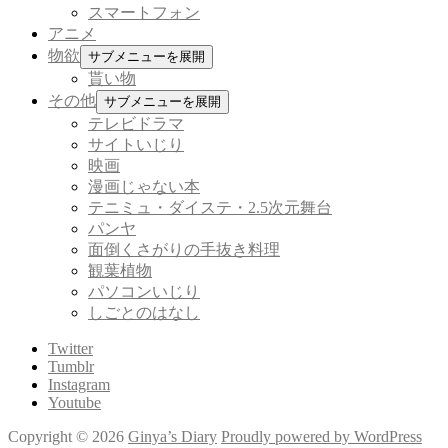
スマートフォン
アニメ
物欲
サブメニューを展開
貰い物
その他
サブメニューを展開
テレビドラマ
サイトいじり
映画
漫画じゃない本
テニミュ・ダイステ・2.5次元舞台
パンヤ
面倒くさがりの手抜き料理
観葉植物
パソコンいじり
しごとのはなし
Twitter
Tumblr
Instagram
Youtube
Copyright © 2026
Ginya’s Diary
Proudly powered by WordPress