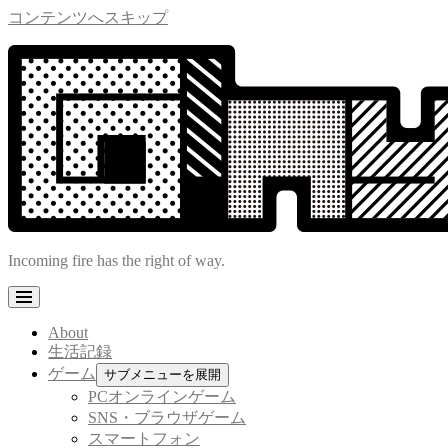
コンテンツへスキップ
Incoming fire has the right of way.
About
生活記録
ゲーム
サブメニューを展開
PCオンラインゲーム
SNS・ブラウザゲーム
スマートフォン