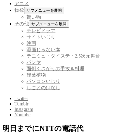
アニメ
物欲
サブメニューを展開
貰い物
その他
サブメニューを展開
テレビドラマ
サイトいじり
映画
漫画じゃない本
テニミュ・ダイステ・2.5次元舞台
パンヤ
面倒くさがりの手抜き料理
観葉植物
パソコンいじり
しごとのはなし
Twitter
Tumblr
Instagram
Youtube
明日までにNTTの電話代