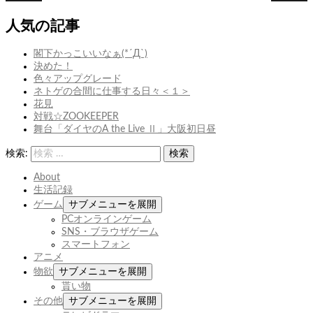
次
次の
前
前の
投稿:
わ
投稿:
め
人気の記事
ら
も
っ
り
閣下かっこいいなぁ(*´Д`)
た
決めた！
色々アップグレード
ネトゲの合間に仕事する日々＜１＞
花見
対戦☆ZOOKEEPER
舞台「ダイヤのA the Live Ⅱ」大阪初日昼
検索:
検索
About
生活記録
ゲーム
サブメニューを展開
PCオンラインゲーム
SNS・ブラウザゲーム
スマートフォン
アニメ
物欲
サブメニューを展開
貰い物
その他
サブメニューを展開