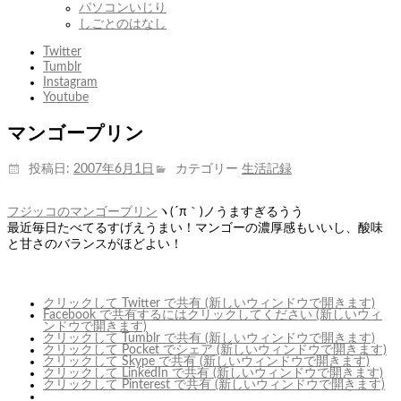
パソコンいじり
しごとのはなし
Twitter
Tumblr
Instagram
Youtube
マンゴープリン
投稿日:
2007年6月1日
カテゴリー
生活記録
フジッコのマンゴープリン
ヽ(´π｀)ノうますぎるうう
最近毎日たべてるすげえうまい！マンゴーの濃厚感もいいし、酸味
と甘さのバランスがほどよい！
クリックして Twitter で共有 (新しいウィンドウで開きます)
Facebook で共有するにはクリックしてください (新しいウィ
ンドウで開きます)
クリックして Tumblr で共有 (新しいウィンドウで開きます)
クリックして Pocket でシェア (新しいウィンドウで開きます)
クリックして Skype で共有 (新しいウィンドウで開きます)
クリックして LinkedIn で共有 (新しいウィンドウで開きます)
クリックして Pinterest で共有 (新しいウィンドウで開きます)