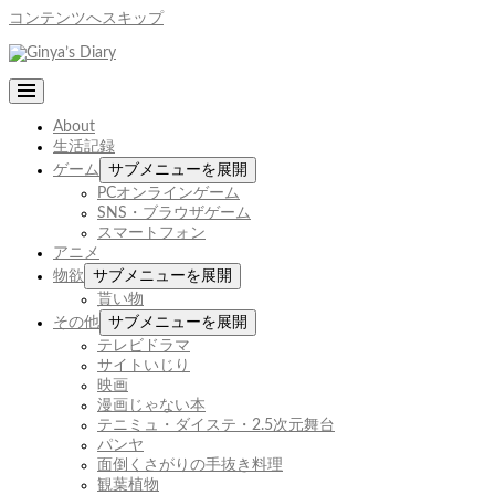
コンテンツへスキップ
About
生活記録
ゲーム
サブメニューを展開
PCオンラインゲーム
SNS・ブラウザゲーム
スマートフォン
アニメ
物欲
サブメニューを展開
貰い物
その他
サブメニューを展開
テレビドラマ
サイトいじり
映画
漫画じゃない本
テニミュ・ダイステ・2.5次元舞台
パンヤ
面倒くさがりの手抜き料理
観葉植物