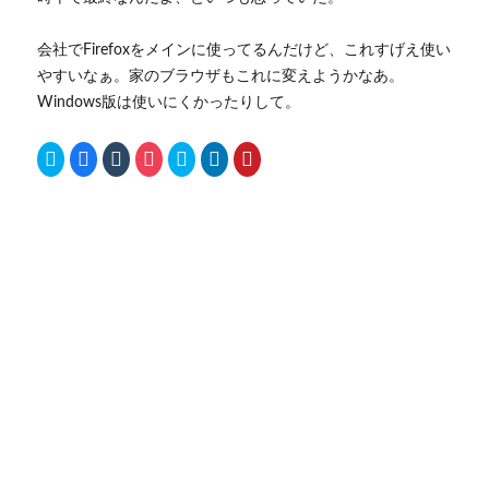
会社でFirefoxをメインに使ってるんだけど、これすげえ使い
やすいなぁ。家のブラウザもこれに変えようかなあ。
Windows版は使いにくかったりして。
ク
F
ク
ク
ク
ク
ク
リ
a
リ
リ
リ
リ
リ
ッ
c
ッ
ッ
ッ
ッ
ッ
ク
e
ク
ク
ク
ク
ク
し
b
し
し
し
し
し
て
o
て
て
て
て
て
T
o
T
P
S
L
P
w
k
u
o
k
i
i
i
で
m
c
y
n
n
t
共
b
k
p
k
t
t
有
l
e
e
e
e
e
す
r
t
で
d
r
r
る
で
で
共
I
e
で
に
共
シ
有
n
s
共
は
有
ェ
(
で
t
有
ク
(
ア
新
共
で
(
リ
新
(
し
有
共
新
ッ
し
新
い
(
有
し
ク
い
し
ウ
新
(
い
し
ウ
い
ィ
し
新
ウ
て
ィ
ウ
ン
い
し
ィ
く
ン
ィ
ド
ウ
い
ン
だ
ド
ン
ウ
ィ
ウ
ド
さ
ウ
ド
で
ン
ィ
ウ
い
で
ウ
開
ド
ン
で
(
開
で
き
ウ
ド