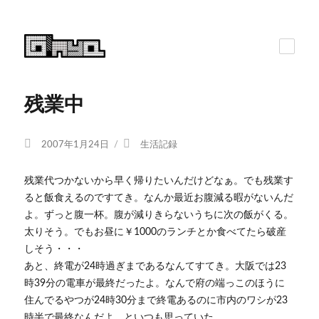
残業中
投
カ
2007年1月24日
生活記録
稿
テ
日:
ゴ
残業代つかないから早く帰りたいんだけどなぁ。でも残業す
リ
ると飯食えるのですてき。なんか最近お腹減る暇がないんだ
ー
よ。ずっと腹一杯。腹が減りきらないうちに次の飯がくる。
太りそう。でもお昼に￥1000のランチとか食べてたら破産
しそう・・・
あと、終電が24時過ぎまであるなんてすてき。大阪では23
時39分の電車が最終だったよ。なんで府の端っこのほうに
住んでるやつが24時30分まで終電あるのに市内のワシが23
時半で最終なんだよ、といつも思っていた。