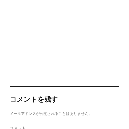
開
新
き
開
ま
で
ウ
き
し
ま
き
す
開
で
ま
い
す
ま
)
き
開
す
ウ
)
す
ま
き
)
ィ
)
す
ま
ン
)
す
ド
)
ウ
で
開
き
ま
す
)
コメントを残す
メールアドレスが公開されることはありません。
コメント