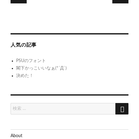
稿
次
前
ナ
お
null
次
前
の
口
の
ビ
投
投
チ
ゲ
稿:
稿:
ャ
人気の記事
ー
ッ
シ
ク
PSUのフォント
閣下かっこいいなぁ(*´Д`)
ョ
決めた！
ン
検
検
索
索:
About