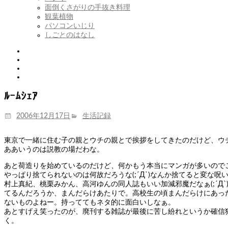
面倒くさがりの手抜き料理
観葉植物
パソコンいじり
しごとのはなし
Twitter
Tumblr
Instagram
Youtube
ﾙｰﾑｼｪｱ
投
カ
2006年12月17日
生活記録
稿
テ
日:
ゴ
東京で一緒に住む子の親とウチの親とで挨拶をしてきたのだけど、ウチ
リ
ああいうのは説教の場だわな。
ー
あと荷造りを始めているのだけど、何かもう本当にマンガが多いので
やっぱり捨てられないのは何故だろうな(;´Д`)なんか捨てると変
村上真紀、桃栗みかん、高河ゆんの同人誌もいい加減邪魔だなぁ(;´
てるんだろうか、まんだらけあたりで。高校生の頃まんだらけにあっ
ないものよねー。持っててもネタ的に面白いしなぁ。
あとすげえ笑ったのが、廃刊する雑誌が最後に苦し紛れというか確信
く。