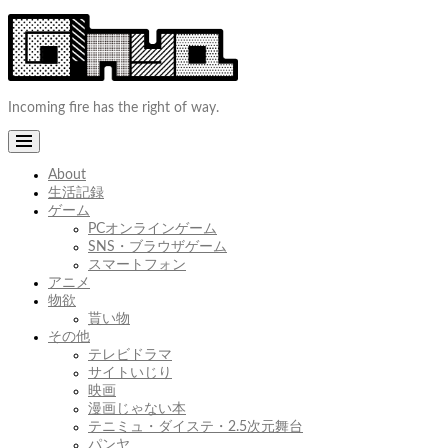
コ
ン
テ
ン
ツ
Incoming fire has the right of way.
へ
ス
キ
ッ
About
プ
生活記録
ゲーム
PCオンラインゲーム
SNS・ブラウザゲーム
スマートフォン
アニメ
物欲
貰い物
その他
テレビドラマ
サイトいじり
映画
漫画じゃない本
テニミュ・ダイステ・2.5次元舞台
パンヤ