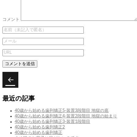
コメント
投
稿
次
次
荷
ナ
の
造
最近の記事
ビ
投
り
稿:
ゲ
40歳から始める歯列矯正5-装置3段階目 地獄の底
40歳から始める歯列矯正4-装置2段階目 地獄の始まり
ー
40歳から始める歯列矯正3-装置1段階目
シ
40歳から始める歯列矯正2
40歳から始める歯列矯正
ョ