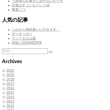
うめ味のお菓子に目がないのです
ン
目薬はすごいなという話
事案二つ
人気の記事
これから焼肉食いに行きます。
ずーきーぱー
ランドセルは紙
対戦☆ZOOKEEPER
検
検
索:
索
Archives
2021
2020
2018
2017
2016
2015
2014
2013
2012