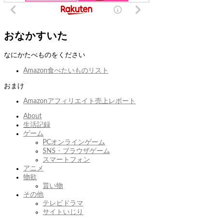
おなかすいた
なにかたべものをください
Amazon食べたいものリスト
おまけ
Amazonアフィリエイト売上レポート
About
生活記録
ゲーム
PCオンラインゲーム
SNS・ブラウザゲーム
スマートフォン
アニメ
物欲
貰い物
その他
テレビドラマ
サイトいじり