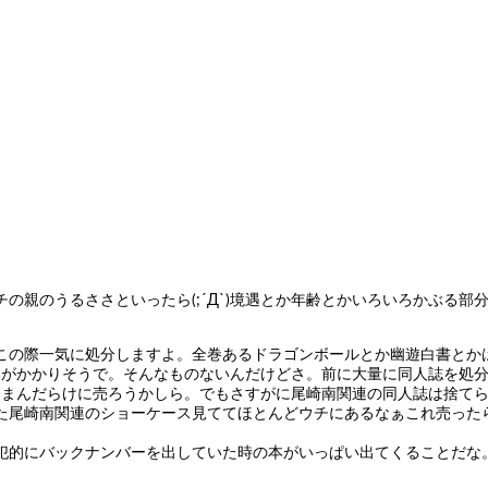
の親のうるささといったら(;´Д`)境遇とか年齢とかいろいろかぶる
この際一気に処分しますよ。全巻あるドラゴンボールとか幽遊白書とか
な呪いがかかりそうで。そんなものないんだけどさ。前に大量に同人誌を
Д`)まんだらけに売ろうかしら。でもさすがに尾崎南関連の同人誌は捨
た尾崎南関連のショーケース見ててほとんどウチにあるなぁこれ売った
犯的にバックナンバーを出していた時の本がいっぱい出てくることだな