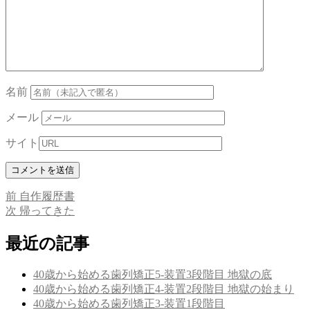
名前
メール
サイト
前
前
自作履歴書
投
の
次
次
帰ってきた
稿
投
の
稿:
投
最近の記事
ナ
稿:
ビ
40歳から始める歯列矯正5-装置3段階目 地獄の底
ゲ
40歳から始める歯列矯正4-装置2段階目 地獄の始まり
40歳から始める歯列矯正3-装置1段階目