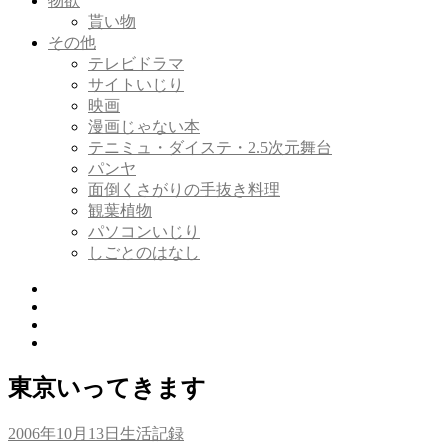
物欲
貰い物
その他
テレビドラマ
サイトいじり
映画
漫画じゃない本
テニミュ・ダイステ・2.5次元舞台
パンヤ
面倒くさがりの手抜き料理
観葉植物
パソコンいじり
しごとのはなし
Twitter
Tumblr
Instagram
Youtube
東京いってきます
投
カ
2006年10月13日
生活記録