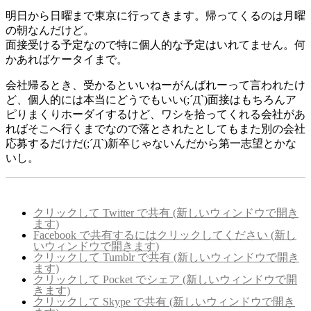
稿
テ
明日から日曜まで東京に行ってきます。帰ってくるのは月曜
日:
ゴ
の朝なんだけど。
リ
面接受ける予定なので特に個人的な予定はいれてません。何
ー
かあればケータイまで。
会社帰るとき、受かるといいねーがんばれーって言われたけ
ど、個人的には本当にどうでもいい(;´Д`)面接はもちろんア
ピりまくりホーダイするけど、ワシを拾ってくれる会社があ
ればそこへ行くまでなので落とされたとしてもまた別の会社
応募するだけだ(;´Д`)新卒じゃないんだから第一志望とかな
いし。
クリックして Twitter で共有 (新しいウィンドウで開き
ます)
Facebook で共有するにはクリックしてください (新し
いウィンドウで開きます)
クリックして Tumblr で共有 (新しいウィンドウで開き
ます)
クリックして Pocket でシェア (新しいウィンドウで開
きます)
クリックして Skype で共有 (新しいウィンドウで開き