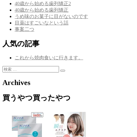
ー
40歳から始める歯列矯正2
シ
40歳から始める歯列矯正
うめ味のお菓子に目がないのです
ョ
目薬はすごいなという話
ン
事案二つ
人気の記事
これから焼肉食いに行きます。
検
検
索:
索
Archives
買うやつ買ったやつ