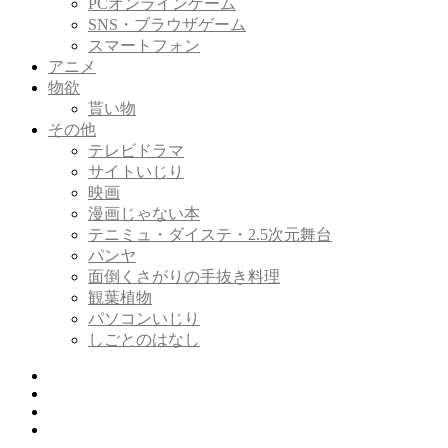
PCオンラインゲーム
SNS・ブラウザゲーム
スマートフォン
アニメ
物欲
貰い物
その他
テレビドラマ
サイトいじり
映画
漫画じゃない本
テニミュ・ダイステ・2.5次元舞台
パンヤ
面倒くさがりの手抜き料理
観葉植物
パソコンいじり
しごとのはなし
Twitter
Tumblr
Instagram
Youtube