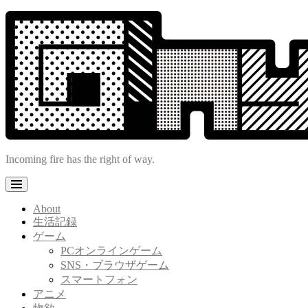
コ
ン
テ
ン
ツ
へ
ス
キ
ッ
プ
Incoming fire has the right of way.
About
生活記録
ゲーム
PCオンラインゲーム
SNS・ブラウザゲーム
スマートフォン
アニメ