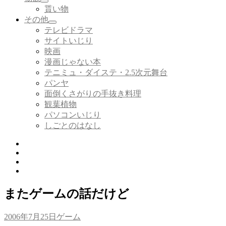
サ
を
貰い物
ブ
展
その他
メ
開
サ
テレビドラマ
ニ
ブ
サイトいじり
ュ
メ
ー
映画
ニ
を
漫画じゃない本
ュ
展
ー
テニミュ・ダイステ・2.5次元舞台
開
を
パンヤ
展
面倒くさがりの手抜き料理
開
観葉植物
パソコンいじり
しごとのはなし
Twitter
Tumblr
Instagram
Youtube
またゲームの話だけど
投
カ
2006年7月25日
ゲーム