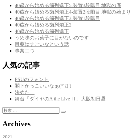
ビ
40歳から始める歯列矯正5-装置3段階目 地獄の底
ゲ
40歳から始める歯列矯正4-装置2段階目 地獄の始まり
40歳から始める歯列矯正3-装置1段階目
ー
40歳から始める歯列矯正2
シ
40歳から始める歯列矯正
うめ味のお菓子に目がないのです
ョ
目薬はすごいなという話
ン
事案二つ
人気の記事
PSUのフォント
閣下かっこいいなぁ(*´Д`)
決めた！
舞台「ダイヤのA the Live Ⅱ」大阪初日昼
検
検
索:
索
Archives
2021