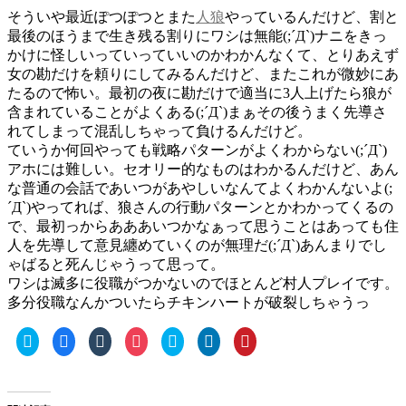
稿
テ
そういや最近ぽつぽつとまた
人狼
やっているんだけど、割と
日:
ゴ
最後のほうまで生き残る割りにワシは無能(;´Д`)ナニをきっ
リ
かけに怪しいっていっていいのかわかんなくて、とりあえず
ー
女の勘だけを頼りにしてみるんだけど、またこれが微妙にあ
たるので怖い。最初の夜に勘だけで適当に3人上げたら狼が
含まれていることがよくある(;´Д`)まぁその後うまく先導さ
れてしまって混乱しちゃって負けるんだけど。
ていうか何回やっても戦略パターンがよくわからない(;´Д`)
アホには難しい。セオリー的なものはわかるんだけど、あん
な普通の会話であいつがあやしいなんてよくわかんないよ(;
´Д`)やってれば、狼さんの行動パターンとかわかってくるの
で、最初っからあああいつかなぁって思うことはあっても住
人を先導して意見纏めていくのが無理だ(;´Д`)あんまりでし
ゃばると死んじゃうって思って。
ワシは滅多に役職がつかないのでほとんど村人プレイです。
多分役職なんかついたらチキンハートが破裂しちゃうっ
ク
Facebook
ク
ク
ク
ク
ク
リ
で
リ
リ
リ
リ
リ
ッ
共
ッ
ッ
ッ
ッ
ッ
ク
有
ク
ク
ク
ク
ク
し
す
し
し
し
し
し
て
る
て
て
て
て
て
Twitter
に
Tumblr
Pocket
Skype
LinkedIn
Pinterest