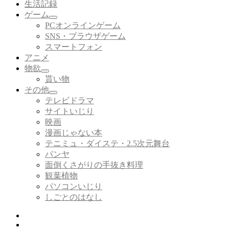
生活記録
ゲーム
サ
PCオンラインゲーム
ブ
SNS・ブラウザゲーム
メ
スマートフォン
ニ
アニメ
ュ
ー
物欲
サ
を
貰い物
ブ
展
その他
メ
開
サ
テレビドラマ
ニ
ブ
サイトいじり
ュ
メ
ー
映画
ニ
を
漫画じゃない本
ュ
展
ー
テニミュ・ダイステ・2.5次元舞台
開
を
パンヤ
展
面倒くさがりの手抜き料理
開
観葉植物
パソコンいじり
しごとのはなし
Twitter
Tumblr