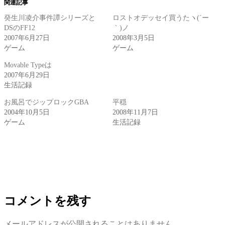
関連記事
で
は
で
で
で
で
で
共
ク
共
シ
共
共
共
有
リ
有
ェ
有
有
有
癸生川凌介事件譚シリーズと
ロストオデッセイ買うたヽ(´ー
(新
ッ
(新
ア
(新
(新
(新
DSのFF12
｀)ノ
し
ク
し
(新
し
し
し
い
し
い
し
い
い
い
2007年6月27日
2008年3月5日
ウ
て
ウ
い
ウ
ウ
ウ
ィ
く
ィ
ウ
ィ
ィ
ィ
ゲーム
ゲーム
ン
だ
ン
ィ
ン
ン
ン
ド
さ
ド
ン
ド
ド
ド
ウ
い
ウ
ド
ウ
ウ
ウ
Movable Typeは
で
(新
で
ウ
で
で
で
2007年6月29日
開
し
開
で
開
開
開
き
い
き
開
き
き
き
生活記録
ま
ウ
ま
き
ま
ま
ま
す)
ィ
す)
ま
す)
す)
す)
ン
す)
お風呂でジップロックGBA
平穏
ド
2004年10月5日
2008年11月7日
ウ
で
ゲーム
生活記録
開
き
ま
す)
コメントを残す
メールアドレスが公開されることはありません。