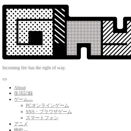
コ
ン
テ
ン
ツ
へ
ス
キ
ッ
プ
Incoming fire has the right of way.
About
生活記録
ゲーム
サ
PCオンラインゲーム
ブ
SNS・ブラウザゲーム
メ
スマートフォン
ニ
アニメ
ュ
ー
物欲