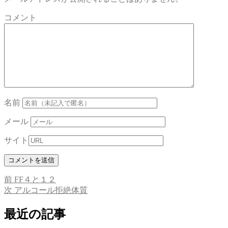
コメント
名前
メール
サイト
前
前
FF４と１２
投
の
次
次
アルコール拒絶体質
稿
投
の
稿:
投
最近の記事
ナ
稿: