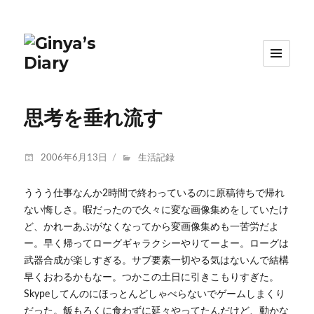
思考を垂れ流す
投
2006年6月13日
カ
生活記録
稿
テ
日:
ゴ
ううう仕事なんか2時間で終わっているのに原稿待ちで帰れ
リ
ない悔しさ。暇だったので久々に変な画像集めをしていたけ
ー
ど、かれーあぷがなくなってから変画像集めも一苦労だよ
ー。早く帰ってローグギャラクシーやりてーよー。ローグは
武器合成が楽しすぎる。サブ要素一切やる気はないんで結構
早くおわるかもなー。つかこの土日に引きこもりすぎた。
Skypeしてんのにほっとんどしゃべらないでゲームしまくり
だった。飯もろくに食わずに延々やってたんだけど、動かな