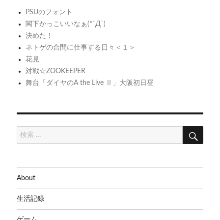
シ
に
メ
PSUのフォント
無
台
閣下かっこいいなぁ(*´Д`)
ョ
い
詞
決めた！
ン
ネトゲの合間に仕事する日々＜１＞
変
花見
換
対戦☆ZOOKEEPER
ケ
舞台「ダイヤのA the Live Ⅱ」大阪初日昼
ー
ブ
ル
検
検
索
索:
About
生活記録
ゲーム