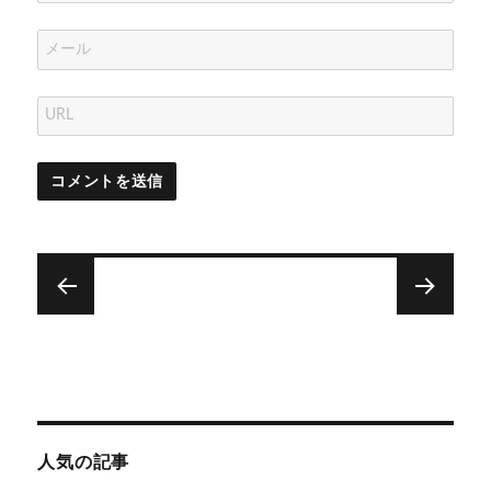
投
稿
次
前
ナ
大
貯
次
前
事
め
の
の
ビ
投
投
な
て
ゲ
稿:
稿:
と
る
人気の記事
ー
き
キ