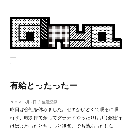
有給とったったー
投
カ
2006年5月12日
生活記録
稿
テ
昨日は会社を休みました。セキがひどくて眠るに眠
日:
ゴ
れず、暇を持て余してグラナドやったり(;´Д`)会社行
リ
けばよかったとちょっと後悔。でも熱あったしな
ー