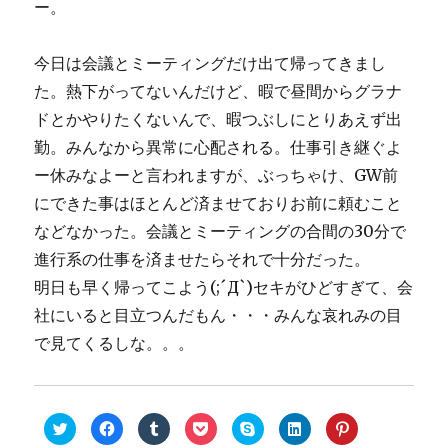
ー。
今日は会議とミーティングだけ出て帰ってきまし
た。熱下がってないんだけど、暇で昼間からグラナ
ドとかやりたくないんで、暇つぶしにとりあえず出
勤。みんなから異常に心配される。仕事引き継ぐよ
ー休みなよーと言われますが、ぶっちゃけ、GW前
にできた事はほとんど済ませておりお前に頼むこと
などなかった。会議とミーティングの合間の30分で
進行系の仕事を済ませたらそれで十分だった。
明日も早く帰ってこよう(;´Д`)セキがひどすぎて、会
社にいると目立つんだもん・・・みんな哀れみの目
で見てくるしな。。。
ク
F
ク
ク
ク
ク
ク
リ
a
リ
リ
リ
リ
リ