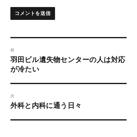
投
前
稿
羽田ビル遺失物センターの人は対応
前
の
が冷たい
ナ
投
ビ
稿:
ゲ
次
外科と内科に通う日々
次
ー
の
シ
投
稿:
ョ