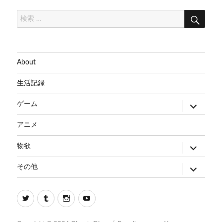
検
検
索
索:
About
生活記録
サ
ゲーム
ブ
メ
ニ
アニメ
ュ
ー
を
サ
物欲
展
ブ
開
メ
ニ
サ
その他
ュ
ブ
ー
メ
を
ニ
展
ュ
Twitter
Tumblr
Instagram
Youtube
開
ー
を
展
開