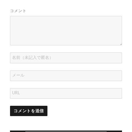
で
(
開
で
き
ウ
ド
開
新
き
開
ま
で
ウ
き
し
ま
き
す
開
で
コメント
ま
い
す
ま
)
き
開
す
ウ
)
す
ま
き
)
ィ
)
す
ま
ン
)
す
ド
)
ウ
で
開
き
ま
す
)