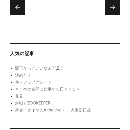
投
稿
次
前
ナ
笑
タ
次
前
の
え
の
ブ
ビ
投
投
な
レ
ゲ
稿:
稿:
い
ッ
人気の記事
ー
い
ト
シ
い
と
閣下かっこいいなぁ(*´Д`)
と
プ
決めた！
ョ
も
リ
色々アップグレード
ン
ネトゲの合間に仕事する日々＜１＞
キ
花見
ュ
対戦☆ZOOKEEPER
ア
舞台「ダイヤのA the Live Ⅱ」大阪初日昼
5GOG