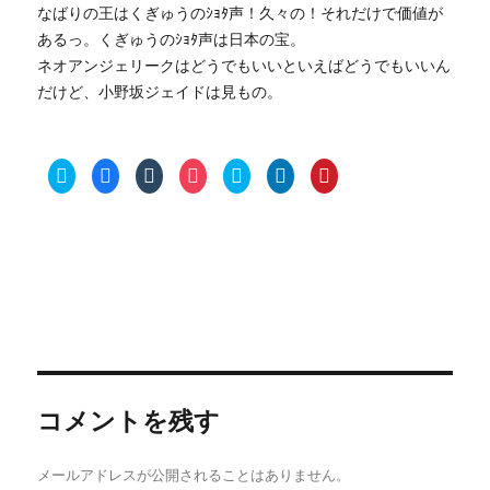
なばりの王はくぎゅうのｼｮﾀ声！久々の！それだけで価値が
あるっ。くぎゅうのｼｮﾀ声は日本の宝。
ネオアンジェリークはどうでもいいといえばどうでもいいん
だけど、小野坂ジェイドは見もの。
ク
F
ク
ク
ク
ク
ク
リ
a
リ
リ
リ
リ
リ
ッ
c
ッ
ッ
ッ
ッ
ッ
ク
e
ク
ク
ク
ク
ク
し
b
し
し
し
し
し
て
o
て
て
て
て
て
T
o
T
P
S
L
P
w
k
u
o
k
i
i
i
で
m
c
y
n
n
t
共
b
k
p
k
t
t
有
l
e
e
e
e
e
す
r
t
で
d
r
r
る
で
で
共
I
e
で
に
共
シ
有
n
s
共
は
有
ェ
(
で
t
有
ク
(
ア
新
共
で
(
リ
新
(
し
有
共
新
ッ
し
新
い
(
有
し
ク
い
し
ウ
新
(
コメントを残す
い
し
ウ
い
ィ
し
新
ウ
て
ィ
ウ
ン
い
し
ィ
く
ン
ィ
ド
ウ
い
ン
だ
ド
ン
ウ
ィ
ウ
ド
さ
ウ
ド
で
ン
ィ
メールアドレスが公開されることはありません。
ウ
い
で
ウ
開
ド
ン