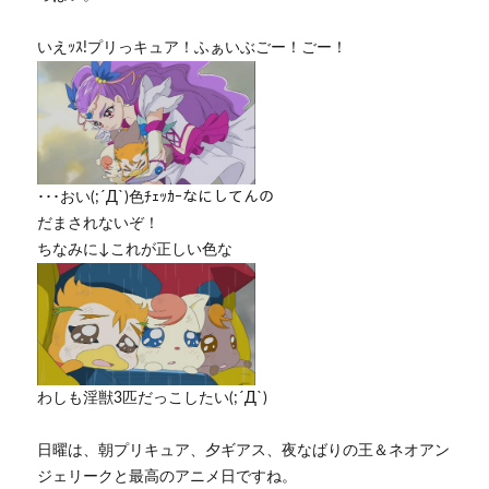
いえｯｽ!プリっキュア！ふぁいぶごー！ごー！
･･･おい(;´Д`)色ﾁｪｯｶｰなにしてんの
だまされないぞ！
ちなみに↓これが正しい色な
わしも淫獣3匹だっこしたい(;´Д`)
日曜は、朝プリキュア、夕ギアス、夜なばりの王＆ネオアン
ジェリークと最高のアニメ日ですね。