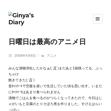
日曜日は最高のアニメ日
投
カ
2008年4月8日
アニメ
稿
テ
日:
ゴ
みんな漬物消化したかなぁ(;´Д`)まだあと1袋残ってる。ぶっ
リ
ちゃけ
ー
飽きてきた(;´Д`)
昔ﾎｯﾄｹｰｷで空腹を凌いで生活していた頃を思い出す。いまだ
にﾎｯﾄｹｰｷはあまり食べられません
漬物でごはんを食べるのがつらくなってきたので、今日はじ
ゃがいもと豆腐のとりそぼろ煮を作りました。すげえはらい
っぱい。