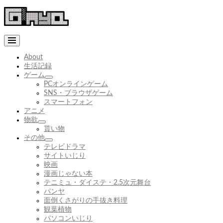
コ
ン
テ
ン
ツ
へ
About
ス
生活記録
キ
ゲーム
サ
ッ
PCオンラインゲーム
ブ
プ
SNS・ブラウザゲーム
メ
スマートフォン
ニ
アニメ
ュ
物欲
サ
ー
貰い物
ブ
を
その他
メ
展
サ
テレビドラマ
ニ
開
ブ
サイトいじり
ュ
メ
映画
ー
ニ
漫画じゃない本
を
ュ
テニミュ・ダイステ・2.5次元舞台
展
ー
パンヤ
開
を
面倒くさがりの手抜き料理
展
観葉植物
開
パソコンいじり