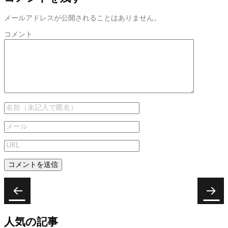
メールアドレスが公開されることはありません。
コメント
投
稿
次
前
次
三
前
女
ナ
の
の
ツ
の
人気の記事
ビ
投
投
矢
子