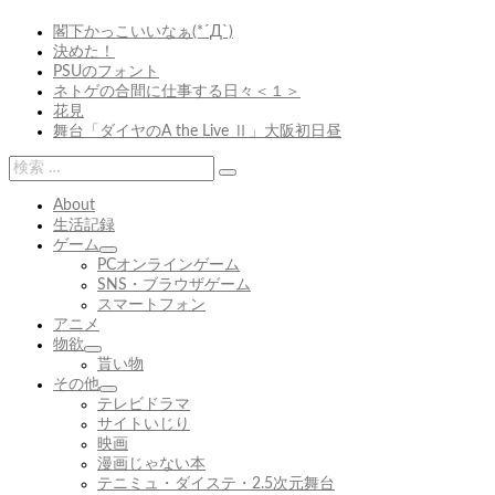
稿:
稿:
サ
は
ゲ
閣下かっこいいなぁ(*´Д`)
イ
忙
決めた！
ー
ダ
し
PSUのフォント
ー
い
シ
ネトゲの合間に仕事する日々＜１＞
ん
花見
ョ
で
舞台「ダイヤのA the Live Ⅱ」大阪初日昼
す
ン
ぅ・・
検
検
索:
索
About
生活記録
ゲーム
サ
PCオンラインゲーム
ブ
SNS・ブラウザゲーム
メ
スマートフォン
ニ
アニメ
ュ
物欲
サ
ー
貰い物
ブ
を
その他
メ
展
サ
テレビドラマ
ニ
開
ブ
サイトいじり
ュ
メ
映画
ー
ニ
漫画じゃない本
を
ュ
テニミュ・ダイステ・2.5次元舞台