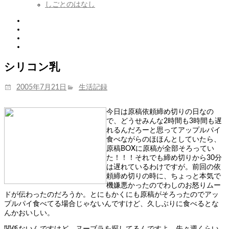
しごとのはなし
Twitter
Tumblr
Instagram
Youtube
シリコン乳
投
カ
2005年7月21日
生活記録
稿
テ
日:
ゴ
今日は原稿依頼締め切りの日なの
リ
で、どうせみんな2時間も3時間も遅
ー
れるんだろーと思ってアップルパイ
食べながらのほほんとしていたら、
原稿BOXに原稿が全部そろってい
た！！！それでも締め切りから30分
は遅れているわけですが。前回の依
頼締め切りの時に、ちょっと本気で
機嫌悪かったのでわしのお怒りムー
ドが伝わったのだろうか。とにもかくにも原稿がそろったのでアッ
プルパイ食べてる場合じゃないんですけど、久しぶりに食べるとな
んかおいしい。