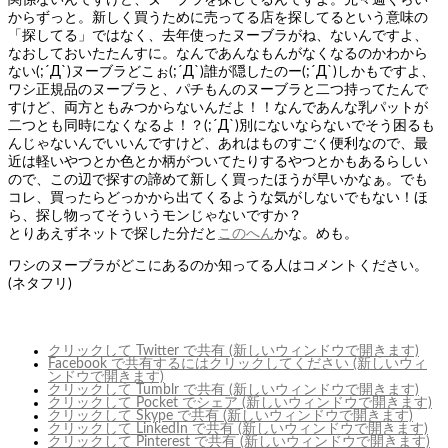
関係ないんですけど、ヌーブラを探してるんですよ。先々週くらい
からずっと。新しく買うために売ってる店を探してるという意味の
「探してる」ではなく、去年使ったヌーブラがね、ないんですよ、
なおしておいたたんすに。なんであんなもんがなくなるのかわから
ない(;´Д`)ヌーブラどこぉ(;´Д`)誰が隠したのー(;´Д`)しかもですよ、
ワシ正規品のヌーブラと、パチもんのヌーブラと二つ持ってたんで
すけど、両方ともみつからないんだよ！！なんであんな乳パットが
二つとも同時になくなるよ！？(;´Д`)別にないならないでそう困るも
んじゃないんでいいんですけど、あれはものすごく便利なので、最
近は軽いやつとか色とか柄がついてたりするやつとかもあるらしい
ので、この辺で探すの諦めて新しく買ったほうが早いかなぁ。でも
コレ、買ったらどっかから出てくるような気がしないでもない！ほ
ら、探し物ってそういうモンじゃないですか？
とりあえずネットで探した分だと
この
へん
かな。めも。
ワシのヌーブラがどこにあるのか知ってる人はコメントください。
(ネタフリ)
クリックして Twitter で共有 (新しいウィンドウで開きます)
Facebook で共有するにはクリックしてください (新しいウィ
ンドウで開きます)
クリックして Tumblr で共有 (新しいウィンドウで開きます)
クリックして Pocket でシェア (新しいウィンドウで開きます)
クリックして Skype で共有 (新しいウィンドウで開きます)
クリックして LinkedIn で共有 (新しいウィンドウで開きます)
クリックして Pinterest で共有 (新しいウィンドウで開きます)