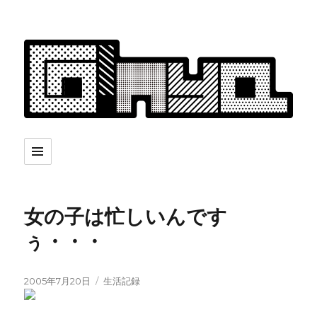
女の子は忙しいんです
ぅ・・・
投
2005年7月20日
カ
生活記録
稿
テ
日:
ゴ