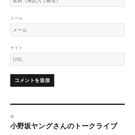
メール
サイト
投
前
稿
小野坂ヤングさんのトークライブ
前
の