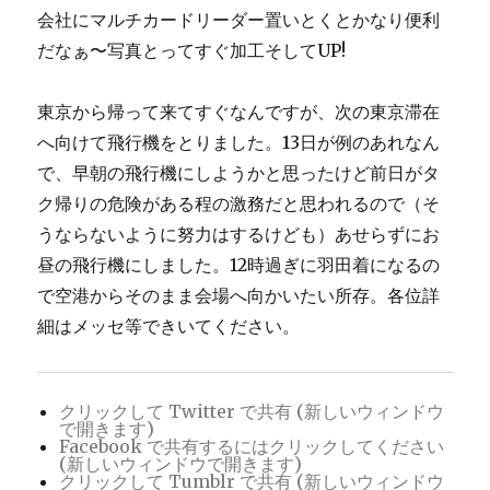
リ
会社にマルチカードリーダー置いとくとかなり便利
ー
だなぁ〜写真とってすぐ加工そしてUP!
東京から帰って来てすぐなんですが、次の東京滞在
へ向けて飛行機をとりました。13日が例のあれなん
で、早朝の飛行機にしようかと思ったけど前日がタ
ク帰りの危険がある程の激務だと思われるので（そ
うならないように努力はするけども）あせらずにお
昼の飛行機にしました。12時過ぎに羽田着になるの
で空港からそのまま会場へ向かいたい所存。各位詳
細はメッセ等できいてください。
クリックして Twitter で共有 (新しいウィンドウ
で開きます)
Facebook で共有するにはクリックしてください
(新しいウィンドウで開きます)
クリックして Tumblr で共有 (新しいウィンドウ