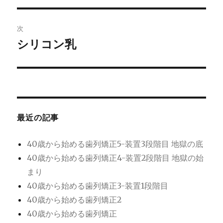
ナ
投
ビ
稿:
次
ゲ
シリコン乳
次
の
ー
投
シ
稿:
ョ
最近の記事
ン
40歳から始める歯列矯正5-装置3段階目 地獄の底
40歳から始める歯列矯正4-装置2段階目 地獄の始
まり
40歳から始める歯列矯正3-装置1段階目
40歳から始める歯列矯正2
40歳から始める歯列矯正