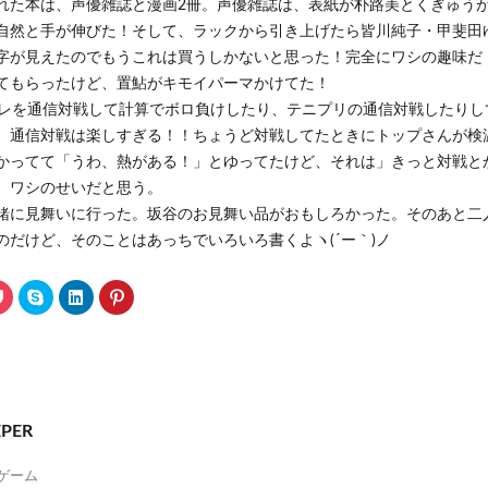
れた本は、声優雑誌と漫画2冊。声優雑誌は、表紙が朴路美とくぎゅう
自然と手が伸びた！そして、ラックから引き上げたら皆川純子・甲斐田
字が見えたのでもうこれは買うしかないと思った！完全にワシの趣味だ
てもらったけど、置鮎がキモイパーマかけてた！
トレを通信対戦して計算でボロ負けしたり、テニプリの通信対戦したりし
。通信対戦は楽しすぎる！！ちょうど対戦してたときにトップさんが検
かってて「うわ、熱がある！」とゆってたけど、それは」きっと対戦と
、ワシのせいだと思う。
緒に見舞いに行った。坂谷のお見舞い品がおもしろかった。そのあと二
のだけど、そのことはあっちでいろいろ書くよヽ(´ー｀)ノ
ク
ク
ク
ク
リ
リ
リ
リ
ッ
ッ
ッ
ッ
ク
ク
ク
ク
し
し
し
し
て
て
て
て
P
S
L
P
o
k
i
i
c
y
n
n
k
p
k
t
e
e
e
e
PER
t
で
d
r
で
共
I
e
シ
有
n
s
ェ
(
で
t
ザゲーム