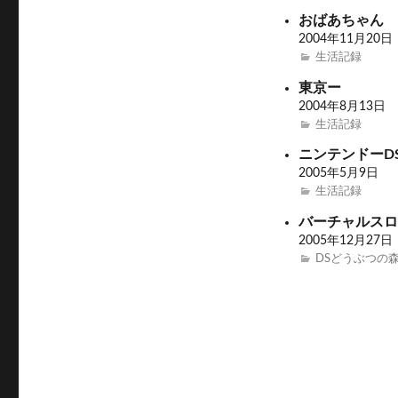
有
ク
(
(
リ
新
おばあちゃん
新
ッ
し
し
ク
い
2004年11月20日
い
し
ウ
ウ
て
ィ
生活記録
ィ
く
ン
ン
だ
ド
ド
さ
ウ
東京ー
ウ
い
で
で
(
開
2004年8月13日
開
新
き
生活記録
き
し
ま
ま
い
す
す
ウ
)
ニンテンドーDS
)
ィ
ン
2005年5月9日
ド
ウ
生活記録
で
開
バーチャルス
き
ま
2005年12月27日
す
)
DSどうぶつの