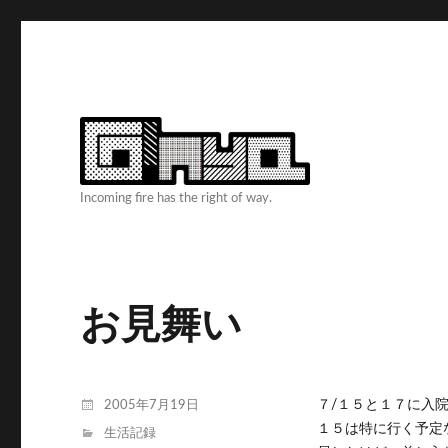
Incoming fire has the right of way.
お見舞い
投
７/１５と１７に入
2005年7月19日
稿
１５は特に行く予定
カ
生活記録
日: