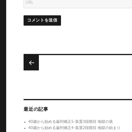
投
稿
次
ナ
小
次
の
ビ
野
投
ゲ
坂
稿:
最近の記事
ー
ヤ
40歳から始める歯列矯正5-装置3段階目 地獄の底
シ
ン
40歳から始める歯列矯正4-装置2段階目 地獄の始まり