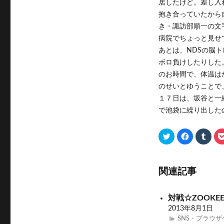
居したけど。差し入
テ
ゴ
抱き合っていたから
リ
き・諏訪部順一の文
ー
病院でちょっと見せ
あとは、NDSの脳
ボロ負けしたりした
のお時間で、体温は
のせいとゆうことで
１７日は、坂谷と一
で池袋に繰り出した
ク
F
ク
リ
a
リ
ッ
c
ッ
ク
e
ク
し
b
し
て
o
て
T
o
T
関連記事
w
k
u
i
で
m
t
共
b
t
有
l
対戦☆ZOOKEE
e
す
r
r
る
で
2013年8月1日
で
に
共
共
は
有
SNS・ブラウ