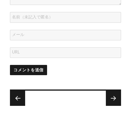
投
稿
次
前
ナ
お
ア
次
前
の
ば
の
ス
ビ