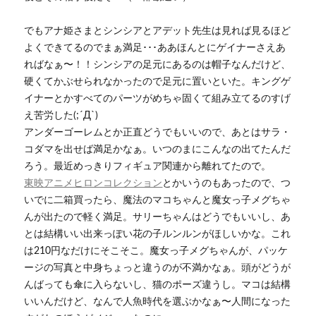
でもアナ姫さまとシンシアとアデット先生は見れば見るほど
よくできてるのでまぁ満足･･･ああほんとにゲイナーさえあ
ればなぁ〜！！シンシアの足元にあるのは帽子なんだけど、
硬くてかぶせられなかったので足元に置いといた。キングゲ
イナーとかすべてのパーツがめちゃ固くて組み立てるのすげ
え苦労した(;´Д`)
アンダーゴーレムとか正直どうでもいいので、あとはサラ・
コダマを出せば満足かなぁ。いつのまにこんなの出てたんだ
ろう。最近めっきりフィギュア関連から離れてたので。
東映アニメヒロンコレクション
とかいうのもあったので、つ
いでに二箱買ったら、魔法のマコちゃんと魔女っ子メグちゃ
んが出たので軽く満足。サリーちゃんはどうでもいいし、あ
とは結構いい出来っぽい花の子ルンルンがほしいかな。これ
は210円なだけにそこそこ。魔女っ子メグちゃんが、パッケ
ージの写真と中身ちょっと違うのが不満かなぁ。頭がどうが
んばっても傘に入らないし、猫のポーズ違うし。マコは結構
いいんだけど、なんで人魚時代を選ぶかなぁ〜人間になった