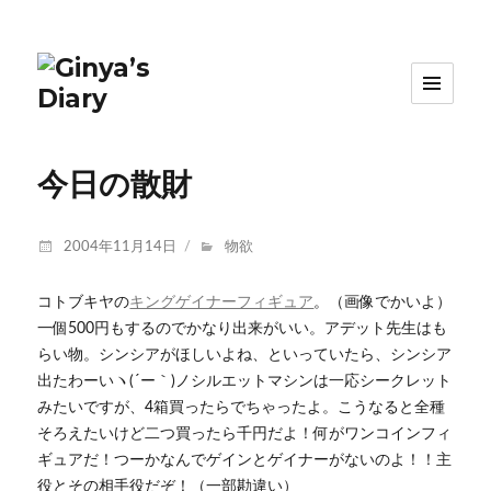
今日の散財
投
カ
2004年11月14日
物欲
稿
テ
日:
ゴ
コトブキヤの
キングゲイナーフィギュア
。（画像でかいよ）
リ
一個500円もするのでかなり出来がいい。アデット先生はも
ー
らい物。シンシアがほしいよね、といっていたら、シンシア
出たわーいヽ(´ー｀)ノシルエットマシンは一応シークレット
みたいですが、4箱買ったらでちゃったよ。こうなると全種
そろえたいけど二つ買ったら千円だよ！何がワンコインフィ
ギュアだ！つーかなんでゲインとゲイナーがないのよ！！主
役とその相手役だぞ！（一部勘違い）