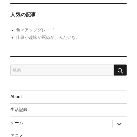
投
投
あ
ガ
ゲ
稿:
稿:
ち
ル
人気の記事
ー
ゃ
ド
シ
ん
ま
色々アップグレード
と
仕事か趣味か死ぬか、みたいな。
ョ
め
ン
て
検
検
索
索:
About
生活記録
サ
ゲーム
ブ
メ
ニ
アニメ