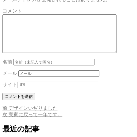
コメント
名前
メール
サイト
前
前
デザインいぢりました
投
の
次
次
実家に戻って一年です。
稿
投
の
稿:
投
最近の記事
ナ
稿: