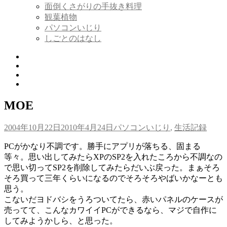
面倒くさがりの手抜き料理
観葉植物
パソコンいじり
しごとのはなし
Twitter
Tumblr
Instagram
Youtube
MOE
投
カ
2004年10月22日
2010年4月24日
パソコンいじり
,
生活記録
稿
テ
PCがかなり不調です。勝手にアプリが落ちる、固まる
日:
ゴ
等々。思い出してみたらXPのSP2を入れたころから不調なの
リ
で思い切ってSP2を削除してみたらだいぶ戻った。まぁそろ
ー
そろ買って三年くらいになるのでそろそろやばいかなーとも
思う。
こないだヨドバシをうろついてたら、赤いパネルのケースが
売ってて、こんなカワイイPCができるなら、マジで自作に
してみようかしら、と思った。