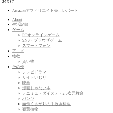
おまけ
Amazonアフィリエイト売上レポート
About
生活記録
ゲーム
PCオンラインゲーム
SNS・ブラウザゲーム
スマートフォン
アニメ
物欲
貰い物
その他
テレビドラマ
サイトいじり
映画
漫画じゃない本
テニミュ・ダイステ・2.5次元舞台
パンヤ
面倒くさがりの手抜き料理
観葉植物