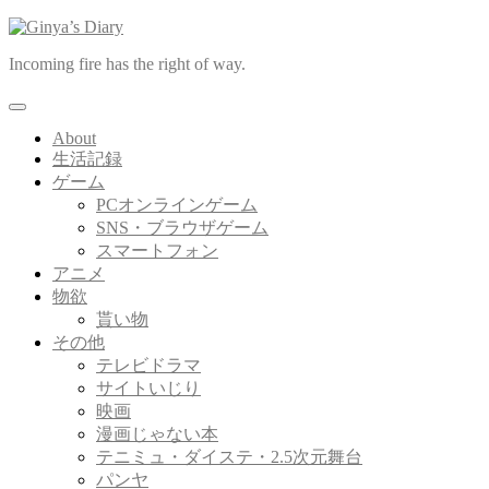
コ
ン
Incoming fire has the right of way.
テ
ン
ツ
About
へ
生活記録
ス
ゲーム
キ
PCオンラインゲーム
ッ
SNS・ブラウザゲーム
プ
スマートフォン
アニメ
物欲
貰い物
その他
テレビドラマ
サイトいじり
映画
漫画じゃない本
テニミュ・ダイステ・2.5次元舞台
パンヤ