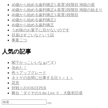
ビ
40歳から始める歯列矯正5-装置3段階目 地獄の底
ゲ
40歳から始める歯列矯正4-装置2段階目 地獄の始まり
40歳から始める歯列矯正3-装置1段階目
ー
40歳から始める歯列矯正2
シ
40歳から始める歯列矯正
うめ味のお菓子に目がないのです
ョ
目薬はすごいなという話
ン
事案二つ
人気の記事
閣下かっこいいなぁ(*´Д`)
決めた！
色々アップグレード
ネトゲの合間に仕事する日々＜１＞
花見
対戦☆ZOOKEEPER
舞台「ダイヤのA the Live Ⅱ」大阪初日昼
検
検
索: