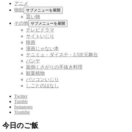
アニメ
物欲
サブメニューを展開
貰い物
その他
サブメニューを展開
テレビドラマ
サイトいじり
映画
漫画じゃない本
テニミュ・ダイステ・2.5次元舞台
パンヤ
面倒くさがりの手抜き料理
観葉植物
パソコンいじり
しごとのはなし
Twitter
Tumblr
Instagram
Youtube
今日のご飯