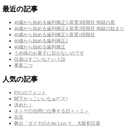
最近の記事
40歳から始める歯列矯正5-装置3段階目 地獄の底
40歳から始める歯列矯正4-装置2段階目 地獄の始まり
40歳から始める歯列矯正3-装置1段階目
40歳から始める歯列矯正2
40歳から始める歯列矯正
うめ味のお菓子に目がないのです
目薬はすごいなという話
事案二つ
人気の記事
PSUのフォント
閣下かっこいいなぁ(*´Д`)
決めた！
ネトゲの合間に仕事する日々＜１＞
花見
舞台「ダイヤのA the Live Ⅱ」大阪初日昼