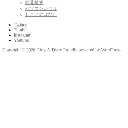
観葉植物
パソコンいじり
しごとのはなし
Twitter
Tumblr
Instagram
Youtube
Copyright © 2026
Ginya’s Diary
Proudly powered by WordPress