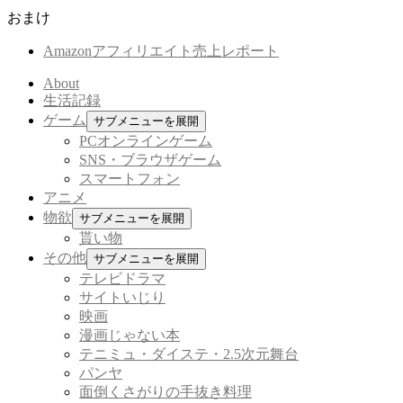
おまけ
Amazonアフィリエイト売上レポート
About
生活記録
ゲーム
サブメニューを展開
PCオンラインゲーム
SNS・ブラウザゲーム
スマートフォン
アニメ
物欲
サブメニューを展開
貰い物
その他
サブメニューを展開
テレビドラマ
サイトいじり
映画
漫画じゃない本
テニミュ・ダイステ・2.5次元舞台
パンヤ
面倒くさがりの手抜き料理