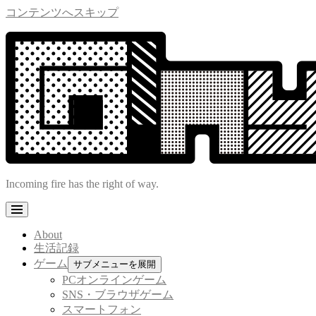
コンテンツへスキップ
Incoming fire has the right of way.
About
生活記録
ゲーム
サブメニューを展開
PCオンラインゲーム
SNS・ブラウザゲーム
スマートフォン