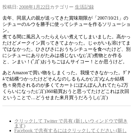
投稿日:
2008年1月22日
カテゴリー
生活記録
去年、同居人の親が送ってきた賞味期限が「2007/10/21」の
シチューのルウを勝手に使ってシチューを作るソリューショ
ン。
煮てる間に風呂入ったらえらい煮えてしまいました。高かっ
たけどメークイン買ってきてよかった。じゃがいも溶けてま
ではなかった。ひさびさにおうちシチューを食べたけど、別
にシチューにありがたみは感じないな(;´Д`)煮物とか作る
と、ンまい！(ﾟДﾟ)おうちごはんサイコー！とか思うけど。
あとAmazonで買い物をしまくった。我慢できなかった。ｸﾞｱ
ﾑで結構つかったけどそんなのしるもんか(;´Д`)なんか結構
色々発売されるのが多くてカートにぽんぽん入れてたら2万
くらいになった(;´Д`)360箱買おうと思ってたけどこれは次回
ということで…どうせまた来月買うだろうし(;´Д`)
クリックして Twitter で共有 (新しいウィンドウで開き
ます)
Facebook で共有するにはクリックしてください (新し