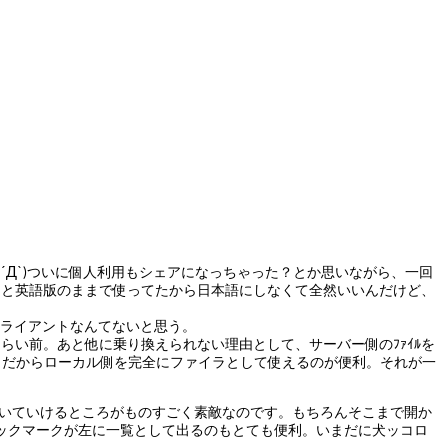
(;´Д`)ついに個人利用もシェアになっちゃった？とか思いながら、一回
ーっと英語版のままで使ってたから日本語にしなくて全然いいんだけど、
クライアントなんてないと思う。
年くらい前。あと他に乗り換えられない理由として、サーバー側のﾌｧｲﾙを
ころ。だからローカル側を完全にファイラとして使えるのが便利。それが一
開いていけるところがものすごく素敵なのです。もちろんそこまで開か
ックマークが左に一覧として出るのもとても便利。いまだに犬ッコロ