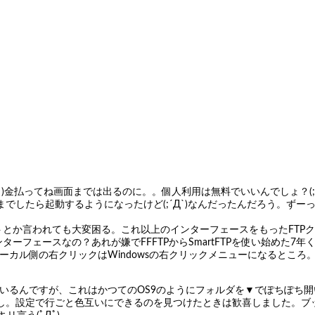
;´Д`)金払ってね画面までは出るのに。。個人利用は無料でいいんでしょ？
でしたら起動するようになったけど(;´Д`)なんだったんだろう。ず
トとか言われても大変困る。これ以上のインターフェースをもったFTP
ーフェースなの？あれが嫌でFFFTPからSmartFTPを使い始めた7
、ローカル側の右クリックはWindowsの右クリックメニューになると
いるんですが、これはかつてのOS9のようにフォルダを▼でぽちぽち
し。設定で行ごと色互いにできるのを見つけたときは歓喜しました。ブ