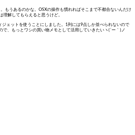
ろう。もうあるのかな。OSXの操作も慣れればそこまで不都合ないんだけ
には理解してもらえると思うけど。
りウィジェットを使うことにしました。1列には9点しか並べられないので
で、もっとワシの買い物メモとして活用していきたいヽ(´ー｀)ノ