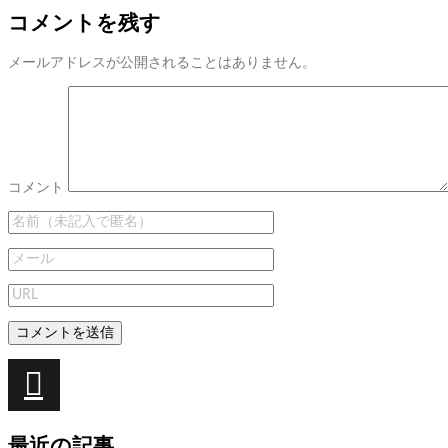
コメントを残す
メールアドレスが公開されることはありません。
コメント
投
稿
次
次
あ
ナ
の
れ
最近の記事