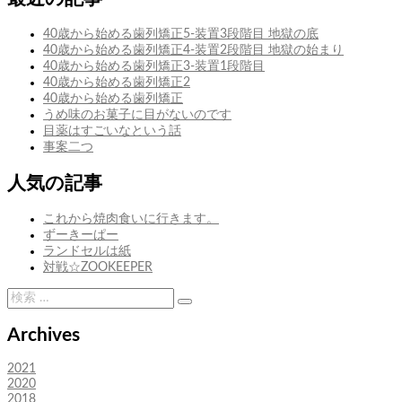
ビ
投
ー？
稿:
ゲ
40歳から始める歯列矯正5-装置3段階目 地獄の底
40歳から始める歯列矯正4-装置2段階目 地獄の始まり
ー
40歳から始める歯列矯正3-装置1段階目
シ
40歳から始める歯列矯正2
40歳から始める歯列矯正
ョ
うめ味のお菓子に目がないのです
ン
目薬はすごいなという話
事案二つ
人気の記事
これから焼肉食いに行きます。
ずーきーぱー
ランドセルは紙
対戦☆ZOOKEEPER
検
検
索:
索
Archives
2021
2020
2018