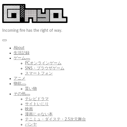
コ
ン
テ
ン
ツ
Incoming fire has the right of way.
へ
ス
キ
ッ
About
プ
生活記録
ゲーム
サ
PCオンラインゲーム
ブ
SNS・ブラウザゲーム
メ
スマートフォン
ニ
アニメ
ュ
物欲
サ
ー
貰い物
ブ
を
その他
メ
展
サ
テレビドラマ
ニ
開
ブ
サイトいじり
ュ
メ
映画
ー
ニ
漫画じゃない本
を
ュ
テニミュ・ダイステ・2.5次元舞台
展
ー
パンヤ