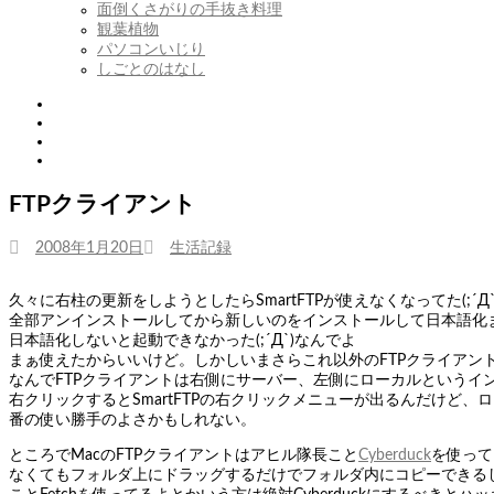
開
を
面倒くさがりの手抜き料理
展
観葉植物
開
パソコンいじり
しごとのはなし
Twitter
Tumblr
Instagram
Youtube
FTPクライアント
投
カ
2008年1月20日
生活記録
稿
テ
日:
ゴ
久々に右柱の更新をしようとしたらSmartFTPが使えなくなってた(
リ
全部アンインストールしてから新しいのをインストールして日本語化ま
ー
日本語化しないと起動できなかった(;´Д`)なんでよ
まぁ使えたからいいけど。しかしいまさらこれ以外のFTPクライアン
なんでFTPクライアントは右側にサーバー、左側にローカルというインタ
右クリックするとSmartFTPの右クリックメニューが出るんだけど
番の使い勝手のよさかもしれない。
ところでMacのFTPクライアントはアヒル隊長こと
Cyberduck
を使って
なくてもフォルダ上にドラッグするだけでフォルダ内にコピーできる