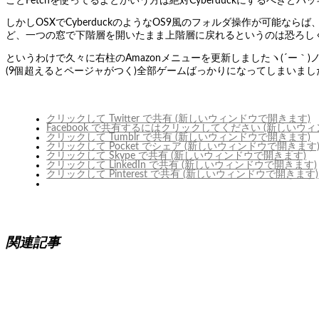
ことFetchを使ってるよとかいう方は絶対Cyberduckにするべきとハッキ
しかしOSXでCyberduckのようなOS9風のフォルダ操作が可能
ど、一つの窓で下階層を開いたまま上階層に戻れるというのは恐ろしく
というわけで久々に右柱のAmazonメニューを更新しましたヽ(´ー｀
(9個超えるとページャがつく)全部ゲームばっかりになってしまいま
クリックして Twitter で共有 (新しいウィンドウで開きます)
Facebook で共有するにはクリックしてください (新しいウ
クリックして Tumblr で共有 (新しいウィンドウで開きます)
クリックして Pocket でシェア (新しいウィンドウで開きます
クリックして Skype で共有 (新しいウィンドウで開きます)
クリックして LinkedIn で共有 (新しいウィンドウで開きます)
クリックして Pinterest で共有 (新しいウィンドウで開きます)
関連記事