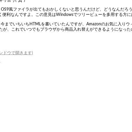
リ言う(ﾟДﾟ)
ならば、OS9風ファイラが出てもおかしくないと思うんだけど、どうなんだ
便利なんですよ。この意見はWindowsでツリービューを多用する方
)ノ今までいちいちHTMLを書いていたんですが、Amazonのお気に入
したが、これでいつでもブラウザから商品入れ替えができるようになったの
ィンドウで開きます)
)