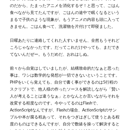
のだから、たまったアニメを消化するぞ！と思って、ごはん
食べながら見てたんですが、ごはんの途中で眠くなるという
まるで子供のような現象が。もうアニメの内容も頭に入って
きません。ごはん食べて、洗濯物を片付けて即寝ました。
日曜あたりに連絡してくれた人すいません、全然もうそれど
ころじゃなかったです。だってこれだけやっても、まだでき
てないんだぜー。もうだめだ、おれはしぬ。
前々から自覚はしていましたが、結構致命的だなぁと思った
事は、ワシは数学的な発想が一切できないということです。
PHPをいくら覚えても、自分で書く事ができるのは5行程の
スクリプトで、他人様の作ったソースを解読しながら「賢い
人が考えることは違うなぁ」とかなんとか言いながらそれを
改変する程度なのです。今やってるのはFlashで、
ActionScriptなんですが、Flashの場合、ActionScriptのサン
プルや本が腐る程あって、それをつぎはぎして使うとある程
度のものはできるんですが、自分で数値を操って解決すると