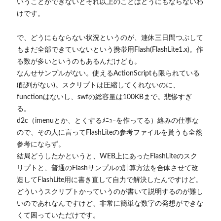
いうことができないとそれ以上のことはどうにもならないわ
けです。
で、どうにもならない状況というのが、連休三日間つぶして
もまだ全部できていないという携帯用Flash(FlashLite1.x)。作
る数が多いというのもあるんだけども。
なんせサンプルがない。使えるActionScriptも限られている
(配列がない)。スクリプトは圧縮してくれないのに、
functionはないし、swfの総容量は100KBまで。悲惨すぎ
る。
d2c（imenuとか、とくするﾒﾆｭｰを作ってる）絡みの仕事な
ので、その人に言ってFlashLiteの参考ファイルを貰うも全然
参考にならず。
結局どうしたかというと、WEB上にあったFlashLiteのスク
リプトと、普通のFlashサンプルの計算方法を合体させて改
造してFlashLite用に書き直して自力で解決したんですけど。
どういうスクリプトかっていうのが書いて説明するのが難し
いのであれなんですけど、非常に簡単な数字の発想ができな
くて困っていただけです。