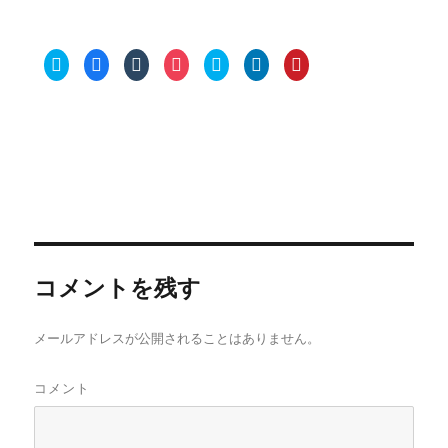
ク
F
ク
ク
ク
ク
ク
リ
a
リ
リ
リ
リ
リ
ッ
c
ッ
ッ
ッ
ッ
ッ
ク
e
ク
ク
ク
ク
ク
し
b
し
し
し
し
し
て
o
て
て
て
て
て
T
o
T
P
S
L
P
w
k
u
o
k
i
i
i
で
m
c
y
n
n
t
共
b
k
p
k
t
t
有
l
e
e
e
e
e
す
r
t
で
d
r
r
る
で
で
共
I
e
で
に
共
シ
有
n
s
共
は
有
ェ
(
で
t
有
ク
(
ア
新
共
で
(
リ
新
(
し
有
共
新
ッ
し
新
い
(
有
し
ク
い
し
ウ
新
(
コメントを残す
い
し
ウ
い
ィ
し
新
ウ
て
ィ
ウ
ン
い
し
ィ
く
ン
ィ
ド
ウ
い
ン
だ
ド
ン
ウ
ィ
ウ
ド
さ
ウ
ド
で
ン
ィ
メールアドレスが公開されることはありません。
ウ
い
で
ウ
開
ド
ン
で
(
開
で
き
ウ
ド
開
新
き
開
ま
で
ウ
き
し
ま
き
す
開
で
コメント
ま
い
す
ま
)
き
開
す
ウ
)
す
ま
き
)
ィ
)
す
ま
ン
)
す
ド
)