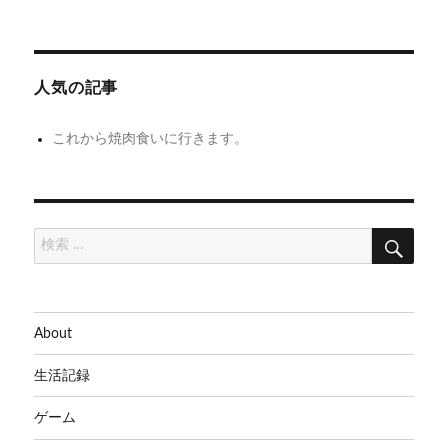
の
い
の
連
ビ
投
投
物
休
ゲ
稿:
稿:
な
人気の記事
ー
ん
シ
て
これから焼肉食いに行きます。
な
ョ
か
ン
っ
検
検
た
索
索:
About
生活記録
ゲーム