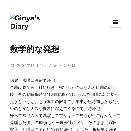
数学的な発想
投
カ
2007年11月27日
生活記録
稿
テ
日:
ゴ
結局、木曜は終電で帰宅。
リ
金曜は昼から会社に行き、帰宅したのはなんと日曜の朝8
ー
時。その間睡眠時間は2時間程だけ。なんで日曜の朝に帰っ
たかというと、もう体力の限界で、集中が短時間しかもたな
いのと変なミスが異常に増えてくるので一時帰宅。
帰って風呂入って洗濯してプリキュア見ながらごはん食べて
爆睡した後、21時頃もう一度会社に戻り、そのまま月曜日
突入。月曜はさすがに19時に帰宅しました。折角早く帰る