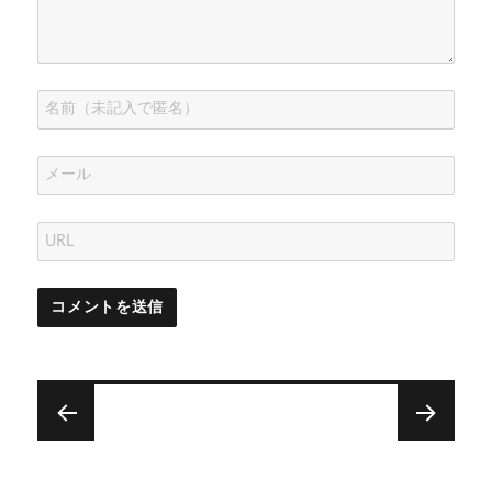
ウ
で
開
き
ま
す
)
投
稿
次
前
ナ
買
三
次
前