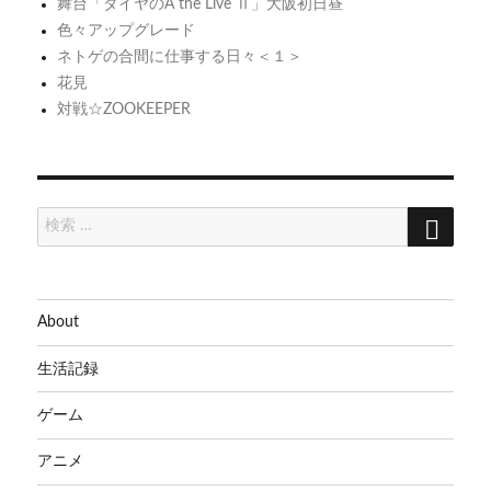
舞台「ダイヤのA the Live Ⅱ」大阪初日昼
ン
色々アップグレード
ネトゲの合間に仕事する日々＜１＞
花見
対戦☆ZOOKEEPER
検
検
索
索:
About
生活記録
ゲーム
アニメ