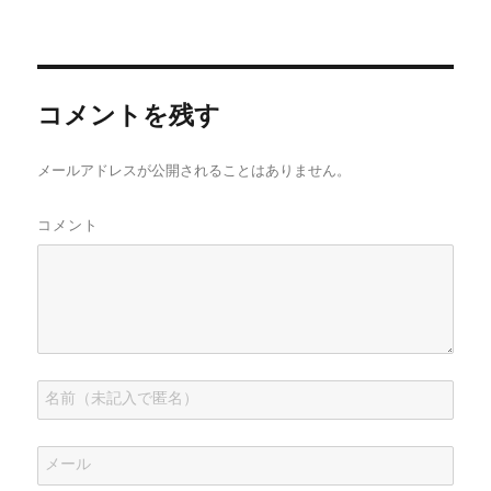
e
す
r
t
で
d
r
r
る
で
で
共
I
e
で
に
共
シ
有
n
s
共
は
有
ェ
(
で
t
有
ク
(
ア
新
共
で
(
リ
新
(
し
有
共
新
ッ
し
新
い
(
有
し
ク
い
し
ウ
新
(
コメントを残す
い
し
ウ
い
ィ
し
新
ウ
て
ィ
ウ
ン
い
し
ィ
く
ン
ィ
ド
ウ
い
ン
だ
ド
ン
ウ
ィ
ウ
ド
さ
ウ
ド
で
ン
ィ
メールアドレスが公開されることはありません。
ウ
い
で
ウ
開
ド
ン
で
(
開
で
き
ウ
ド
開
新
き
開
ま
で
ウ
き
し
ま
き
す
開
で
コメント
ま
い
す
ま
)
き
開
す
ウ
)
す
ま
き
)
ィ
)
す
ま
ン
)
す
ド
)
ウ
で
開
き
ま
す
)