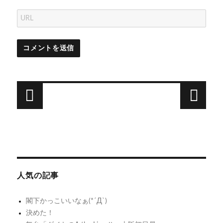
投
稿
次
前
ナ
無
歯
次
前
の
線
の
が
ビ
投
投
LAN
い
ゲ
稿:
稿:
構
て
人気の記事
ー
築
え
シ
中
閣下かっこいいなぁ(*´Д`)
決めた！
ョ