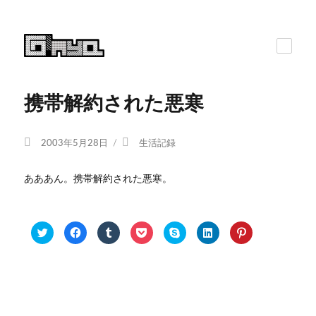
携帯解約された悪寒
投
カ
2003年5月28日
生活記録
稿
テ
日:
ゴ
あああん。携帯解約された悪寒。
リ
ー
ク
F
ク
ク
ク
ク
ク
リ
a
リ
リ
リ
リ
リ
ッ
c
ッ
ッ
ッ
ッ
ッ
ク
e
ク
ク
ク
ク
ク
し
b
し
し
し
し
し
て
o
て
て
て
て
て
T
o
T
P
S
L
P
w
k
u
o
k
i
i
i
で
m
c
y
n
n
t
共
b
k
p
k
t
t
有
l
e
e
e
e