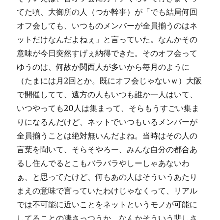
てた頃、大御所の人（つか幹事）が「でも結局何回
オフ会しても、いつものメンバーが全員揃うのはネ
ットだけなんだよねぇ」と言っていた。なんかその
意味が今日突然すげぇ納得できた。そのオフ会って
ゆうのは、何故か関西人が多いから毎月のように
（たまには月2回とか。既にオフ会じゃないｗ）大阪
で開催してて、遠方の人もいつも誰か一人はいて、
いつやっても20人は集まって、そらもうすごい集ま
りになるんだけど、ネットでいつもいるメンバーが
全員揃うことは絶対無いんだよね。当時はその人の
言葉を聞いて、そらそやろー、みんな自分の都合あ
るし住んでるとこもバラバラやしーしゃあないわ
ぁ、と思ってたけど、何もあの人はそういうあたり
まえの意味で言っていたわけじゃなくって、リアル
では不可能に近いことをネットというモノが可能に
してることの凄さっつうか、なんかそういう悲しさ