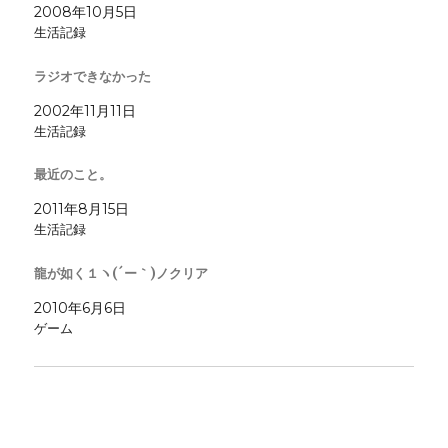
ン
だ
ド
ン
ウ
ィ
ウ
2008年10月5日
ド
さ
ウ
ド
で
ン
ィ
ウ
い
で
ウ
開
ド
ン
生活記録
で
(
開
で
き
ウ
ド
開
新
き
開
ま
で
ウ
き
し
ま
き
す
開
で
ラジオできなかった
ま
い
す
ま
)
き
開
す
ウ
)
す
ま
き
)
ィ
)
す
ま
2002年11月11日
ン
)
す
ド
)
生活記録
ウ
で
開
き
最近のこと。
ま
す
2011年8月15日
)
生活記録
龍が如く１ヽ(´ー｀)ノクリア
2010年6月6日
ゲーム