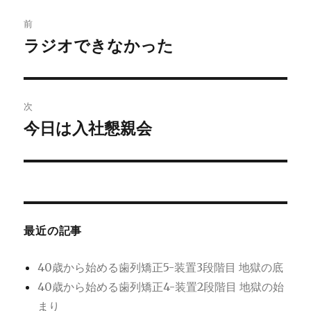
投
前
稿
ラジオできなかった
前
の
ナ
投
ビ
稿:
次
ゲ
今日は入社懇親会
次
の
ー
投
シ
稿:
ョ
最近の記事
ン
40歳から始める歯列矯正5-装置3段階目 地獄の底
40歳から始める歯列矯正4-装置2段階目 地獄の始
まり