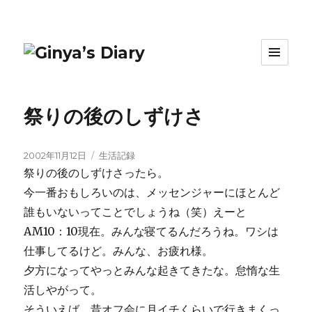
祭りの後のしずけさ
投
カ
2002年11月12日
生活記録
稿
テ
祭りの後のしずけさったら。
日:
ゴ
今一番おもしろいのは、メッセンジャーにほとんど
リ
誰もいないってことでしょうね（笑）えーと
ー
AM10：10現在。みんな寝てるんだろうね。ワシは
仕事してるけど。みんな、お疲れ様。
夕方になってやっとみんな起きてきたな。怠惰な生
活しやがって。
そういえば、昔オフ会に月イチくらいで行きまくっ