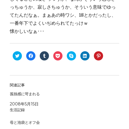
っちゅうか、寂しさちゅうか、そういう意味でゆっ
てたんだなぁ。まぁあの時ワシ、18とかだったし、
一番年下でよくいぢめられてたっけｗ
懐かしいなぁ･･･
ク
F
ク
ク
ク
ク
ク
リ
a
リ
リ
リ
リ
リ
ッ
c
ッ
ッ
ッ
ッ
ッ
ク
e
ク
ク
ク
ク
ク
し
b
し
し
し
し
し
て
o
て
て
て
て
て
T
o
T
P
S
L
P
w
k
u
o
k
i
i
i
で
m
c
y
n
n
関連記事
t
共
b
k
p
k
t
t
有
l
e
e
e
e
e
す
r
t
で
d
r
孤独感に苛まれる
r
る
で
で
共
I
e
で
に
共
シ
有
n
s
共
は
有
ェ
(
で
t
2008年5月15日
有
ク
(
ア
新
共
で
生活記録
(
リ
新
(
し
有
共
新
ッ
し
新
い
(
有
し
ク
い
し
ウ
新
(
い
し
ウ
い
ィ
し
新
母と池袋とオフ会
ウ
て
ィ
ウ
ン
い
し
ィ
く
ン
ィ
ド
ウ
い