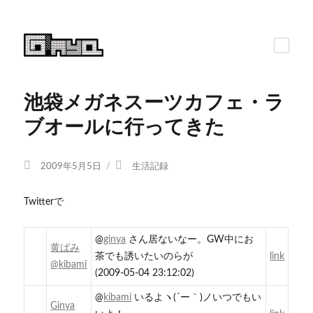
池袋メガネスーツカフェ・ラ
ブオールに行ってきた
投
カ
2009年5月5日
生活記録
稿
テ
日:
ゴ
Twitterで
リ
ー
@
ginya
さん居ないなー。GW中にお
黄ばみ
茶でも誘いたいのらが
link
@kibami
(2009-05-04 23:12:02)
@
kibami
いるよヽ(´ー｀)ノいつでもい
Ginya