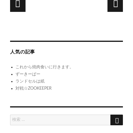
投
稿
次
前
ナ
Fallout3
徳
次
前
の
プ
の
山
ビ
投
投
レ
秀
ゲ
稿:
稿:
イ
典
人気の記事
ー
中
ラ
シ
（36
イ
これから焼肉食いに行きます。
時
ブ
ずーきーぱー
ョ
間
ランドセルは紙
ン
対戦☆ZOOKEEPER
く
ら
い）
検
検
索
索: