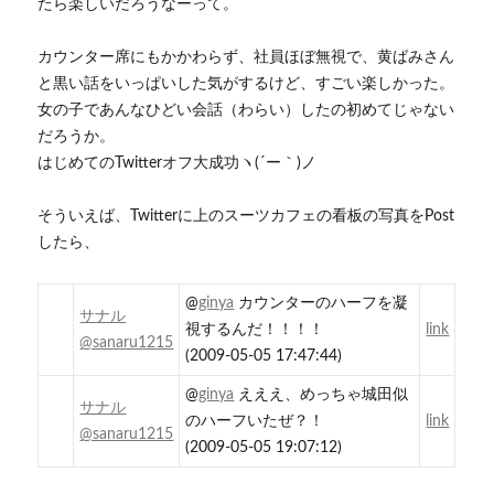
たら楽しいだろうなーって。
カウンター席にもかかわらず、社員ほぼ無視で、黄ばみさん
と黒い話をいっぱいした気がするけど、すごい楽しかった。
女の子であんなひどい会話（わらい）したの初めてじゃない
だろうか。
はじめてのTwitterオフ大成功ヽ(´ー｀)ノ
そういえば、Twitterに上のスーツカフェの看板の写真をPost
したら、
@
ginya
カウンターのハーフを凝
サナル
視するんだ！！！！
link
@sanaru1215
(2009-05-05 17:47:44)
@
ginya
えええ、めっちゃ城田似
サナル
のハーフいたぜ？！
link
@sanaru1215
(2009-05-05 19:07:12)