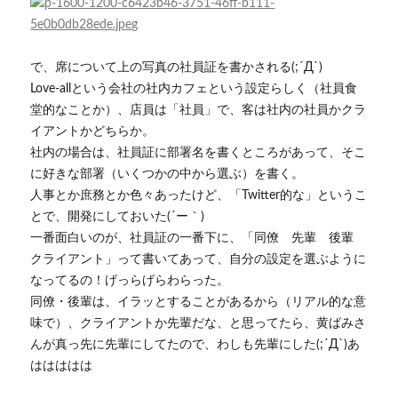
で、席について上の写真の社員証を書かされる(;´Д`)
Love-allという会社の社内カフェという設定らしく（社員食
堂的なことか）、店員は「社員」で、客は社内の社員かクラ
イアントかどちらか。
社内の場合は、社員証に部署名を書くところがあって、そこ
に好きな部署（いくつかの中から選ぶ）を書く。
人事とか庶務とか色々あったけど、「Twitter的な」というこ
とで、開発にしておいた(´ー｀)
一番面白いのが、社員証の一番下に、「同僚 先輩 後輩
クライアント」って書いてあって、自分の設定を選ぶように
なってるの！げっらげらわらった。
同僚・後輩は、イラッとすることがあるから（リアル的な意
味で）、クライアントか先輩だな、と思ってたら、黄ばみさ
んが真っ先に先輩にしてたので、わしも先輩にした(;´Д`)あ
ははははは