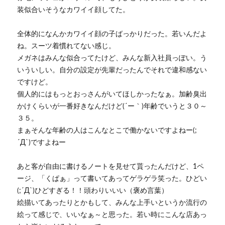
装似合いそうなカワイイ顔してた。
全体的になんかカワイイ顔の子ばっかりだった。若いんだよ
ね。スーツ着慣れてない感じ。
メガネはみんな似合ってたけど、みんな新入社員っぽい。う
いういしい。自分の設定が先輩だったんでそれで違和感ない
ですけど。
個人的にはもっとおっさんがいてほしかったなぁ。加齢臭出
かけくらいが一番好きなんだけど(´ー｀)年齢でいうと３０～
３５。
まぁそんな年齢の人はこんなとこで働かないですよねー(;
´Д`)ですよねー
あと客が自由に書けるノートを見せて貰ったんだけど、1ペ
ージ、「くぱぁ」って書いてあってゲラゲラ笑った。ひどい
(;´Д`)ひどすぎる！！頭わりいいい（褒め言葉）
絵描いてあったりとかもして、みんな上手いというか流行の
絵って感じで、いいなぁ～と思った。若い時にこんな店あっ