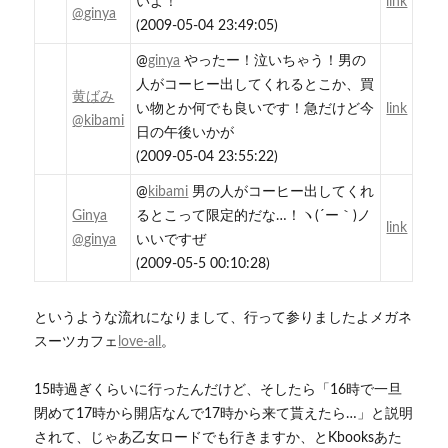
いよ！
link
@ginya
(2009-05-04 23:49:05)
@
ginya
やったー！泣いちゃう！男の
人がコーヒー出してくれるとこか、買
黄ばみ
い物とか何でも良いです！急だけど今
link
@kibami
日の午後いかが
(2009-05-04 23:55:22)
@
kibami
男の人がコーヒー出してくれ
Ginya
るとこって限定的だな…！ヽ(´ー｀)ノ
link
@ginya
いいですぜ
(2009-05-5 00:10:28)
というような流れになりまして、行って参りましたよメガネ
スーツカフェ
love-all
。
15時過ぎくらいに行ったんだけど、そしたら「16時で一旦
閉めて17時から開店なんで17時から来て貰えたら…」と説明
されて、じゃあ乙女ロードでも行きますか、とKbooksあた