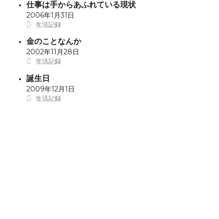
で
(
開
で
き
ウ
ド
仕事は手からあふれている現状
開
新
き
開
ま
で
ウ
2006年1月31日
き
し
ま
き
す
開
で
ま
い
す
ま
)
き
開
生活記録
す
ウ
)
す
ま
き
)
ィ
)
す
ま
ン
)
す
金のことなんか
ド
)
ウ
2002年11月28日
で
開
生活記録
き
ま
誕生日
す
)
2009年12月1日
生活記録