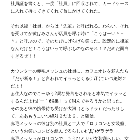
社員証を書くと、一度「社員」に回収されて、カードケース
に入れて持ってきてくれて首にかけてくれた。
それ以後「社員」からは「先輩」と呼ばれる。わらい。それ
を受けてか黄ばみさんが店員を呼ぶ時に「こうはーい＾－
＾」と呼ぶので、そのたびにげらげら笑った。設定的に後輩
なんだけど！こうはいって呼ぶものなのそれ！？だめだ面白
すぎるぜ！！
カウンターの赤毛メッシュの社員に、カフェオレを頼んだら
「だが断る！」と言われてイラっとくる(;´Д`)こいつ絶対２
だよ！
ぁ住人なのでこーゆう2局な発言をされると本気でイラッと
するんだよね(´ー｀)帰巣！って叫んでやろうかと思った。
そのあと彼の携帯待ち受けが大河（とらドラ）だったりし
て、ああもうこいつ絶対２だよ２、と確信。
赤毛メッシュの彼は別の社員と二人で「ロリコンと女装癖」
というお笑いコンビを組んでるらしい(;´Д`)ゲラゲラ
赤毛メッシュがロリコンで、もうひとりが女装癖らしい。女