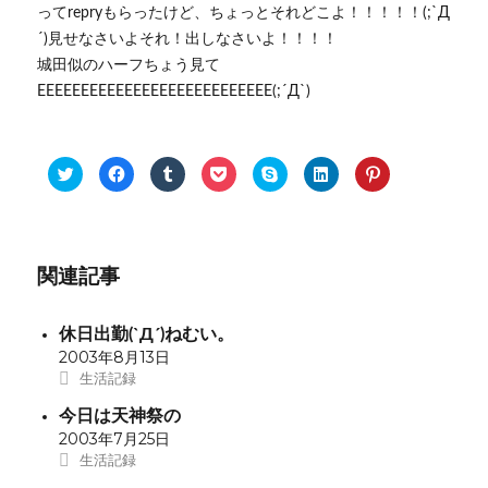
ってrepryもらったけど、ちょっとそれどこよ！！！！！(;`Д
´)見せなさいよそれ！出しなさいよ！！！！
城田似のハーフちょう見て
EEEEEEEEEEEEEEEEEEEEEEEEEEE(;´Д`)
ク
F
ク
ク
ク
ク
ク
リ
a
リ
リ
リ
リ
リ
ッ
c
ッ
ッ
ッ
ッ
ッ
ク
e
ク
ク
ク
ク
ク
し
b
し
し
し
し
し
て
o
て
て
て
て
て
T
o
T
P
S
L
P
w
k
u
o
k
i
i
i
で
m
c
y
n
n
関連記事
t
共
b
k
p
k
t
t
有
l
e
e
e
e
e
す
r
t
で
d
r
r
る
で
で
共
I
e
休日出勤(`Д´)ねむい。
で
に
共
シ
有
n
s
共
は
有
ェ
(
で
t
2003年8月13日
有
ク
(
ア
新
共
で
(
リ
新
(
し
有
共
生活記録
新
ッ
し
新
い
(
有
し
ク
い
し
ウ
新
(
今日は天神祭の
い
し
ウ
い
ィ
し
新
ウ
て
ィ
ウ
ン
い
し
2003年7月25日
ィ
く
ン
ィ
ド
ウ
い
ン
だ
ド
ン
ウ
ィ
ウ
生活記録
ド
さ
ウ
ド
で
ン
ィ
ウ
い
で
ウ
開
ド
ン