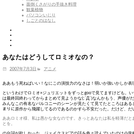
開
を
面倒くさがりの手抜き料理
展
観葉植物
開
パソコンいじり
しごとのはなし
Twitter
Tumblr
Instagram
Youtube
あなたはどうしてロミオなの？
投
カ
2007年7月3日
アニメ
稿
テ
日:
ゴ
ああもう死ねばいい！なにこの演技力のなさは！弱いか強いかしか表現で
リ
ー
というわけでロミオ×ジュリエットをずっとgooで見てますけども。
は最終回終わってからまとめて見ようかな(;´Д`)なんかもう、声優が
みんなこの有名なバルコニーのシーンが見たくて見てたところはあると思
まりに原作から飛躍してるのであるのかすら不安だった。だけど、だ
ああロミオ様、私は愚かな女なのです。きっとあなたは私を軽薄だと
とを。
の台詞が欲しかった。ジェイクスピアの話を色々読んでいたのは小学校