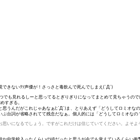
きないｸｿ声優が！さっさと毒飲んで死んでしまえ(`Д´)
いつでも見れるしーと思ってるとぎりぎりになってまとめて見ちゃうの
だめすぎる。
うんだがこれじゃあなぁ(;´Д`)ま、とりあえず「どうしてロミオなの
いぶ台詞が省略されてて残念だなぁ。個人的には「どうしてロミオなの
お思いになるでしょう。ですがこれだけは信じていてください。よそよ
か中学校入ったくらいの頃だったと思うが今でも覚えているくらい衝撃的