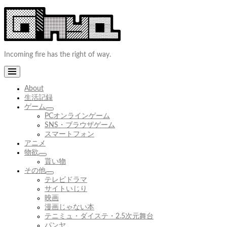
コ
ン
テ
ン
ツ
Incoming fire has the right of way.
へ
ス
キ
ッ
About
プ
生活記録
ゲーム
サ
PCオンラインゲーム
ブ
SNS・ブラウザゲーム
メ
スマートフォン
ニ
アニメ
ュ
物欲
サ
ー
貰い物
ブ
を
その他
メ
展
サ
テレビドラマ
ニ
開
ブ
サイトいじり
ュ
メ
映画
ー
ニ
漫画じゃない本
を
ュ
テニミュ・ダイステ・2.5次元舞台
展
ー
パンヤ