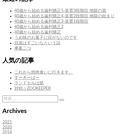
ビ
投
タ
稿:
ー
ゲ
40歳から始める歯列矯正5-装置3段階目 地獄の底
ト
40歳から始める歯列矯正4-装置2段階目 地獄の始まり
ー
の
40歳から始める歯列矯正3-装置1段階目
ｱ
シ
40歳から始める歯列矯正2
ﾆ
40歳から始める歯列矯正
ﾒ
ョ
うめ味のお菓子に目がないのです
ン
目薬はすごいなという話
事案二つ
人気の記事
これから焼肉食いに行きます。
ずーきーぱー
ランドセルは紙
対戦☆ZOOKEEPER
検
検
索:
索
Archives
2021
2020
2018