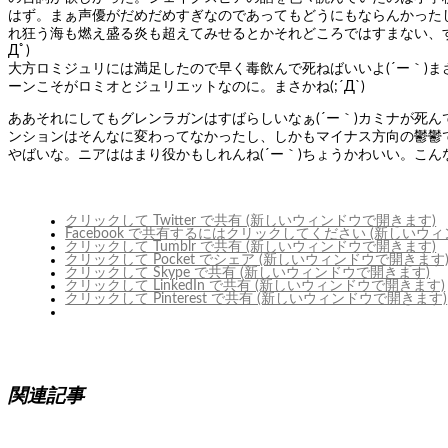
はず。まぁ声優がだめだめすぎなのであってもどうにもならんかった
れ狂う海も燃え盛る炎も超えてみせるとかそれどころではすまない、
Дﾟ)
大方ロミジュリには満足したので早く毒飲んで死ねばいいよ(´ー｀)ま
ーンこそがロミオとジュリエットなのに。まさかね(;´Д`)
ああそれにしてもグレンラガンはすばらしいなぁ(´ー｀)カミナが死
ンションはそんなに変わってなかったし、しかもマイナス方向の鬱鬱
やばいな。ニアははまり役かもしれんね(´ー｀)ちょうかわいい。こん
クリックして Twitter で共有 (新しいウィンドウで開きます)
Facebook で共有するにはクリックしてください (新しいウ
クリックして Tumblr で共有 (新しいウィンドウで開きます)
クリックして Pocket でシェア (新しいウィンドウで開きます
クリックして Skype で共有 (新しいウィンドウで開きます)
クリックして LinkedIn で共有 (新しいウィンドウで開きます)
クリックして Pinterest で共有 (新しいウィンドウで開きます)
関連記事