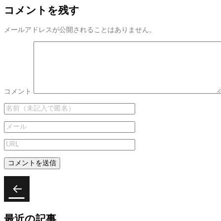
コメントを残す
メールアドレスが公開されることはありません。
コメント
投
稿
次
次
夏
ナ
の
ス
最近の記事