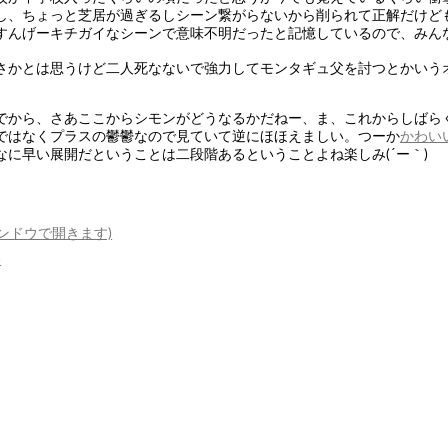
し、ちょっと芝居が過ぎるしシーン繋がらないから削られて正解だけど
すんげーキチガイなシーンで意味不明だったと記憶しているので、みんな
さかとは思うけど二人死なないで強力してモンタギュ父を討つとかいうオチ
んでから、さあここからシモンがどうなるかだねー、ま、これからしば
ではなくプラスの鬱鬱なので見ていて逆にほほえましい。つーか
かわい
なに早い展開だということは二段階あるということよね楽しみ(´ー｀)
ィンドウで開きます)
)