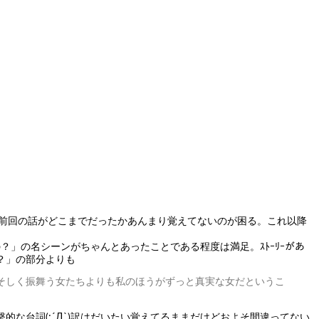
で前回の話がどこまでだったかあんまり覚えてないのが困る。これ以降
？」の名シーンがちゃんとあったことである程度は満足。ｽﾄｰﾘｰがあ
？」の部分よりも
そしく振舞う女たちよりも私のほうがずっと真実な女だというこ
な台詞(;´Д`)訳はだいたい覚えてるままだけどおよそ間違ってない