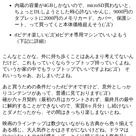
内蔵の容量が4GBしかないので、microSD買わないと、
ちょっとDLしようとした時心許ないかんじ。9000円の
タブレットに2000円のメモリカード、カバー、保護シ
ート、って買ってくと本体価格超えそう(;´Д`)
dビデオ楽しい(;´Д`)dビデオ専用マシンでいいよもう
（下記に詳細）
こんなとこかな。外に持ち歩くことはあんまり考えてないん
だけど、これもっていくならラップトップ持っていくよね。
ていうか家の中でもラップトップでいいですよね(;´Д`) そ
れいっちゃあ、おしまいだよね。
あと買うための条件だったdビデオですけど、意外としっか
りコンテンツがあって、普通に見ております(;´Д`)
確か六ヶ月契約（最初の月はカウントされず、最終月の最中
に解約することができないので、実質8ヶ月分）し続けない
とダメだったから、その間はきっちり楽しまないとね。
映画のラインナップは数少ないながらも古典から色々揃えて
ある感じ。大人気作とかはさすがにないけどね。ドラマは