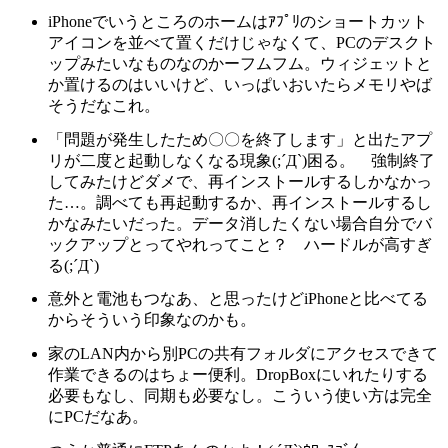
iPhoneでいうところのホームはｱﾌﾟﾘのショートカット
アイコンを並べて置くだけじゃなくて、PCのデスクト
ップみたいなものなのかーフムフム。ウィジェットと
か置けるのはいいけど、いっぱいおいたらメモリやば
そうだなこれ。
「問題が発生したため〇〇を終了します」と出たアプ
リが二度と起動しなくなる現象(;´Д`)困る。 強制終了
してみたけどダメで、再インストールするしかなかっ
た…。調べても再起動するか、再インストールするし
かなみたいだった。データ消したくない場合自分でバ
ックアップとってやれってこと？ ハードルが高すぎ
る(;´Д`)
意外と電池もつなあ、と思ったけどiPhoneと比べてる
からそういう印象なのかも。
家のLAN内から別PCの共有フォルダにアクセスできて
作業できるのはちょー便利。DropBoxにいれたりする
必要もなし、同期も必要なし。こういう使い方は完全
にPCだなあ。