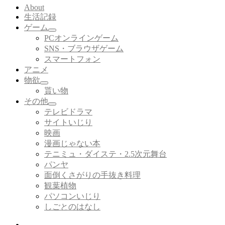
About
生活記録
ゲーム
サ
PCオンラインゲーム
ブ
SNS・ブラウザゲーム
メ
スマートフォン
ニ
アニメ
ュ
ー
物欲
サ
を
貰い物
ブ
展
その他
メ
開
サ
テレビドラマ
ニ
ブ
サイトいじり
ュ
メ
ー
映画
ニ
を
漫画じゃない本
ュ
展
ー
テニミュ・ダイステ・2.5次元舞台
開
を
パンヤ
展
面倒くさがりの手抜き料理
開
観葉植物
パソコンいじり
しごとのはなし
Twitter