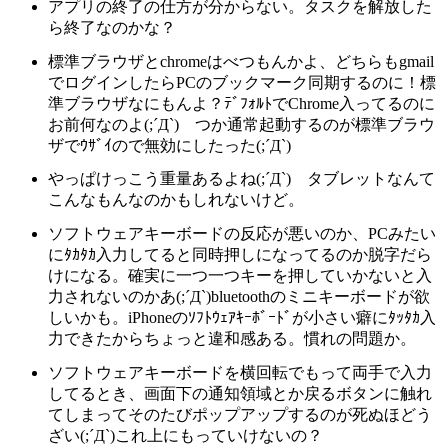
アプリの終了の仕方が分からない。タスクを解放した
ら終了なのかな？
標準ブラウザとchromeはべつもんかよ、どちらもgmail
でログインしたらPCのブックマーク同期するのに！標
準ブラウザなにもんよ？ﾃﾞﾌｫﾙﾄでChrome入ってるのに
お前何なのよ(;´Д`) つか通常起動するのが標準ブラウ
ザでｳｻﾞｲので無効にしたった(;´Д`)
やっぱけっこう重量あるよね(;´Д`) タブレットなんて
こんなもんなのかもしれないけど。
ソフトウェアキーボードの反応が悪いのか、PCみたい
にﾀｶﾀｶ入力してると同時押しになってるのか脱字だら
けになる。確実に一つ一つキーを押していかないと入
力されないのかあ(;´Д`)bluetoothのミニキーボードが欲
しいかも。iPhoneのｿﾌﾄｳｪｱｷｰﾎﾞｰﾄﾞが小さい癖にﾀｯﾀｶ入
力できたからちょっと違和感ある。慣れの問題か。
ソフトウェアキーボードを横回転でもって両手で入力
してるとき、画面下の通知領域とか戻るボタンに触れ
てしまってそのたびポップアップするのが死ぬほどう
ざい(;´Д`)これ上にもっていけないの？