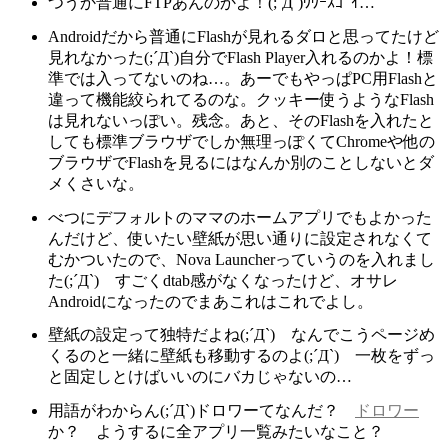
つうか普通にFTPあんのかよ！(;´Д`)ｳﾜｰｽｺﾞｲ…
Androidだから普通にFlashが見れるダロと思ってたけど
見れなかった(;´Д`)自分でFlash Player入れるのかよ！標
準では入ってないのね…。あーでもやっぱPC用Flashと
違って機能絞られてるのな。クッキー使うようなFlash
は見れないっぽい。残念。あと、そのFlashを入れたと
しても標準ブラウザでしか無理っぽくてChromeや他の
ブラウザでFlashを見るにはなんか別のことしないとダ
メくさいな。
べつにデフォルトのママのホームアプリでもよかった
んだけど、使いたい壁紙が思い通りに設定されなくて
むかついたので、Nova Launcherっていうのを入れまし
た(;´Д`) すごくdtab感がなくなったけど、オサレ
Androidになったのでまあこれはこれでよし。
壁紙の設定って独特だよね(;´Д`) なんでこうページめ
くるのと一緒に壁紙も移動するのよ(;´Д`) 一枚をずっ
と固定しとけばいいのにバカじゃないの…
用語がわからん(;´Д`)ドロワーてなんだ？
ドロワー
か？ ようするに全アプリ一覧みたいなこと？