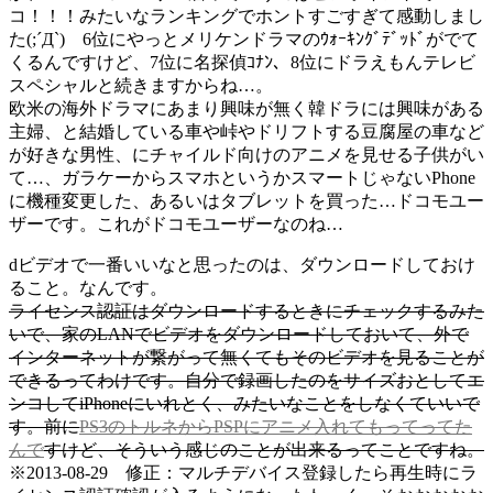
コ！！！みたいなランキングでホントすごすぎて感動しまし
た(;´Д`) 6位にやっとメリケンドラマのｳｫｰｷﾝｸﾞﾃﾞｯﾄﾞがでて
くるんですけど、7位に名探偵ｺﾅﾝ、8位にドラえもんテレビ
スペシャルと続きますからね…。
欧米の海外ドラマにあまり興味が無く韓ドラには興味がある
主婦、と結婚している車や峠やドリフトする豆腐屋の車など
が好きな男性、にチャイルド向けのアニメを見せる子供がい
て…、ガラケーからスマホというかスマートじゃないPhone
に機種変更した、あるいはタブレットを買った…ドコモユー
ザーです。これがドコモユーザーなのね…
dビデオで一番いいなと思ったのは、ダウンロードしておけ
ること。なんです。
ライセンス認証はダウンロードするときにチェックするみた
いで、家のLANでビデオをダウンロードしておいて、外で
インターネットが繋がって無くてもそのビデオを見ることが
できるってわけです。自分で録画したのをサイズおとしてエ
ンコしてiPhoneにいれとく、みたいなことをしなくていいで
す。前に
PS3のトルネからPSPにアニメ入れてもってってた
んで
すけど、そういう感じのことが出来るってことですね。
※2013-08-29 修正：マルチデバイス登録したら再生時にラ