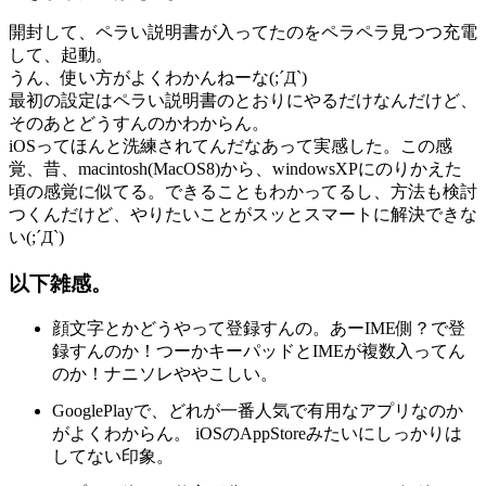
開封して、ペラい説明書が入ってたのをペラペラ見つつ充電
して、起動。
うん、使い方がよくわかんねーな(;´Д`)
最初の設定はペラい説明書のとおりにやるだけなんだけど、
そのあとどうすんのかわからん。
iOSってほんと洗練されてんだなあって実感した。この感
覚、昔、macintosh(MacOS8)から、windowsXPにのりかえた
頃の感覚に似てる。できることもわかってるし、方法も検討
つくんだけど、やりたいことがスッとスマートに解決できな
い(;´Д`)
以下雑感。
顔文字とかどうやって登録すんの。あーIME側？で登
録すんのか！つーかキーパッドとIMEが複数入ってん
のか！ナニソレややこしい。
GooglePlayで、どれが一番人気で有用なアプリなのか
がよくわからん。 iOSのAppStoreみたいにしっかりは
してない印象。