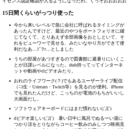
イセンス認証確認が入るようになったわ。くっそおおおおお
15日間くらいがっつり使った
今から来いレベルで急に会社に呼ばれるタイミングが
あったんですけど、最近のやつをポートフォリオに綴
じてなくて、とりあえず全部画像をおとしといて、そ
れをビューワーで見せる、みたいなやり方ができて便
利だなあ…ｼﾞﾜｯ…としました
うちの部屋があつすぎるので図書館に避暑りにいくこ
とが日課レベルになった。dtab持ってってインターネ
ットや動画やdビデオみたり。
おれのライフワーク(？)でもあるユーザーライブ配信
（ﾆｺ生・Ustream・Twitch等）を見るのが便利。iPhone
でも見れたんだけど、こっちのが電池のもちがいいし
大画面だし。
ソフトウェアキーボードにはまだ慣れない(;´Д`)
dビデオ楽しい(;´Д`) 暑い日中に風呂でぬるーい湯に
つかり涼をとりながらコーヒー飲みのみしつつ映画見