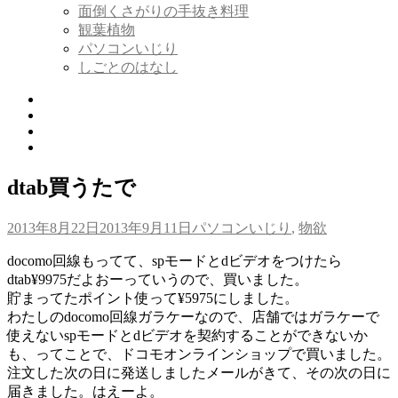
展
面倒くさがりの手抜き料理
開
観葉植物
パソコンいじり
しごとのはなし
Twitter
Tumblr
Instagram
Youtube
dtab買うたで
投
カ
2013年8月22日
2013年9月11日
パソコンいじり
,
物欲
稿
テ
docomo回線もってて、spモードとdビデオをつけたら
日:
ゴ
dtab¥9975だよおーっていうので、買いました。
リ
貯まってたポイント使って¥5975にしました。
ー
わたしのdocomo回線ガラケーなので、店舗ではガラケーで
使えないspモードとdビデオを契約することができないか
も、ってことで、ドコモオンラインショップで買いました。
注文した次の日に発送しましたメールがきて、その次の日に
届きました。はえーよ。