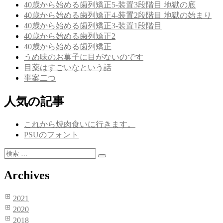
ゲ
40歳から始める歯列矯正5-装置3段階目 地獄の底
40歳から始める歯列矯正4-装置2段階目 地獄の始まり
ー
40歳から始める歯列矯正3-装置1段階目
シ
40歳から始める歯列矯正2
40歳から始める歯列矯正
ョ
うめ味のお菓子に目がないのです
ン
目薬はすごいなという話
事案二つ
人気の記事
これから焼肉食いに行きます。
PSUのフォント
検
検
索:
索
Archives
2021
2020
2018