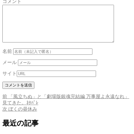
コメント
名前
メール
サイト
前
前
「風立ちぬ」と「劇場版銀魂完結編 万事屋よ永遠なれ」
投
の
見てきた。ﾈﾀﾊﾞﾚ
稿
投
次
次
ぼくの昼休み
稿:
の
ナ
投
最近の記事
ビ
稿: