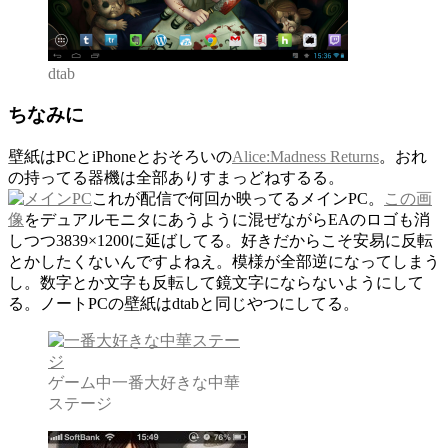
dtab
ちなみに
壁紙はPCとiPhoneとおそろいの
Alice:Madness Returns
。おれ
の持ってる器機は全部ありすまっどねするる。
これが配信で何回か映ってるメインPC。
この画
像
をデュアルモニタにあうように混ぜながらEAのロゴも消
しつつ3839×1200に延ばしてる。好きだからこそ安易に反転
とかしたくないんですよねえ。模様が全部逆になってしまう
し。数字とか文字も反転して鏡文字にならないようにして
る。ノートPCの壁紙はdtabと同じやつにしてる。
ゲーム中一番大好きな中華
ステージ