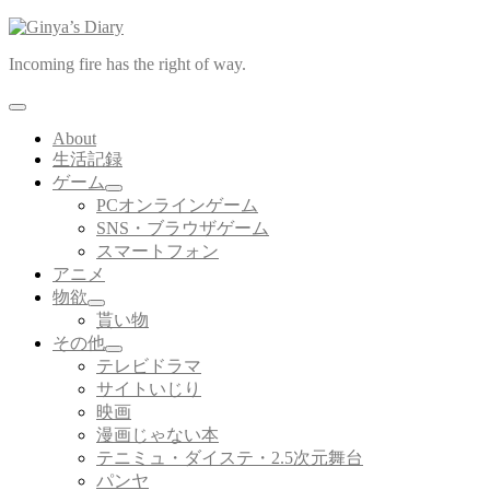
コ
ン
Incoming fire has the right of way.
テ
ン
ツ
About
へ
生活記録
ス
ゲーム
キ
サ
PCオンラインゲーム
ッ
ブ
SNS・ブラウザゲーム
プ
メ
スマートフォン
ニ
アニメ
ュ
ー
物欲
サ
を
貰い物
ブ
展
その他
メ
開
サ
テレビドラマ
ニ
ブ
サイトいじり
ュ
メ
ー
映画
ニ
を
漫画じゃない本
ュ
展
ー
テニミュ・ダイステ・2.5次元舞台
開
を
パンヤ