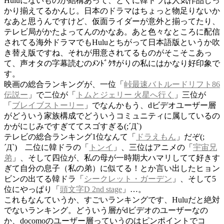
Huluにないものが結構あって、とくに韓ドラは人気作品しっ
かり揃えてるかんじ。日本のドラマはちょっと物足りないか
なあと思うんですけど、仮面ライダーが意外と揃ってたり、
テレビ局がかたよってんのかなあ。あと色々なところに配信
されてる海外ドラマでもHuluとちがって日本語版というか吹
き替え版ですね、それが用意されてるものがそこそこあっ
て、声オタの字幕読むのﾒﾝﾄﾞｸｻがりの私にはかなり好印象で
す。
映画の総合ランキングが、一位「
峠最速バトルードリフト86
伝説ー
」で二位が「
トムとジェリー 火星へ行く
」三位が
「
ブレイブストーリー
」でなんかもう、dビデオユーザー層
がどういう家族構成でどういうコミュニティに属しているの
かがにじみですぎててスゴすぎる(;´Д`)
テレビの総合ランキング1位なんて「
ドラえもん
」だぞ(;
´Д`) 二位に韓ドラの「
トンイ
」、三位はアニメの「
宇宙兄
弟
」、そして四位が、私の母が一時期大ハマリしてて好きす
ぎて自分の息子（私の弟）に似てる！とか言い出したヒョン
ビンの出てる韓ドラ「
シークレット・ガーデン
」、そして5
位にやっぱり「
頭文字D 2nd stage
」…。
これもなんていうか、すごいランキングです、Huluだと絶対
でないランキング。どういう層がdビデオのユーザーなの
か、docomoのユーザー層っていうのはピンポイントでコ