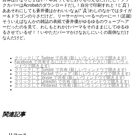
自体はかなりしょぼい！本買ってもしおりもらえるだけだし！ブッ
クカバーはAcrobatのダウンロードだし！自分で印刷すれと！(;´Д`)
ああそれにしても蒼井優はかわいいなぁ(*´Д`)わしのなかではタイガ
ー＆ドラゴンのりさだけど。リーサーがーいーるーのーにー！(足蹴)
そういえばなんかの雑誌の表紙で蒼井優がゆるゆるのウェーブヘア
ーだったのを見て、わしもとれかけパーマをそのままにしてゆるゆ
るさせているぜ！！いやただパーマかけなおしにいくの面倒なだけ
なんだけど。
クリックして Twitter で共有 (新しいウィンドウで開きます)
Facebook で共有するにはクリックしてください (新しいウィ
ンドウで開きます)
クリックして Tumblr で共有 (新しいウィンドウで開きます)
クリックして Pocket でシェア (新しいウィンドウで開きます)
クリックして Skype で共有 (新しいウィンドウで開きます)
クリックして LinkedIn で共有 (新しいウィンドウで開きます)
クリックして Pinterest で共有 (新しいウィンドウで開きます)
関連記事