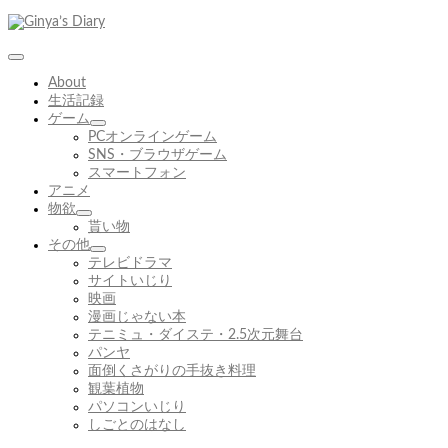
コ
ン
テ
ン
About
ツ
生活記録
へ
ゲーム
ス
サ
PCオンラインゲーム
キ
ブ
SNS・ブラウザゲーム
ッ
メ
スマートフォン
プ
ニ
アニメ
ュ
物欲
サ
ー
貰い物
ブ
を
その他
メ
展
サ
テレビドラマ
ニ
開
ブ
サイトいじり
ュ
メ
映画
ー
ニ
漫画じゃない本
を
ュ
テニミュ・ダイステ・2.5次元舞台
展
ー
パンヤ
開
を
面倒くさがりの手抜き料理
展
観葉植物
開
パソコンいじり
しごとのはなし