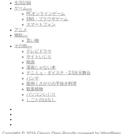
の
生活記録
が
ゲーム
ぴ
サ
PCオンラインゲーム
っ
ブ
SNS・ブラウザゲーム
た
メ
スマートフォン
り
ニ
アニメ
ュ
物欲
サ
ー
貰い物
ブ
を
その他
メ
展
サ
テレビドラマ
ニ
開
ブ
サイトいじり
ュ
メ
映画
ー
ニ
漫画じゃない本
を
ュ
テニミュ・ダイステ・2.5次元舞台
展
ー
パンヤ
開
を
面倒くさがりの手抜き料理
展
観葉植物
開
パソコンいじり
しごとのはなし
Twitter
Tumblr
Instagram
Youtube
Copyright © 2026
Ginya’s Diary
Proudly powered by WordPress