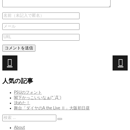
投
稿
次
前
次
荒
前
か
ナ
の
の
ら
け
人気の記事
ビ
投
投
し
る
稿:
稿:
対
は
ゲ
PSUのフォント
策
駆
閣下かっこいいなぁ(*´Д`)
ー
け
決めた！
る
シ
舞台「ダイヤのA the Live Ⅱ」大阪初日昼
よ
ョ
り
検
翔
検
索:
ン
る
索
About