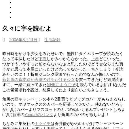
Twitter
Tumblr
Instagram
Youtube
久々に字を読むよ
投
カ
2006年8月11日
生活記録
稿
テ
日:
ゴ
昨日時をかける少女をみたせいで、無性にタイムリープが読みたく
リ
なって本探したけど
下巻
しかみつからなかった。
上巻
どこいった。
ー
つかそういやずっと前からないなぁと思ったのでどうせならまた買
うかと思って本屋にいったけど売ってなかった！ちきしょう！今読
みたいのに！！折角ジュンク堂まで行ったのでなんか悔しいので、
新装版の貞本絵が表紙の時をかける少女
を買ってきたけど結局読ま
ずに、一緒に買ってきた
NHKにようこそ
を読んでいるよ(;´Д`)なんだ
この鬱鬱壊れ小説は。想像してたより面白いよちきしょう。
角川の
夏キャンペーン
の本を2冊買うとブックカバーがもらえるらし
いので、マヤマックスのカバーを応募しておいた。使わないだろう
が(;´Д`)カバーよりマスコットのカバのぬいぐるみプレゼントしろよ
(;´Д`)新潮の
Yonda?のパンダ
より角川のカバのが欲しいよ！
ちなみに集英社の
ナツイチ
は蒼井優がかわいいだけでキャンペーン