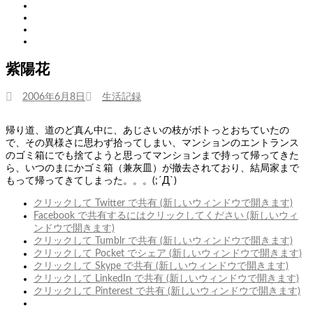
Twitter
Tumblr
Instagram
Youtube
紫陽花
投
カ
2006年6月8日
生活記録
稿
テ
日:
ゴ
帰り道、道のど真ん中に、あじさいの枝がボトっとおちていたの
リ
で、その異様さに思わず拾ってしまい、マンションのエントランス
ー
のゴミ箱にでも捨てようと思ってマンションまで持って帰ってきた
ら、いつのまにかゴミ箱（兼灰皿）が撤去されており、結局家まで
もって帰ってきてしまった。。。(;´Д`)
クリックして Twitter で共有 (新しいウィンドウで開きます)
Facebook で共有するにはクリックしてください (新しいウィ
ンドウで開きます)
クリックして Tumblr で共有 (新しいウィンドウで開きます)
クリックして Pocket でシェア (新しいウィンドウで開きます)
クリックして Skype で共有 (新しいウィンドウで開きます)
クリックして LinkedIn で共有 (新しいウィンドウで開きます)
クリックして Pinterest で共有 (新しいウィンドウで開きます)