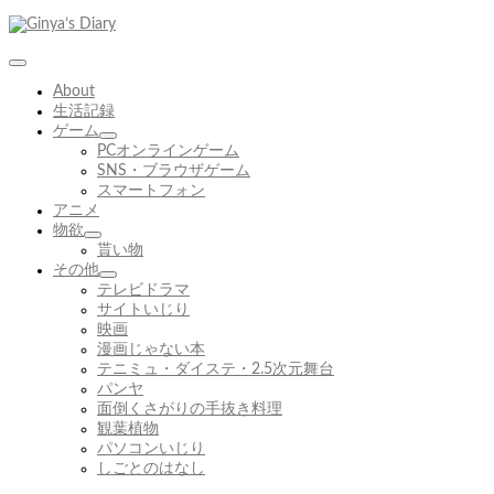
コ
ン
テ
ン
About
ツ
生活記録
へ
ゲーム
ス
サ
PCオンラインゲーム
キ
ブ
SNS・ブラウザゲーム
ッ
メ
スマートフォン
プ
ニ
アニメ
ュ
物欲
サ
ー
貰い物
ブ
を
その他
メ
展
サ
テレビドラマ
ニ
開
ブ
サイトいじり
ュ
メ
映画
ー
ニ
漫画じゃない本
を
ュ
テニミュ・ダイステ・2.5次元舞台
展
ー
パンヤ
開
を
面倒くさがりの手抜き料理
展
観葉植物
開
パソコンいじり
しごとのはなし