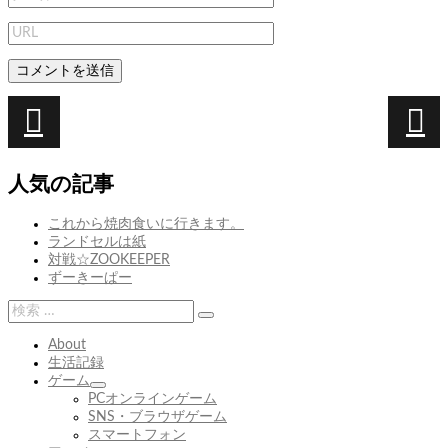
投
稿
次
Chanko
前
次
前
お
ナ
の
の
う
人気の記事
ビ
投
投
ち
稿:
稿:
ね
ゲ
これから焼肉食いに行きます。
い
ランドセルは紙
ー
る
対戦☆ZOOKEEPER
シ
ずーきーぱー
ョ
検
検
索:
ン
索
About
生活記録
ゲーム
サ
PCオンラインゲーム
ブ
SNS・ブラウザゲーム
メ
スマートフォン
ニ