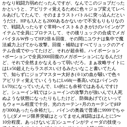
かなり戦闘力弱めだったんですが、なんでこのジョブだった
かというと、アビリティ覚えるために色々ジョブ変えてレベ
ルあげしてたんで、そのままラストバトルに突っ込んだとい
うだけ。HPも3人とも2000あるかないかで不安もりもりなの
で、戦闘入ったらすぐ常時へイスト＆さきがけのパインがア
イテムで全員にプロテスして、その後リュックの合成でメガ
バイタルW作ってHP2倍＆回復、その間にユウナは集中で魔
法威力上げてから攻撃。回復・補助はすべてリュックのアイ
テム合成でやってたけど、それが超余裕。ハイポーション
+ポーションで全員2000回復のメガポーションになるんだけ
ど、それで全然まかなえるって弱いだろ。まぁ攻略サイトに
はLv50超えたらラスボスいけるみたいなこと書いてたん
で、知らずにジョブマスター大好き(※1)の血が騒いで色々
アビリティ覚えていくうちにLv68(一番高いのはパインの
Lv70)になっていたんで、Lv的にも余裕ではあるんですけ
ど。シューイン戦ではシューインの攻撃力が強いんで1人死
ぬような状態になったりもしたけど、防御あげて(といって
もウォール程度で十分。光のカーテン+月のカーテンで)HP
が3000あったら余裕だし、パインの奥義で普通に9999でちゃ
うし(ダメージ限界突破はとってません)戦闘はほんとに5〜
10分程度。あっけない(;´Д`)シューインがティーダの技使っ