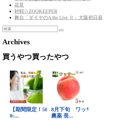
花見
対戦☆ZOOKEEPER
舞台「ダイヤのA the Live Ⅱ」大阪初日昼
検
検
索:
索
Archives
買うやつ買ったやつ