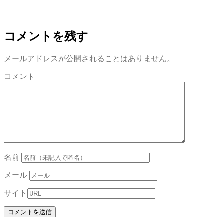
(新
ッ
(新
ア
(新
(新
(新
し
ク
し
(新
し
し
し
い
し
い
し
い
い
い
ウ
て
ウ
い
ウ
ウ
ウ
ィ
く
ィ
ウ
ィ
ィ
ィ
ン
だ
ン
ィ
ン
ン
ン
コメントを残す
ド
さ
ド
ン
ド
ド
ド
ウ
い
ウ
ド
ウ
ウ
ウ
で
(新
で
ウ
で
で
で
開
し
開
で
開
開
開
メールアドレスが公開されることはありません。
き
い
き
開
き
き
き
ま
ウ
ま
き
ま
ま
ま
す)
ィ
す)
ま
す)
す)
す)
コメント
ン
す)
ド
ウ
で
開
き
ま
す)
名前
メール
サイト