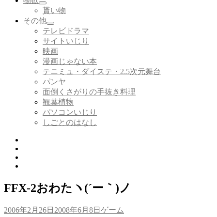
物欲
サ
を
貰い物
ブ
展
その他
メ
開
サ
テレビドラマ
ニ
ブ
サイトいじり
ュ
メ
ー
映画
ニ
を
漫画じゃない本
ュ
展
ー
テニミュ・ダイステ・2.5次元舞台
開
を
パンヤ
展
面倒くさがりの手抜き料理
開
観葉植物
パソコンいじり
しごとのはなし
Twitter
Tumblr
Instagram
Youtube
FFX-2おわたヽ(´ー｀)ノ
投
カ
2006年2月26日
2008年6月8日
ゲーム