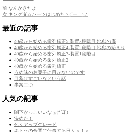
前
前
なんかきたよー
投
の
次
次
キングダムハーツはじめたヽ(´ー｀)ノ
稿
投
の
稿:
投
最近の記事
ナ
稿:
ビ
40歳から始める歯列矯正5-装置3段階目 地獄の底
ゲ
40歳から始める歯列矯正4-装置2段階目 地獄の始まり
40歳から始める歯列矯正3-装置1段階目
ー
40歳から始める歯列矯正2
シ
40歳から始める歯列矯正
うめ味のお菓子に目がないのです
ョ
目薬はすごいなという話
ン
事案二つ
人気の記事
閣下かっこいいなぁ(*´Д`)
決めた！
色々アップグレード
ネトゲの合間に仕事する日々＜１＞