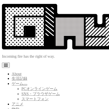
コ
ン
テ
ン
ツ
へ
ス
キ
ッ
プ
Incoming fire has the right of way.
About
生活記録
ゲーム
サ
PCオンラインゲーム
ブ
SNS・ブラウザゲーム
メ
スマートフォン
ニ
アニメ
ュ
ー