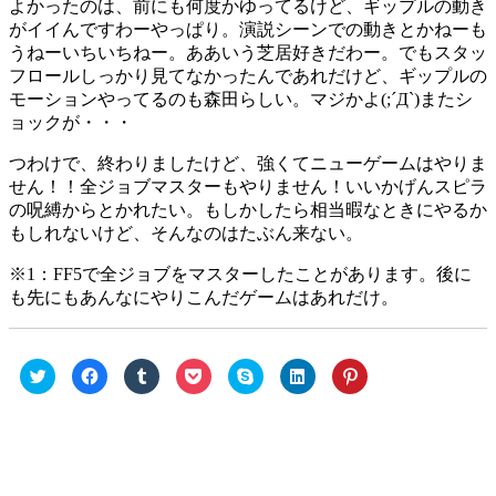
よかったのは、前にも何度かゆってるけど、ギップルの動き
がイイんですわーやっぱり。演説シーンでの動きとかねーも
うねーいちいちねー。ああいう芝居好きだわー。でもスタッ
フロールしっかり見てなかったんであれだけど、ギップルの
モーションやってるのも森田らしい。マジかよ(;´Д`)またシ
ョックが・・・
つわけで、終わりましたけど、強くてニューゲームはやりま
せん！！全ジョブマスターもやりません！いいかげんスピラ
の呪縛からとかれたい。もしかしたら相当暇なときにやるか
もしれないけど、そんなのはたぶん来ない。
※1：FF5で全ジョブをマスターしたことがあります。後に
も先にもあんなにやりこんだゲームはあれだけ。
ク
Facebook
ク
ク
ク
ク
ク
リ
で
リ
リ
リ
リ
リ
ッ
共
ッ
ッ
ッ
ッ
ッ
ク
有
ク
ク
ク
ク
ク
し
す
し
し
し
し
し
て
る
て
て
て
て
て
Twitter
に
Tumblr
Pocket
Skype
LinkedIn
Pinterest
で
は
で
で
で
で
で
共
ク
共
シ
共
共
共
有
リ
有
ェ
有
有
有