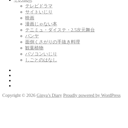
メ
開
サ
テレビドラマ
ニ
ブ
サイトいじり
ュ
メ
ー
映画
ニ
を
漫画じゃない本
ュ
展
ー
テニミュ・ダイステ・2.5次元舞台
開
を
パンヤ
展
面倒くさがりの手抜き料理
開
観葉植物
パソコンいじり
しごとのはなし
Twitter
Tumblr
Instagram
Youtube
Copyright © 2026
Ginya’s Diary
Proudly powered by WordPress