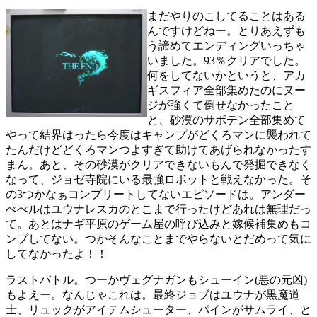
稿
テ
まだやりのこしてることはある
日:
ゴ
んですけどねー。とりあえずも
リ
う諦めてエンディングいっちゃ
ー
いました。93％クリアでした。
何をしてないかというと、アカ
ギスフィア全部集めたのにヌー
ジが強くて倒せなかったこと
と、砂漠のサボテン全部集めて
やって結界はったら今度はキャンプがどくろマンに襲われて
たんだけどどくろマンつよすぎて助けてあげられなかったす
まん。あと、その砂漠がクリアできないもんで発掘できなく
なって、ジョゼ寺院にいる最強ロボットと戦えなかった。そ
の3つかなぁコンプリートしてないエピソードは。アンダー
べべルはユウナレスカのとこまで行ったけどあれは無理だっ
て。あとはナギ平原のゲーム屋の呼び込みと嫁候補集めもコ
ンプしてない。つかそんなことまでやらないとだめって気に
してなかったよ！！
ラストバトル。つーかヴェグナガンもシューイン(悪の元凶)
もよえー。なんじゃこれは。最終ジョブはユウナが黒魔道
士、リュックがアイテムシューター、パインがサムライ、と