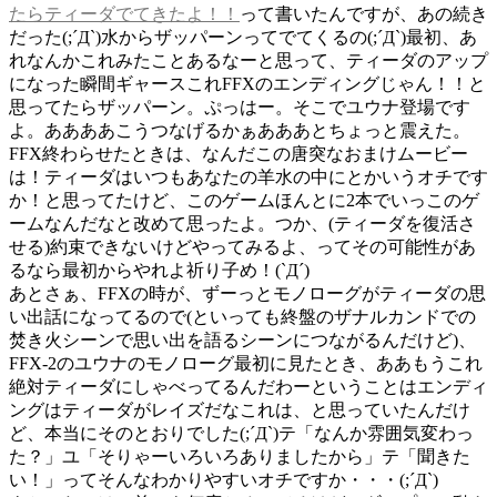
たらティーダでてきたよ！！
って書いたんですが、あの続き
だった(;´Д`)水からザッパーンってでてくるの(;´Д`)最初、あ
れなんかこれみたことあるなーと思って、ティーダのアップ
になった瞬間ギャースこれFFXのエンディングじゃん！！と
思ってたらザッパーン。ぷっはー。そこでユウナ登場です
よ。ああああこうつなげるかぁあああとちょっと震えた。
FFX終わらせたときは、なんだこの唐突なおまけムービー
は！ティーダはいつもあなたの羊水の中にとかいうオチです
か！と思ってたけど、このゲームほんとに2本でいっこのゲ
ームなんだなと改めて思ったよ。つか、(ティーダを復活さ
せる)約束できないけどやってみるよ、ってその可能性があ
るなら最初からやれよ祈り子め！(`Д´)
あとさぁ、FFXの時が、ずーっとモノローグがティーダの思
い出話になってるので(といっても終盤のザナルカンドでの
焚き火シーンで思い出を語るシーンにつながるんだけど)、
FFX-2のユウナのモノローグ最初に見たとき、ああもうこれ
絶対ティーダにしゃべってるんだわーということはエンディ
ングはティーダがレイズだなこれは、と思っていたんだけ
ど、本当にそのとおりでした(;´Д`)テ「なんか雰囲気変わっ
た？」ユ「そりゃーいろいろありましたから」テ「聞きた
い！」ってそんなわかりやすいオチですか・・・(;´Д`)