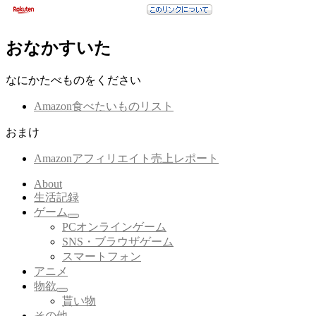
おなかすいた
なにかたべものをください
Amazon食べたいものリスト
おまけ
Amazonアフィリエイト売上レポート
About
生活記録
ゲーム
サ
PCオンラインゲーム
ブ
SNS・ブラウザゲーム
メ
スマートフォン
ニ
アニメ
ュ
ー
物欲
サ
を
貰い物
ブ
展
その他