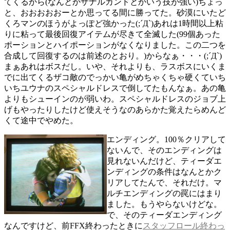
てくるから(なんとかザナルカンドとかいう技が強い)ちょっ
と、おおおおおーとか思ってる間に勝ってた。砂漠にいたど
くろマンのほうがよっぽど強かった(;´Д`)あれは1時間以上粘
りに粘って最後回復アイテムが尽きて全滅した(99個あった
ポーションとハイポーションがなくなりました。この二つを
合成して回復するのは前述のとおり。)からなぁ・・・(;´Д`)
まぁあれはボスだし。いや、それよりも、ラスボスにいくま
でに出てくるザコ敵のでっかい亀がめちゃくちゃ硬くていち
いちユウナのスペシャルドレスで倒してたもんなぁ。あの亀
よりもシューインのが弱いわ。スペシャルドレスのジョブ上
げもやったりしたけど使えそうなのあらかた覚えたらめんど
くて途中でやめた。
エンディング。100％クリアして
ないんで、そのエンディングは
見れないんだけど、ティーダエ
ンディングの条件はなんとかク
リアしてたんで、それだけ。マ
ルチエンディングの罠にはまり
ました。もうやらないけどな。
で、そのティーダエンディング
なんですけど、前FFX終わったときに
スタッフロール終わっ