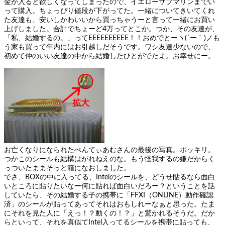
金が入ると欲しくなってしまったので、イエローサブマリンまでい
って購入。ちょっぴり値段が下がってた。一緒についてきいてくれ
た友達も、安いしかわいいから買っちゃうーと言って一緒にお買い
上げしました。合計でちょーど4万ってとこか。つか、その友達が、
「私、結婚するの。」ってEEEEEEEEEE！！おめでとーヽ(´ー｀)ノも
う家も買って年内にはお引越しだそうです。ワシ友達少ないので、
初めて仲のいい友達の中から結婚したひとがでたよ。お幸せにー。
お亡くなりになられたぺんてぃあむさんの最後の写真。ポッキリ。
つかこのシールも結構はがれねえのな。もう怪我するの嫌だからく
っついたままそっと箱になおしました。
でさ、BOXの中に入ってる、Intelのシールを、どうせ貼るなら面白
いところに貼りたいなー何に貼れば面白いだろー？ということを話
していたら、その結婚する子の携帯に「FFXI（ONLINE）動作確認
済」のシールが貼ってあってそれはおもしれーなぁと思った。たま
にそれを見た人に「えっ！？動くの！？」と驚かれるそうだ。だか
らといって、それを真似てIntel入ってるシールを携帯に貼っても、