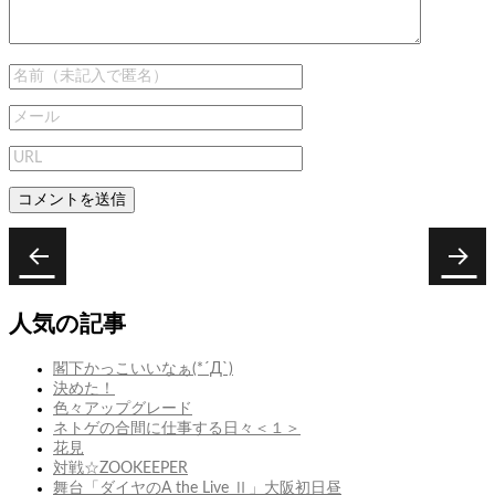
投
稿
次
前
次
ぱ
前
ぱ
ナ
の
の
そ
そ
人気の記事
ビ
投
投
こ
こ
稿:
稿:
ん
ん
ゲ
閣下かっこいいなぁ(*´Д`)
再
再
決めた！
ー
生
生
色々アップグレード
計
計
シ
ネトゲの合間に仕事する日々＜１＞
画・
画
花見
ョ
最
４
対戦☆ZOOKEEPER
終
ン
舞台「ダイヤのA the Live Ⅱ」大阪初日昼