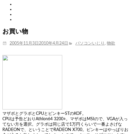
Twitter
Tumblr
Instagram
Youtube
お買い物
投
カ
2005年11月3日
2010年4月24日
パソコンいじり
,
物欲
稿
テ
日:
ゴ
リ
ー
マザボとグラボとCPUとピンキーSTのKOF。
CPUは予告どおりAthlon64 3200+。マザボはMSIので、VGAが入っ
てない方を選択。グラボは同じ店で1万円くらいで一番よさげな
RADEONで、ということでRADEON X700。ピンキーはやっぱりお