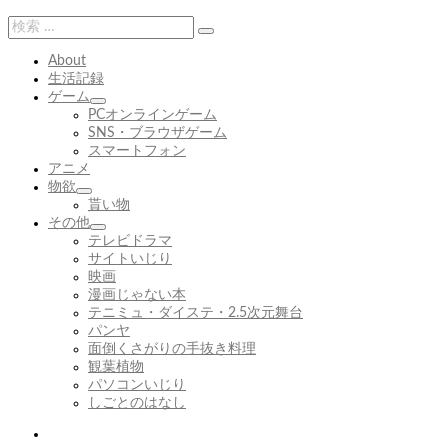
章
検
検
索:
索
About
生活記録
ゲーム
サ
PCオンラインゲーム
ブ
SNS・ブラウザゲーム
メ
スマートフォン
ニ
アニメ
ュ
物欲
サ
ー
貰い物
ブ
を
その他
メ
展
サ
テレビドラマ
ニ
開
ブ
サイトいじり
ュ
メ
映画
ー
ニ
漫画じゃない本
を
ュ
テニミュ・ダイステ・2.5次元舞台
展
ー
パンヤ
開
を
面倒くさがりの手抜き料理
展
観葉植物
開
パソコンいじり
しごとのはなし
Twitter