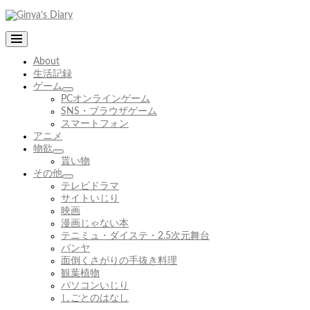
コ
ン
テ
ン
About
ツ
生活記録
へ
ゲーム
ス
サ
PCオンラインゲーム
キ
ブ
SNS・ブラウザゲーム
ッ
メ
スマートフォン
プ
ニ
アニメ
ュ
物欲
サ
ー
貰い物
ブ
を
その他
メ
展
サ
テレビドラマ
ニ
開
ブ
サイトいじり
ュ
メ
映画
ー
ニ
漫画じゃない本
を
ュ
テニミュ・ダイステ・2.5次元舞台
展
ー
パンヤ
開
を
面倒くさがりの手抜き料理
展
観葉植物
開
パソコンいじり
しごとのはなし