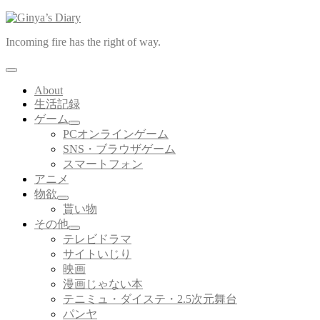
コ
ン
Incoming fire has the right of way.
テ
ン
ツ
About
へ
生活記録
ス
ゲーム
キ
サ
PCオンラインゲーム
ッ
ブ
SNS・ブラウザゲーム
プ
メ
スマートフォン
ニ
アニメ
ュ
ー
物欲
サ
を
貰い物
ブ
展
その他
メ
開
サ
テレビドラマ
ニ
ブ
サイトいじり
ュ
メ
ー
映画
ニ
を
漫画じゃない本
ュ
展
ー
テニミュ・ダイステ・2.5次元舞台
開
を
パンヤ