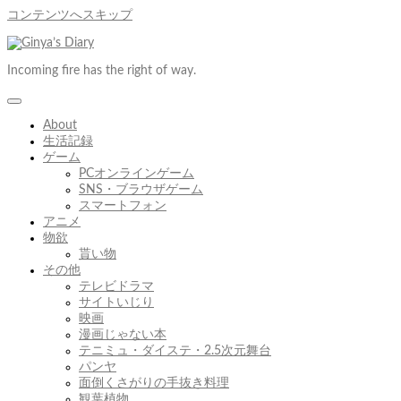
コンテンツへスキップ
Incoming fire has the right of way.
About
生活記録
ゲーム
PCオンラインゲーム
SNS・ブラウザゲーム
スマートフォン
アニメ
物欲
貰い物
その他
テレビドラマ
サイトいじり
映画
漫画じゃない本
テニミュ・ダイステ・2.5次元舞台
パンヤ
面倒くさがりの手抜き料理
観葉植物