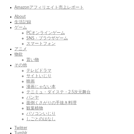
Amazonアフィリエイト売上レポート
About
生活記録
ゲーム
PCオンラインゲーム
SNS・ブラウザゲーム
スマートフォン
アニメ
物欲
貰い物
その他
テレビドラマ
サイトいじり
映画
漫画じゃない本
テニミュ・ダイステ・2.5次元舞台
パンヤ
面倒くさがりの手抜き料理
観葉植物
パソコンいじり
しごとのはなし
Twitter
Tumblr