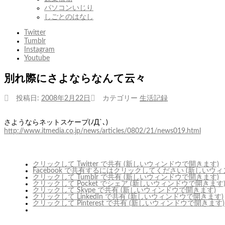
パソコンいじり
しごとのはなし
Twitter
Tumblr
Instagram
Youtube
別れ際にさよならなんて云々
投稿日:
2008年2月22日
カテゴリー
生活記録
さようならネットスケープ(ﾉД`､)
http://www.itmedia.co.jp/news/articles/0802/21/news019.html
クリックして Twitter で共有 (新しいウィンドウで開きます)
Facebook で共有するにはクリックしてください (新しいウ
クリックして Tumblr で共有 (新しいウィンドウで開きます)
クリックして Pocket でシェア (新しいウィンドウで開きます
クリックして Skype で共有 (新しいウィンドウで開きます)
クリックして LinkedIn で共有 (新しいウィンドウで開きます)
クリックして Pinterest で共有 (新しいウィンドウで開きます)