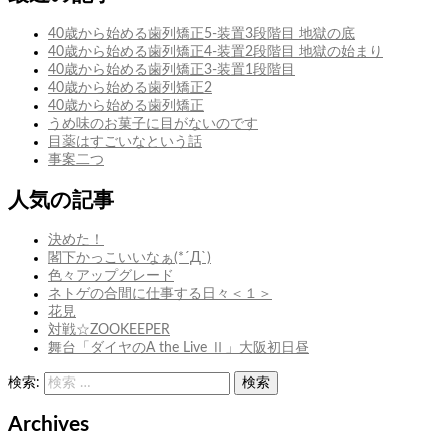
を
転
40歳から始める歯列矯正5-装置3段階目 地獄の底
が
40歳から始める歯列矯正4-装置2段階目 地獄の始まり
し
40歳から始める歯列矯正3-装置1段階目
ま
40歳から始める歯列矯正2
く
40歳から始める歯列矯正
る
うめ味のお菓子に目がないのです
目薬はすごいなという話
事案二つ
人気の記事
決めた！
閣下かっこいいなぁ(*´Д`)
色々アップグレード
ネトゲの合間に仕事する日々＜１＞
花見
対戦☆ZOOKEEPER
舞台「ダイヤのA the Live Ⅱ」大阪初日昼
検索:
検索
Archives