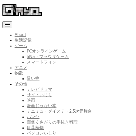
コ
ン
テ
ン
ツ
へ
About
ス
生活記録
キ
ゲーム
ッ
PCオンラインゲーム
プ
SNS・ブラウザゲーム
スマートフォン
アニメ
物欲
貰い物
その他
テレビドラマ
サイトいじり
映画
漫画じゃない本
テニミュ・ダイステ・2.5次元舞台
パンヤ
面倒くさがりの手抜き料理
観葉植物
パソコンいじり