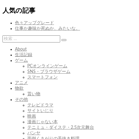
次
前
次
本
前
別
ナ
の
の
屋
れ
人気の記事
ビ
投
投
が
際
稿:
稿:
ど
に
ゲ
色々アップグレード
う
さ
仕事か趣味か死ぬか、みたいな。
ー
と
よ
か
な
検
シ
ら
検
索:
ョ
な
索
About
ん
生活記録
ン
て
ゲーム
云々
PCオンラインゲーム
SNS・ブラウザゲーム
スマートフォン
アニメ
物欲
貰い物
その他
テレビドラマ
サイトいじり
映画
漫画じゃない本
テニミュ・ダイステ・2.5次元舞台
パンヤ
面倒くさがりの手抜き料理