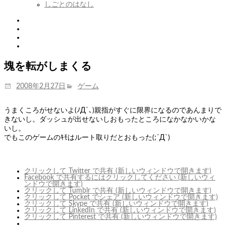
しごとのはなし
Twitter
Tumblr
Instagram
Youtube
塊を転がしまくる
投
カ
2008年2月27日
ゲーム
稿
テ
日:
ゴ
うまくころがせないよ(ﾉД`､)親指がすぐに限界になるのであんまりで
リ
きないし。ダッシュが出せないしおもったところになかなかいかな
ー
いし。
でもこのゲームのｷﾓはルート取りだとおもった(;´Д`)
クリックして Twitter で共有 (新しいウィンドウで開きます)
Facebook で共有するにはクリックしてください (新しいウィ
ンドウで開きます)
クリックして Tumblr で共有 (新しいウィンドウで開きます)
クリックして Pocket でシェア (新しいウィンドウで開きます)
クリックして Skype で共有 (新しいウィンドウで開きます)
クリックして LinkedIn で共有 (新しいウィンドウで開きます)
クリックして Pinterest で共有 (新しいウィンドウで開きます)