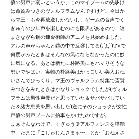
優の男声に弱いというか、このマイブームの先駆け
は斎賀みつきのヴォルフラムなんですけど。今日か
らマ王！も今再放送しかないし、ゲームの音声でく
ぎゅうの少年声を楽しむのにも限界があるので、遅
まきながら鋼の錬金術師のアニメを見始めました。
アルの声がちゃんと鎧の中で反響してる(;´Д`)TVで
何度かみたときはそんなの気にならなかったのに妙
に気になる。あとは新たに朴路美にもハマりそうな
勢いでやばい。実物の朴路美はかっこいい美人おね
いさんでびっくり。マ王のヴォルフラム特集で斎賀
みつきをみたときはかなりショックでしたが(ヴォル
フラムは男性声優だと思っていた＆サバサバしてい
た＆緒方恵美を思い出した)逆にそのショックが女性
声優の男声ブームに拍車をかけたのですが。
まぁそんなわけで、くぎゅう＠アルフォンスを堪能
中。たまに「ごしゅじんさまぁ〜」とか「おねえさ