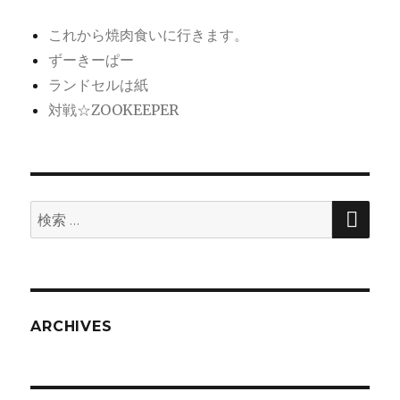
これから焼肉食いに行きます。
ずーきーぱー
ランドセルは紙
対戦☆ZOOKEEPER
検
検
索
索:
ARCHIVES