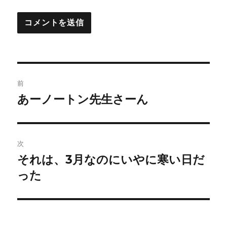
投
前
稿
あーノートン先生さーん
前
の
ナ
投
ビ
稿:
次
ゲ
それは、3月なのにいやに寒い日だ
次
の
った
ー
投
シ
稿:
ョ