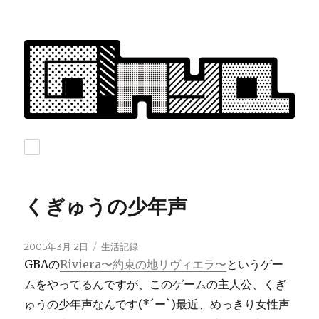
くぎゅうの少年声
投
カ
2005年3月12日
生活記録
稿
テ
GBAの
Riviera〜約束の地リヴィエラ〜
というゲー
日:
ゴ
ムをやってるんですが、このゲームの主人公、くぎ
リ
ゅうの少年声なんです(*´ー`)最近、めっきり女性声
ー