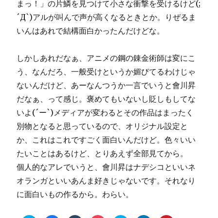
まっ！」の片鱗を見つけて小さな衝撃を受けるけど(;
´Д`)アルが叫んで声が高くなるときとか。りぜるま
いんはあれで結構面白かったんだけどな。
しかしあれだなぁ、アニメの鋼の錬金術師は変にこ
う、なんだろ、一般受けというか媚びてるわけじゃ
ないんだけど、あーなんつうか一言でいうと會川昇
だなぁ、って感じ。褒めてもいないし貶しもしてな
いよ(´ー`)メディアが変わるとその作品はまったく
別物となると思っているので、オリジナル設定と
か、これはこれですごく面白いんだけど。色々いい
たいことはあるけど、とりあえず全部見てから。
個人的なアレでいうと、會川昇はナデシコといいネ
オランガといいあんま好きじゃないです。それなり
に面白いもの作るから。わらい。