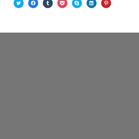
ク
F
ク
ク
ク
ク
ク
リ
a
リ
リ
リ
リ
リ
ッ
c
ッ
ッ
ッ
ッ
ッ
ク
e
ク
ク
ク
ク
ク
し
b
し
し
し
し
し
て
o
て
て
て
て
て
T
o
T
P
S
L
P
w
k
u
o
k
i
i
i
で
m
c
y
n
n
t
共
b
k
p
k
t
t
有
l
e
e
e
e
e
す
r
t
で
d
r
r
る
で
で
共
I
e
で
に
共
シ
有
n
s
共
は
有
ェ
(
で
t
有
ク
(
ア
新
共
で
(
リ
新
(
し
有
共
新
ッ
し
新
い
(
有
し
ク
い
し
ウ
新
(
い
し
ウ
い
ィ
し
新
ウ
て
ィ
ウ
ン
い
し
ィ
く
ン
ィ
ド
ウ
い
ン
だ
ド
ン
ウ
ィ
ウ
ド
さ
ウ
ド
で
ン
ィ
ウ
い
で
ウ
開
ド
ン
で
(
開
で
き
ウ
ド
開
新
き
開
ま
で
ウ
き
し
ま
き
す
開
で
ま
い
す
ま
)
き
開
す
ウ
)
す
ま
き
)
ィ
)
す
ま
ン
)
す
ド
)
ウ
で
開
き