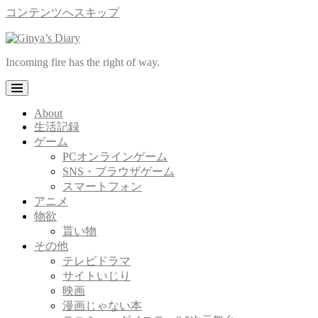
コンテンツへスキップ
Incoming fire has the right of way.
About
生活記録
ゲーム
PCオンラインゲーム
SNS・ブラウザゲーム
スマートフォン
アニメ
物欲
貰い物
その他
テレビドラマ
サイトいじり
映画
漫画じゃない本