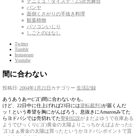
テニミュ・ダイステ・2.5次元舞台
パンヤ
面倒くさがりの手抜き料理
観葉植物
パソコンいじり
しごとのはなし
Twitter
Tumblr
Instagram
Youtube
間に合わない
投稿日:
2004年1月21日
カテゴリー
生活記録
あうあうあー(;´Д`)間に合わないかも。
けど、22日中に仕上げれば23日には
逆転裁判3
が届くんだ
ッ！という希望を胸にがんばろう。息抜きにAmazonみてた
らヨドバシでは売切れてた
聖剣伝説
がまだよゆうで在庫ある
ようでびっくり(;´Д`)黄金の太陽よりこっちかえばよかった(;
´Д`)まぁ黄金の太陽は買ったというかヨドバシポイントで貰