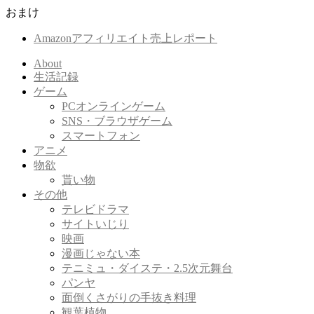
おまけ
Amazonアフィリエイト売上レポート
About
生活記録
ゲーム
PCオンラインゲーム
SNS・ブラウザゲーム
スマートフォン
アニメ
物欲
貰い物
その他
テレビドラマ
サイトいじり
映画
漫画じゃない本
テニミュ・ダイステ・2.5次元舞台
パンヤ
面倒くさがりの手抜き料理
観葉植物