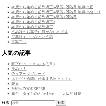
40歳から始める歯列矯正5-装置3段階目 地獄の底
40歳から始める歯列矯正4-装置2段階目 地獄の始まり
40歳から始める歯列矯正3-装置1段階目
40歳から始める歯列矯正2
40歳から始める歯列矯正
うめ味のお菓子に目がないのです
目薬はすごいなという話
事案二つ
人気の記事
閣下かっこいいなぁ(*´Д`)
決めた！
色々アップグレード
ネトゲの合間に仕事する日々＜１＞
花見
対戦☆ZOOKEEPER
舞台「ダイヤのA the Live Ⅱ」大阪初日昼
検索:
検索