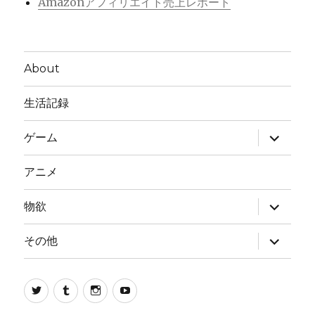
Amazonアフィリエイト売上レポート
About
生活記録
サ
ゲーム
ブ
メ
ニ
アニメ
ュ
ー
を
サ
物欲
展
ブ
開
メ
ニ
サ
その他
ュ
ブ
ー
メ
を
ニ
展
ュ
Twitter
Tumblr
Instagram
Youtube
開
ー
を