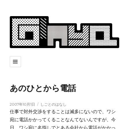
あのひとから電話
投
カ
2007年10月1日
しごとのはなし
稿
テ
仕事で対外交渉をすることは滅多にないので、ワシ
日:
ゴ
宛に電話かかってくることなんてないんですが、今
リ
日、ワシ宛に名指しでとある会社から電話がかかっ
ー