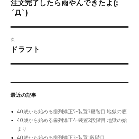
稿
注文完了したら雨やんできたよ(;
前
の
´Д`)
ナ
投
ビ
稿:
ゲ
次
ドラフト
次
ー
の
シ
投
稿:
ョ
ン
最近の記事
40歳から始める歯列矯正5-装置3段階目 地獄の底
40歳から始める歯列矯正4-装置2段階目 地獄の始
まり
40歳から始める歯列矯正3-装置1段階目