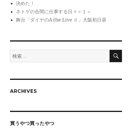
決めた！
ネトゲの合間に仕事する日々＜１＞
舞台「ダイヤのA the Live Ⅱ」大阪初日昼
検
検
索
索:
ARCHIVES
買うやつ買ったやつ