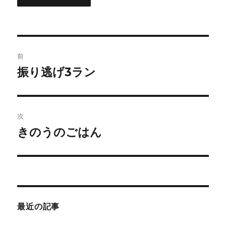
投
前
稿
振り逃げ3ラン
前
の
ナ
投
ビ
稿:
次
ゲ
きのうのごはん
次
の
ー
投
シ
稿:
ョ
最近の記事
ン