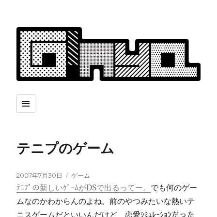
テニプのゲーム
投
カ
2007年7月30日
ゲーム
稿
テ
ﾃﾆﾌﾟの新しいｹﾞｰﾑがDSで出るってー。
でも何のゲー
日:
ゴ
ムなのかわからんのよね。前のやつみたいな熱いテ
リ
ニスゲームだといいんだけど、恋愛ｼﾐｭﾚｰｼｮﾝだった
ー