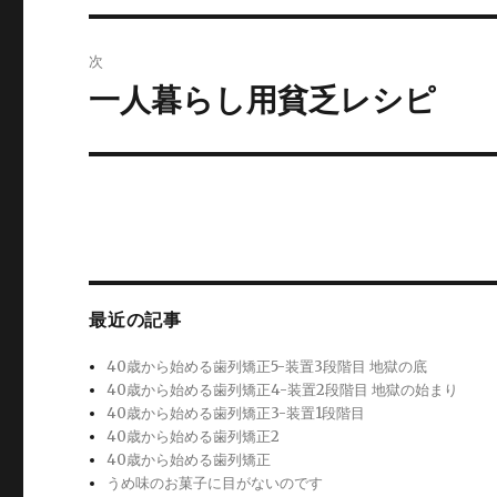
投
ビ
稿:
次
ゲ
一人暮らし用貧乏レシピ
次
の
ー
投
シ
稿:
ョ
ン
最近の記事
40歳から始める歯列矯正5-装置3段階目 地獄の底
40歳から始める歯列矯正4-装置2段階目 地獄の始まり
40歳から始める歯列矯正3-装置1段階目
40歳から始める歯列矯正2
40歳から始める歯列矯正
うめ味のお菓子に目がないのです