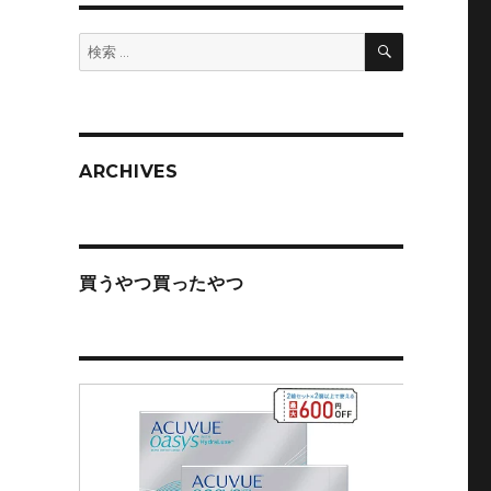
検
検
索
索:
ARCHIVES
買うやつ買ったやつ