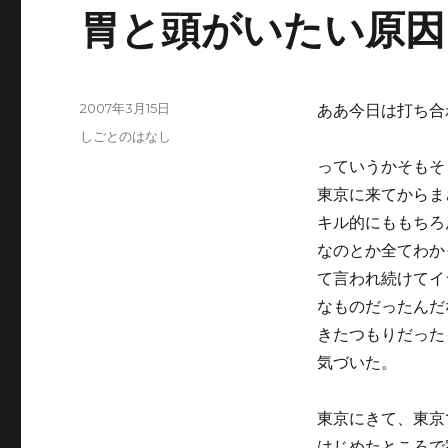
胃と頭がいたい原因
投
2007年3月15日
ああ今日は打ち合
稿
カ
しごとのはなし
日:
テ
っていうかそもそ
ゴ
東京に来てからま
リ
ー
キル的にももちろ
なのとか全てわか
て言われ続けてイ
なものだったんだ
きたつもりだった
気づいた。
東京にきて、東京
はじめたところで