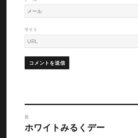
サイト
投
前
稿
ホワイトみるくデー
前
の
ナ