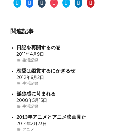
ク
F
ク
ク
ク
ク
ク
リ
a
リ
リ
リ
リ
リ
ッ
c
ッ
ッ
ッ
ッ
ッ
ク
e
ク
ク
ク
ク
ク
し
b
し
し
し
し
し
て
o
て
て
て
て
て
T
o
T
P
S
L
P
w
k
u
o
k
i
i
i
で
m
c
y
n
n
関連記事
t
共
b
k
p
k
t
t
有
l
e
e
e
e
e
す
r
t
で
d
r
r
る
で
で
共
I
e
日記を再開するの巻
で
に
共
シ
有
n
s
共
は
有
ェ
(
で
t
2011年4月9日
有
ク
(
ア
新
共
で
(
リ
新
(
し
有
共
生活記録
新
ッ
し
新
い
(
有
し
ク
い
し
ウ
新
(
恋愛は鑑賞するにかぎるぜ
い
し
ウ
い
ィ
し
新
ウ
て
ィ
ウ
ン
い
し
2012年6月2日
ィ
く
ン
ィ
ド
ウ
い
ン
だ
ド
ン
ウ
ィ
ウ
生活記録
ド
さ
ウ
ド
で
ン
ィ
ウ
い
で
ウ
開
ド
ン
で
(
開
で
き
ウ
ド
孤独感に苛まれる
開
新
き
開
ま
で
ウ
2008年5月15日
き
し
ま
き
す
開
で
ま
い
す
ま
)
き
開
生活記録
す
ウ
)
す
ま
き
)
ィ
)
す
ま
ン
)
す
2013年アニメとアニメ映画見た
ド
)
ウ
2014年2月23日
で
開
アニメ
き