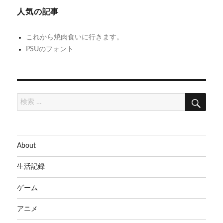
稿:
稿:
ダ
ダ
人気の記事
ー
ム
ム
シ
ハ
ハ
これから焼肉食いに行きます。
ー
ー
PSUのフォント
ョ
ツ
ツ
ン
2
2
の
お
検
検
索
セ
わ
索:
フ
たヽ
ィ
(´ー
ロ
｀)
About
ス
ノ
生活記録
ゲーム
アニメ