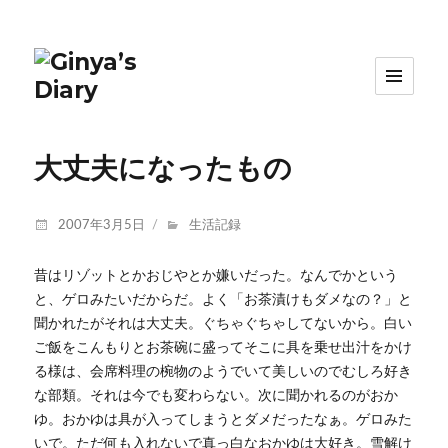
大丈夫になったもの
投
カ
2007年3月5日
生活記録
稿
テ
日:
ゴ
昔はリゾットとかおじやとか嫌いだった。なんでかという
リ
と、ゲロみたいだからだ。よく「お茶漬けもダメなの？」と
ー
聞かれたがそれは大丈夫。ぐちゃぐちゃしてないから。白い
ご飯をこんもりとお茶碗に盛ってそこに具を乗せ出汁をかけ
る様は、会席料理の椀物のようでいて美しいのでむしろ好き
な部類。それは今でも変わらない。次に聞かれるのがおか
ゆ。おかゆは具が入ってしまうとダメだったなぁ。ゲロみた
いで。ただ何も入れないで真っ白なおかゆは大好き。雪解け