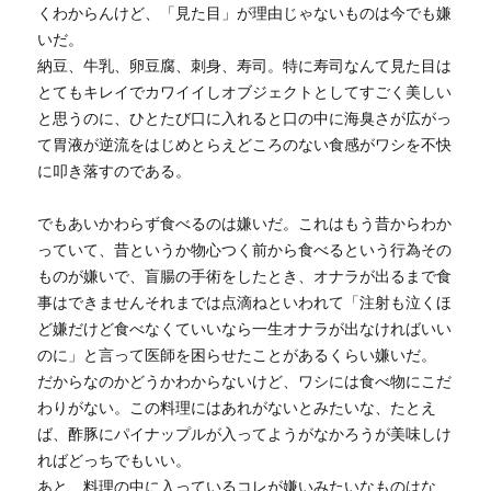
くわからんけど、「見た目」が理由じゃないものは今でも嫌
いだ。
納豆、牛乳、卵豆腐、刺身、寿司。特に寿司なんて見た目は
とてもキレイでカワイイしオブジェクトとしてすごく美しい
と思うのに、ひとたび口に入れると口の中に海臭さが広がっ
て胃液が逆流をはじめとらえどころのない食感がワシを不快
に叩き落すのである。
でもあいかわらず食べるのは嫌いだ。これはもう昔からわか
っていて、昔というか物心つく前から食べるという行為その
ものが嫌いで、盲腸の手術をしたとき、オナラが出るまで食
事はできませんそれまでは点滴ねといわれて「注射も泣くほ
ど嫌だけど食べなくていいなら一生オナラが出なければいい
のに」と言って医師を困らせたことがあるくらい嫌いだ。
だからなのかどうかわからないけど、ワシには食べ物にこだ
わりがない。この料理にはあれがないとみたいな、たとえ
ば、酢豚にパイナップルが入ってようがなかろうが美味しけ
ればどっちでもいい。
あと、料理の中に入っているコレが嫌いみたいなものはな