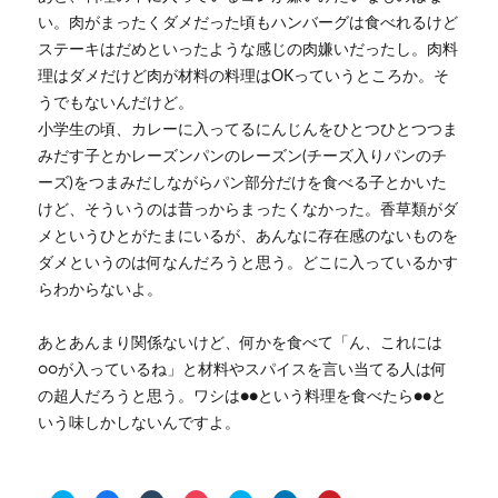
い。肉がまったくダメだった頃もハンバーグは食べれるけど
ステーキはだめといったような感じの肉嫌いだったし。肉料
理はダメだけど肉が材料の料理はOKっていうところか。そ
うでもないんだけど。
小学生の頃、カレーに入ってるにんじんをひとつひとつつま
みだす子とかレーズンパンのレーズン(チーズ入りパンのチ
ーズ)をつまみだしながらパン部分だけを食べる子とかいた
けど、そういうのは昔っからまったくなかった。香草類がダ
メというひとがたまにいるが、あんなに存在感のないものを
ダメというのは何なんだろうと思う。どこに入っているかす
らわからないよ。
あとあんまり関係ないけど、何かを食べて「ん、これには
○○が入っているね」と材料やスパイスを言い当てる人は何
の超人だろうと思う。ワシは●●という料理を食べたら●●と
いう味しかしないんですよ。