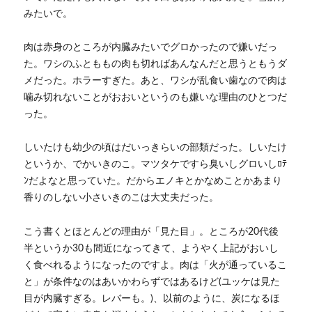
みたいで。
肉は赤身のところが内臓みたいでグロかったので嫌いだっ
た。ワシのふとももの肉も切ればあんなんだと思うともうダ
メだった。ホラーすぎた。あと、ワシが乱食い歯なので肉は
噛み切れないことがおおいというのも嫌いな理由のひとつだ
った。
しいたけも幼少の頃はだいっきらいの部類だった。しいたけ
というか、でかいきのこ。マツタケですら臭いしグロいしﾛﾃ
ﾝだよなと思っていた。だからエノキとかなめことかあまり
香りのしない小さいきのこは大丈夫だった。
こう書くとほとんどの理由が「見た目」。ところが20代後
半というか30も間近になってきて、ようやく上記がおいし
く食べれるようになったのですよ。肉は「火が通っているこ
と」が条件なのはあいかわらずではあるけど(ユッケは見た
目が内臓すぎる。レバーも。)、以前のように、炭になるほ