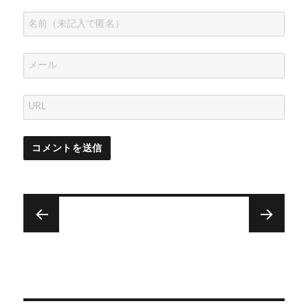
投
稿
次
前
ナ
キ
キ
次
前
の
ン
の
ン
ビ
投
投
グ
グ
ゲ