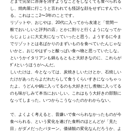
どまで完全に赤身を消すようなことをしなくても食べられる
し、焼肉屋に行こうと言われても怪訝な顔をせずにすんでい
る。これはここ2〜3年のことです。
リゾットや、おじやは、20代に入ってから友達と「世間一
般でおいしいと評判の店」とかに割りと行くようになってか
らじょじょに大丈夫になっていったと思う。ようするに今ま
でリゾットとは名ばかりのまずいものを食べていたんじゃな
いかと。おじやはずっと酸っぱい食べ物と思っていたしな。
というかイタリアンも鍋ももともと大好きなのに、これらが
ﾀﾞﾒというほうがへんだ。
しいたけは、今となっては、炭焼きしいたけとか、石焼しい
たけがあったらよだれたらして食うくらいすきになっちゃっ
たよ。うどんや鍋に入ってるのも大好きだし煮物に入ってる
のも味がしみて本当においしい。これはもう大好きの部類に
なってしまった。いつからこうなったのかわからない。
で、よくよく考えると、昔嫌いで食べられなかったものが今
食べられる、という変化を遂げた食料のほとんどが「見た
目」がダメだったパターン。価値観の変化なんだろうか、よ