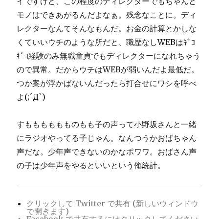
イですけど、この程度のディレクターでもちゃんと
モノはできあがるんだよなぁ。残念なことに。ディ
レクターなんてそんなもんだ。お金の計算とかしな
くていいウチのような所だと、職歴なしWEBはｷﾞｺ
ｷﾞｺ経験のみ無職童貞でもディレクターになれちゃう
ので異常。だからウチはWEBが弱いんだよ最低だ。
つか案が浮かばないんだったら打合せにワシを呼べ
よ(;´Д`)
すもももももものもも子の声って小野坂さんと一緒
にラジオやってる子じゃん。なんつうかおばちゃん
声だな。少年声できないのかなポワワ。おばさん声
の子は少年声をやるといいという俺統計。
クリックして Twitter で共有 (新しいウィンドウ
で開きます)
Facebook で共有するにはクリックしてください