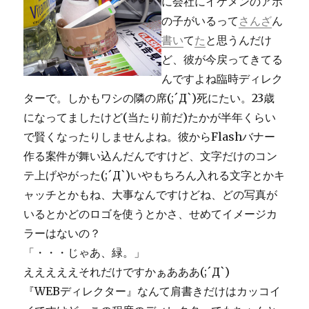
に会社にイケメンのアホ
リ
の子がいるって
さんざ
ん
ー
書い
て
た
と思うんだけ
ど、彼が今戻ってきてる
んですよね臨時ディレク
ターで。しかもワシの隣の席(;´Д`)死にたい。23歳
になってましたけど(当たり前だ)たかが半年くらい
で賢くなったりしませんよね。彼からFlashバナー
作る案件が舞い込んだんですけど、文字だけのコン
テ上げやがった(;´Д`)いやもちろん入れる文字とかキ
ャッチとかもね、大事なんですけどね、どの写真が
いるとかどのロゴを使うとかさ、せめてイメージカ
ラーはないの？
「・・・じゃあ、緑。」
えええええそれだけですかぁあああ(;´Д`)
『WEBディレクター』なんて肩書きだけはカッコイ