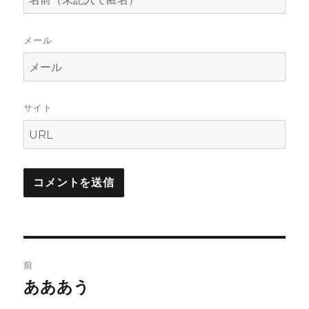
メール
サイト
投
前
稿
あああう
前
の