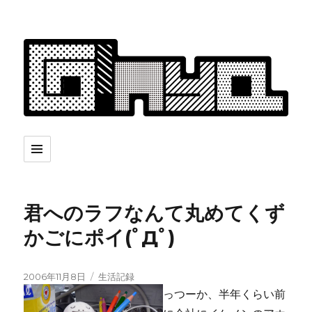
君へのラフなんて丸めてくず
かごにポイ(ﾟДﾟ)
投
カ
2006年11月8日
生活記録
稿
テ
っつーか、半年くらい前
日:
ゴ