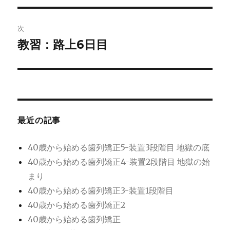
ナ
投
ビ
稿:
次
ゲ
教習：路上6日目
次
の
ー
投
シ
稿:
ョ
最近の記事
ン
40歳から始める歯列矯正5-装置3段階目 地獄の底
40歳から始める歯列矯正4-装置2段階目 地獄の始
まり
40歳から始める歯列矯正3-装置1段階目
40歳から始める歯列矯正2
40歳から始める歯列矯正