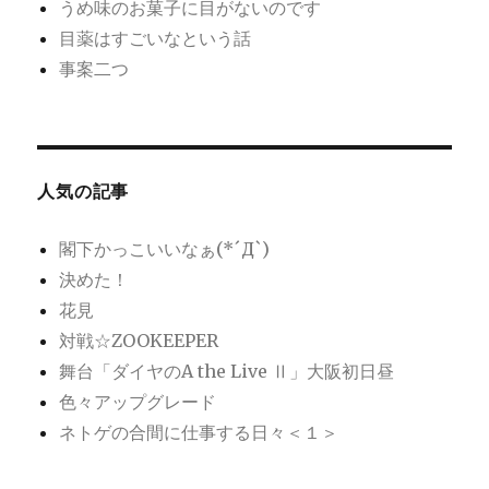
うめ味のお菓子に目がないのです
目薬はすごいなという話
事案二つ
人気の記事
閣下かっこいいなぁ(*´Д`)
決めた！
花見
対戦☆ZOOKEEPER
舞台「ダイヤのA the Live Ⅱ」大阪初日昼
色々アップグレード
ネトゲの合間に仕事する日々＜１＞