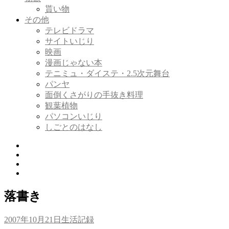
貰い物
その他
テレビドラマ
サイトいじり
映画
漫画じゃない本
テニミュ・ダイステ・2.5次元舞台
パンヤ
面倒くさがりの手抜き料理
観葉植物
パソコンいじり
しごとのはなし
Twitter
Tumblr
Instagram
Youtube
落書き
投
カ
2007年10月21日
生活記録