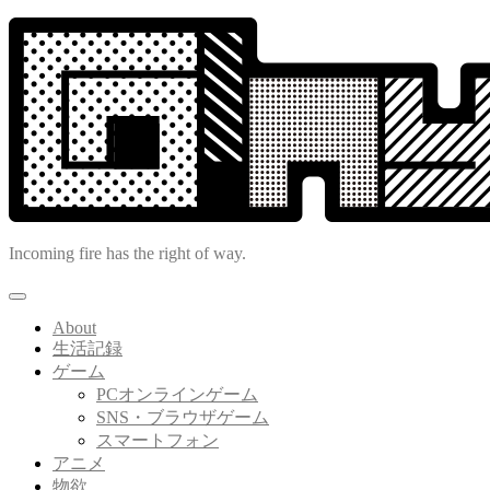
コ
ン
テ
ン
ツ
へ
ス
キ
ッ
プ
Incoming fire has the right of way.
About
生活記録
ゲーム
PCオンラインゲーム
SNS・ブラウザゲーム
スマートフォン
アニメ
物欲