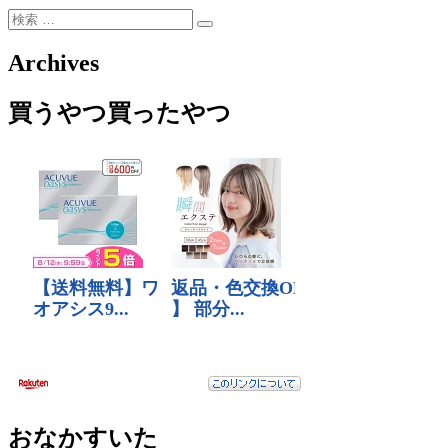
検
検
索:
索
Archives
買うやつ買ったやつ
おなかすいた