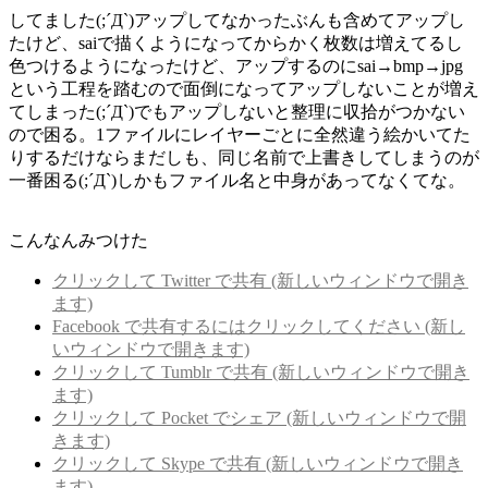
稿
テ
してました(;´Д`)アップしてなかったぶんも含めてアップし
日:
ゴ
たけど、saiで描くようになってからかく枚数は増えてるし
リ
色つけるようになったけど、アップするのにsai→bmp→jpg
ー
という工程を踏むので面倒になってアップしないことが増え
てしまった(;´Д`)でもアップしないと整理に収拾がつかない
ので困る。1ファイルにレイヤーごとに全然違う絵かいてた
りするだけならまだしも、同じ名前で上書きしてしまうのが
一番困る(;´Д`)しかもファイル名と中身があってなくてな。
こんなんみつけた
クリックして Twitter で共有 (新しいウィンドウで開き
ます)
Facebook で共有するにはクリックしてください (新し
いウィンドウで開きます)
クリックして Tumblr で共有 (新しいウィンドウで開き
ます)
クリックして Pocket でシェア (新しいウィンドウで開
きます)
クリックして Skype で共有 (新しいウィンドウで開き
ます)