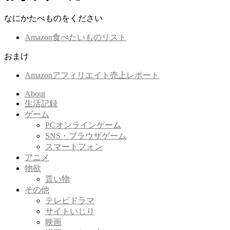
なにかたべものをください
Amazon食べたいものリスト
おまけ
Amazonアフィリエイト売上レポート
About
生活記録
ゲーム
PCオンラインゲーム
SNS・ブラウザゲーム
スマートフォン
アニメ
物欲
貰い物
その他
テレビドラマ
サイトいじり
映画