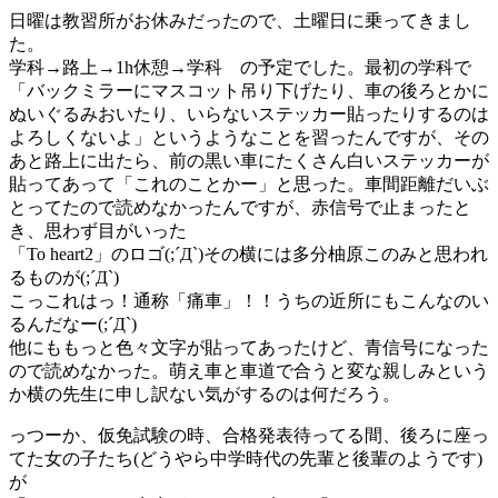
稿
テ
日曜は教習所がお休みだったので、土曜日に乗ってきまし
日:
ゴ
た。
リ
学科→路上→1h休憩→学科 の予定でした。最初の学科で
ー
「バックミラーにマスコット吊り下げたり、車の後ろとかに
ぬいぐるみおいたり、いらないステッカー貼ったりするのは
よろしくないよ」というようなことを習ったんですが、その
あと路上に出たら、前の黒い車にたくさん白いステッカーが
貼ってあって「これのことかー」と思った。車間距離だいぶ
とってたので読めなかったんですが、赤信号で止まったと
き、思わず目がいった
「To heart2」のロゴ(;´Д`)その横には多分柚原このみと思われ
るものが(;´Д`)
こっこれはっ！通称「痛車」！！うちの近所にもこんなのい
るんだなー(;´Д`)
他にももっと色々文字が貼ってあったけど、青信号になった
ので読めなかった。萌え車と車道で合うと変な親しみという
か横の先生に申し訳ない気がするのは何だろう。
っつーか、仮免試験の時、合格発表待ってる間、後ろに座っ
てた女の子たち(どうやら中学時代の先輩と後輩のようです)
が