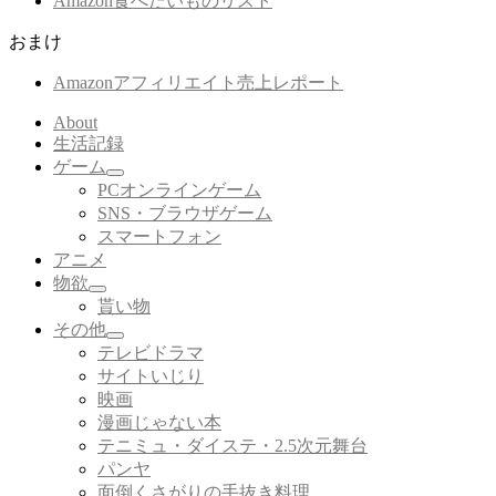
Amazon食べたいものリスト
おまけ
Amazonアフィリエイト売上レポート
About
生活記録
ゲーム
サ
PCオンラインゲーム
ブ
SNS・ブラウザゲーム
メ
スマートフォン
ニ
アニメ
ュ
ー
物欲
サ
を
貰い物
ブ
展
その他
メ
開
サ
テレビドラマ
ニ
ブ
サイトいじり
ュ
メ
ー
映画
ニ
を
漫画じゃない本
ュ
展
ー
テニミュ・ダイステ・2.5次元舞台
開
を
パンヤ
展
面倒くさがりの手抜き料理