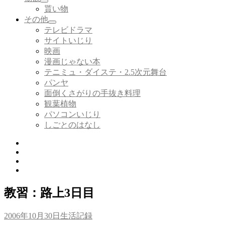
サ
を
貰い物
ブ
展
その他
メ
開
サ
テレビドラマ
ニ
ブ
サイトいじり
ュ
メ
ー
映画
ニ
を
漫画じゃない本
ュ
展
ー
テニミュ・ダイステ・2.5次元舞台
開
を
パンヤ
展
面倒くさがりの手抜き料理
開
観葉植物
パソコンいじり
しごとのはなし
Twitter
Tumblr
Instagram
Youtube
教習：路上3日目
投
カ
2006年10月30日
生活記録