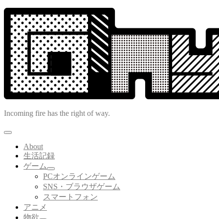
コ
ン
テ
ン
ツ
へ
ス
キ
ッ
プ
Incoming fire has the right of way.
About
生活記録
ゲーム
サ
PCオンラインゲーム
ブ
SNS・ブラウザゲーム
メ
スマートフォン
ニ
アニメ
ュ
ー
物欲