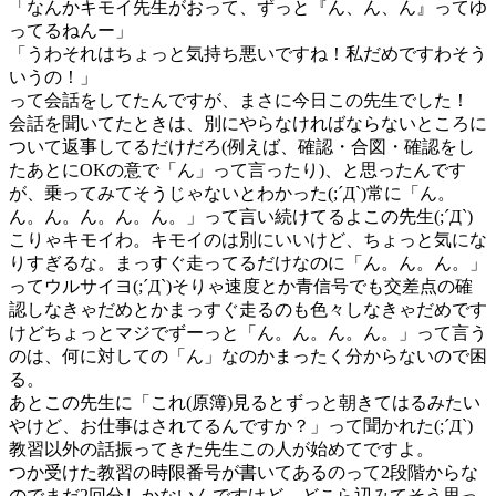
「なんかキモイ先生がおって、ずっと『ん、ん、ん』ってゆ
ってるねんー」
「うわそれはちょっと気持ち悪いですね！私だめですわそう
いうの！」
って会話をしてたんですが、まさに今日この先生でした！
会話を聞いてたときは、別にやらなければならないところに
ついて返事してるだけだろ(例えば、確認・合図・確認をし
たあとにOKの意で「ん」って言ったり)、と思ったんです
が、乗ってみてそうじゃないとわかった(;´Д`)常に「ん。
ん。ん。ん。ん。ん。」って言い続けてるよこの先生(;´Д`)
こりゃキモイわ。キモイのは別にいいけど、ちょっと気にな
りすぎるな。まっすぐ走ってるだけなのに「ん。ん。ん。」
ってウルサイヨ(;´Д`)そりゃ速度とか青信号でも交差点の確
認しなきゃだめとかまっすぐ走るのも色々しなきゃだめです
けどちょっとマジでずーっと「ん。ん。ん。ん。」って言う
のは、何に対しての「ん」なのかまったく分からないので困
る。
あとこの先生に「これ(原簿)見るとずっと朝きてはるみたい
やけど、お仕事はされてるんですか？」って聞かれた(;´Д`)
教習以外の話振ってきた先生この人が始めてですよ。
つか受けた教習の時限番号が書いてあるのって2段階からな
のでまだ2回分しかないんですけど、どこら辺みてそう思っ