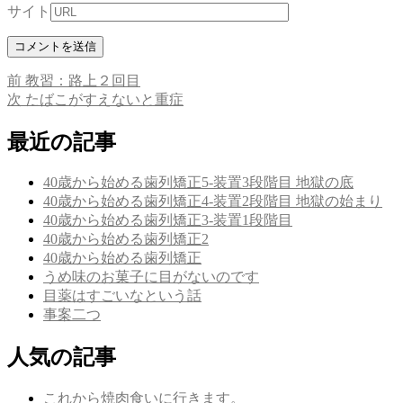
サイト
前
前
教習：路上２回目
投
の
次
次
たばこがすえないと重症
稿
投
の
稿:
投
最近の記事
ナ
稿:
ビ
40歳から始める歯列矯正5-装置3段階目 地獄の底
ゲ
40歳から始める歯列矯正4-装置2段階目 地獄の始まり
40歳から始める歯列矯正3-装置1段階目
ー
40歳から始める歯列矯正2
シ
40歳から始める歯列矯正
うめ味のお菓子に目がないのです
ョ
目薬はすごいなという話
ン
事案二つ
人気の記事
これから焼肉食いに行きます。