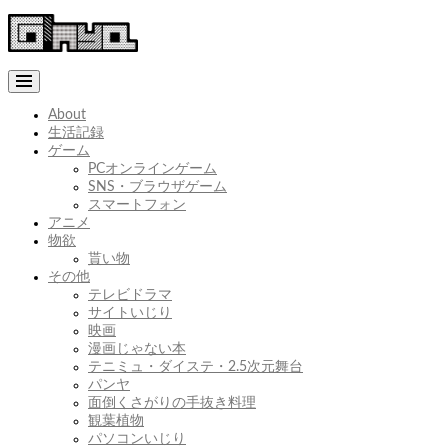
コ
ン
テ
ン
ツ
へ
About
ス
生活記録
キ
ゲーム
ッ
PCオンラインゲーム
プ
SNS・ブラウザゲーム
スマートフォン
アニメ
物欲
貰い物
その他
テレビドラマ
サイトいじり
映画
漫画じゃない本
テニミュ・ダイステ・2.5次元舞台
パンヤ
面倒くさがりの手抜き料理
観葉植物
パソコンいじり