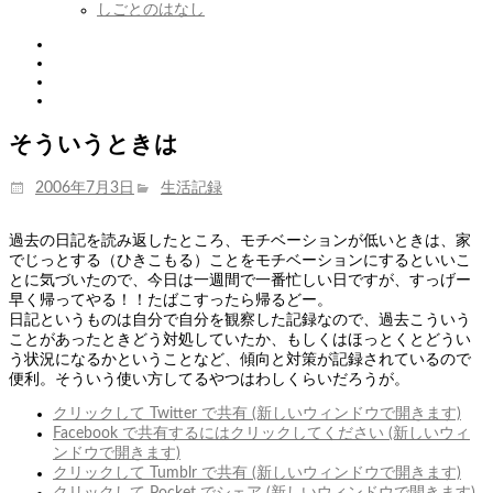
しごとのはなし
Twitter
Tumblr
Instagram
Youtube
そういうときは
投
カ
2006年7月3日
生活記録
稿
テ
日:
ゴ
過去の日記を読み返したところ、モチベーションが低いときは、家
リ
でじっとする（ひきこもる）ことをモチベーションにするといいこ
ー
とに気づいたので、今日は一週間で一番忙しい日ですが、すっげー
早く帰ってやる！！たばこすったら帰るどー。
日記というものは自分で自分を観察した記録なので、過去こういう
ことがあったときどう対処していたか、もしくはほっとくとどうい
う状況になるかということなど、傾向と対策が記録されているので
便利。そういう使い方してるやつはわしくらいだろうが。
クリックして Twitter で共有 (新しいウィンドウで開きます)
Facebook で共有するにはクリックしてください (新しいウィ
ンドウで開きます)
クリックして Tumblr で共有 (新しいウィンドウで開きます)