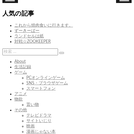
次
前
次
事
前
モ
ナ
の
の
故
チ
人気の記事
ビ
投
投
の
ベ
稿:
稿:
低
ゲ
これから焼肉食いに行きます。
す
ずーきーぱー
ー
ぎ
ランドセルは紙
シ
対戦☆ZOOKEEPER
ョ
検
検
索:
ン
索
About
生活記録
ゲーム
PCオンラインゲーム
SNS・ブラウザゲーム
スマートフォン
アニメ
物欲
貰い物
その他
テレビドラマ
サイトいじり
映画
漫画じゃない本