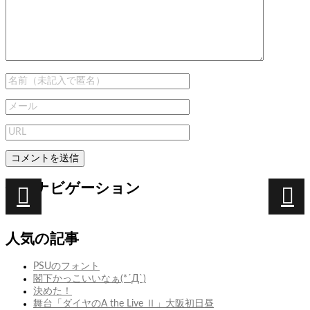
投稿ナビゲーション
次
次の
前
前の
PiTaPa
投稿:
投稿:
カ
人気の記事
と
ブ
か
で
PSUのフォント
ICOCA
お
閣下かっこいいなぁ(*´Д`)
と
お
決めた！
か
も
舞台「ダイヤのA the Live Ⅱ」大阪初日昼
う