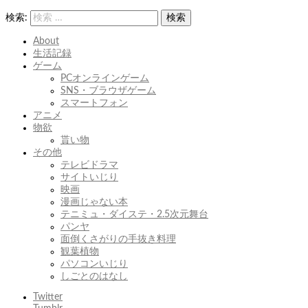
け
検索:
検索
About
生活記録
ゲーム
PCオンラインゲーム
SNS・ブラウザゲーム
スマートフォン
アニメ
物欲
貰い物
その他
テレビドラマ
サイトいじり
映画
漫画じゃない本
テニミュ・ダイステ・2.5次元舞台
パンヤ
面倒くさがりの手抜き料理
観葉植物
パソコンいじり
しごとのはなし
Twitter