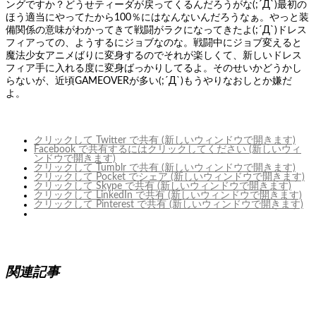
ングですか？どうせティーダが戻ってくるんだろうがな(;´Д`)最初の
ほう適当にやってたから100％にはなんないんだろうなぁ。やっと装
備関係の意味がわかってきて戦闘がラクになってきたよ(;´Д`)ドレス
フィアっての、ようするにジョブなのな。戦闘中にジョブ変えると
魔法少女アニメばりに変身するのでそれが楽しくて、新しいドレス
フィア手に入れる度に変身ばっかりしてるよ。そのせいかどうかし
らないが、近頃GAMEOVERが多い(;´Д`)もうやりなおしとか嫌だ
よ。
クリックして Twitter で共有 (新しいウィンドウで開きます)
Facebook で共有するにはクリックしてください (新しいウィ
ンドウで開きます)
クリックして Tumblr で共有 (新しいウィンドウで開きます)
クリックして Pocket でシェア (新しいウィンドウで開きます)
クリックして Skype で共有 (新しいウィンドウで開きます)
クリックして LinkedIn で共有 (新しいウィンドウで開きます)
クリックして Pinterest で共有 (新しいウィンドウで開きます)
関連記事