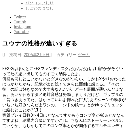
パソコンいじり
しごとのはなし
Twitter
Tumblr
Instagram
Youtube
ユウナの性格が違いすぎる
投稿日:
2006年2月5日
カテゴリー
ゲーム
FFX-2はほんとにFFXファンディスクだなんだな(;´Д`)誰かがそうい
ってたの思い出してものすごく納得したよ。
何回も同じとこいかないとダメなのがつらい。しかもXやりおわった
ばっかりだから、記憶がまだ浅くてさらに面倒に感じる。「その
後」の話は好きなので大丈夫なんだが、どーも展開が薄いんだよな
ぁ。あいかわらずダメ絶対音感は発動しまくりだけど、ギップルの
「昔つきあってた」はかっこいいよ惚れた(*´Д`)あのシーンの動きが
いちいち好みなんだよワシの。「シドの娘ー」とかゆってリュック
に絡むとことか(*´Д`)
実質プレイ日数3〜4日ほどなんですがもうコンプ率が46％とかなん
ですよね、結構内容薄いですかこれ。ちなみにストーリーレベル3。
ていうか、もしかしてこのコンプ率とかが関係するマルチエンディ