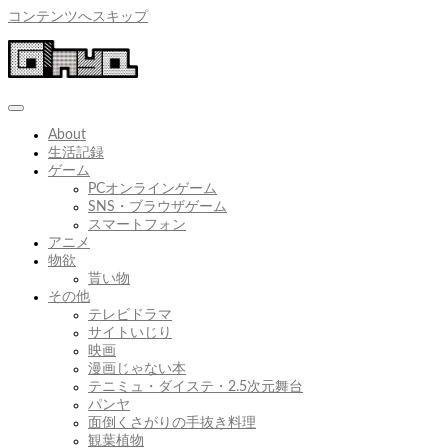
コンテンツへスキップ
About
生活記録
ゲーム
PCオンラインゲーム
SNS・ブラウザゲーム
スマートフォン
アニメ
物欲
貰い物
その他
テレビドラマ
サイトいじり
映画
漫画じゃない本
テニミュ・ダイステ・2.5次元舞台
パンヤ
面倒くさがりの手抜き料理
観葉植物