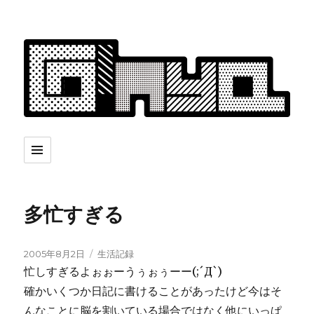
多忙すぎる
投
カ
2005年8月2日
生活記録
稿
テ
忙しすぎるよぉぉーうぅぉぅーー(;´Д`)
日:
ゴ
確かいくつか日記に書けることがあったけど今はそ
リ
んなことに脳を割いている場合ではなく他にいっぱ
ー