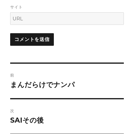
サイト
投
前
稿
まんだらけでナンパ
前
の
ナ
投
ビ
稿:
次
ゲ
SAIその後
次
の
ー