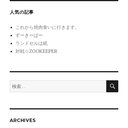
人気の記事
これから焼肉食いに行きます。
ずーきーぱー
ランドセルは紙
対戦☆ZOOKEEPER
検
検
索
索:
ARCHIVES