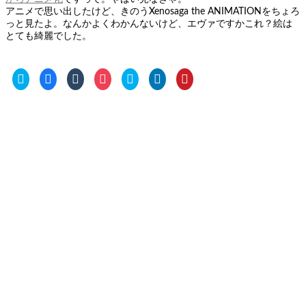
アニメで思い出したけど、きのうXenosaga the ANIMATIONをちょろ
っと見たよ。なんかよくわかんないけど、エヴァですかこれ？絵は
とても綺麗でした。
ク
Facebook
ク
ク
ク
ク
ク
リ
で
リ
リ
リ
リ
リ
ッ
共
ッ
ッ
ッ
ッ
ッ
ク
有
ク
ク
ク
ク
ク
し
す
し
し
し
し
し
て
る
て
て
て
て
て
Twitter
に
Tumblr
Pocket
Skype
LinkedIn
Pinterest
で
は
で
で
で
で
で
共
ク
共
シ
共
共
共
有
リ
有
ェ
有
有
有
(新
ッ
(新
ア
(新
(新
(新
し
ク
し
(新
し
し
し
い
し
い
し
い
い
い
ウ
て
ウ
い
ウ
ウ
ウ
ィ
く
ィ
ウ
ィ
ィ
ィ
ン
だ
ン
ィ
ン
ン
ン
ド
さ
ド
ン
ド
ド
ド
ウ
い
ウ
ド
ウ
ウ
ウ
で
(新
で
ウ
で
で
で
開
し
開
で
開
開
開
き
い
き
開
き
き
き
ま
ウ
ま
き
ま
ま
ま
す)
ィ
す)
ま
す)
す)
す)
ン
す)
ド
ウ
で
開