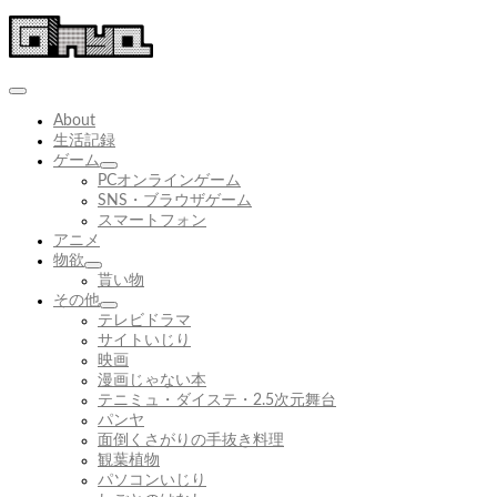
コ
ン
テ
ン
ツ
About
へ
生活記録
ス
ゲーム
キ
サ
PCオンラインゲーム
ッ
ブ
SNS・ブラウザゲーム
プ
メ
スマートフォン
ニ
アニメ
ュ
物欲
サ
ー
貰い物
ブ
を
その他
メ
展
サ
テレビドラマ
ニ
開
ブ
サイトいじり
ュ
メ
映画
ー
ニ
漫画じゃない本
を
ュ
テニミュ・ダイステ・2.5次元舞台
展
ー
パンヤ
開
を
面倒くさがりの手抜き料理
展
観葉植物
開
パソコンいじり