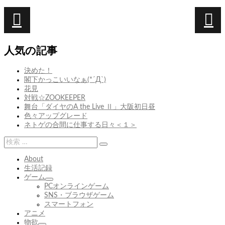
投
稿
次
MISS
前
次
前
結
ナ
の
の
局
人気の記事
ビ
投
投
稿:
稿:
ゲ
決めた！
閣下かっこいいなぁ(*´Д`)
ー
花見
シ
対戦☆ZOOKEEPER
舞台「ダイヤのA the Live Ⅱ」大阪初日昼
ョ
色々アップグレード
ン
ネトゲの合間に仕事する日々＜１＞
検
検
索:
索
About
生活記録
ゲーム
サ
PCオンラインゲーム
ブ
SNS・ブラウザゲーム
メ
スマートフォン
ニ
アニメ
ュ
物欲