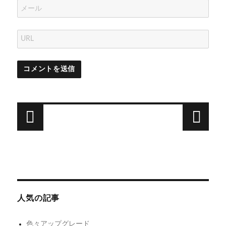
投
稿
次
前
ナ
仕
ソ
次
前
の
事
の
ラ
ビ
投
投
で
編
ゲ
稿:
稿:
逃
お
人気の記事
ー
避
わ
シ
で
たヽ
色々アップグレード