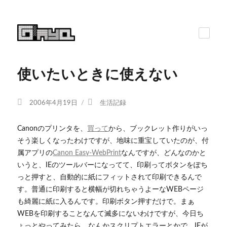
使いたいときに使えない
投
カ
2006年4月19日
生活記録
稿
テ
日:
ゴ
Canonのプリンタを、
買って
から、ブックレット作りがいっ
リ
そう楽しくなったわけですが、地味に重宝していたのが、付
ー
属アプリの
Canon Easy-WebPrint
なんですが、どんなのかと
いうと、IEのツールバーになってて、印刷ってボタンをぽち
っと押すと、自動的に紙にフィットされて印刷できるんで
す。普通に印刷すると横幅が切れちゃうよーなWEBページ
も綺麗に紙に入るんです。印刷ボタン押すだけで。まぁ
WEBを印刷することなんて滅多にないわけですが、今日ち
ょっとやってみたら、なんかスクリプトエラーとかで、IEが