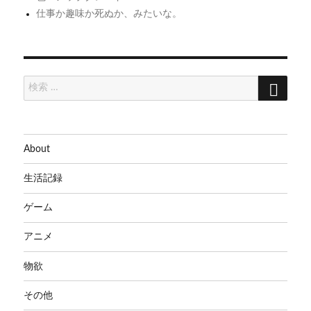
き
(´ー
仕事か趣味か死ぬか、みたいな。
ョ
る
｀)
ン
ア
ノ
イ
検
検
索
デ
索:
ア
100
本
About
ノ
生活記録
ッ
ク
ゲーム
アニメ
物欲
その他