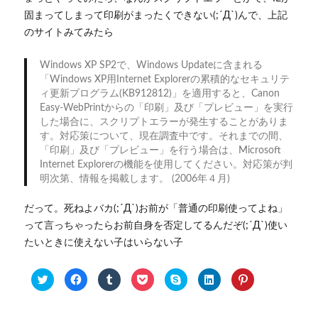
固まってしまって印刷がまったくできない(;´Д`)んで、上記
のサイトみてみたら
Windows XP SP2で、Windows Updateに含まれる
「Windows XP用Internet Explorerの累積的なセキュリテ
ィ更新プログラム(KB912812)」を適用すると、Canon
Easy-WebPrintからの「印刷」及び「プレビュー」を実行
した場合に、スクリプトエラーが発生することがありま
す。対応策について、現在調査中です。それまでの間、
「印刷」及び「プレビュー」を行う場合は、Microsoft
Internet Explorerの機能を使用してください。対応策が判
明次第、情報を掲載します。 (2006年４月)
だって。死ねよバカ(;´Д`)お前が「普通の印刷使ってよね」
って言っちゃったらお前自身を否定してるんだぞ(;´Д`)使い
たいときに使えない子はいらない子
ク
F
ク
ク
ク
ク
ク
リ
a
リ
リ
リ
リ
リ
ッ
c
ッ
ッ
ッ
ッ
ッ
ク
e
ク
ク
ク
ク
ク
し
b
し
し
し
し
し